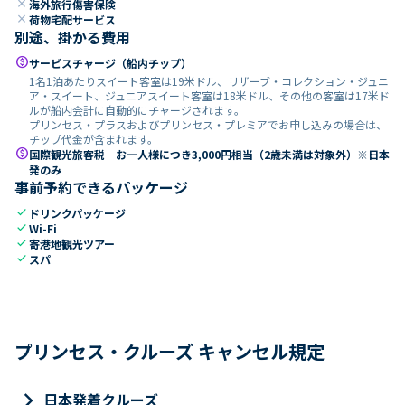
close
海外旅行傷害保険
close
荷物宅配サービス
別途、掛かる費用
paid
サービスチャージ（船内チップ）
1名1泊あたりスイート客室は19米ドル、リザーブ・コレクション・ジュニ
ア・スイート、ジュニアスイート客室は18米ドル、その他の客室は17米ド
ルが船内会計に自動的にチャージされます。
プリンセス・プラスおよびプリンセス・プレミアでお申し込みの場合は、
チップ代金が含まれます。
paid
国際観光旅客税 お一人様につき3,000円相当（2歳未満は対象外）※日本
発のみ
事前予約できるパッケージ
check
ドリンクパッケージ
check
Wi-Fi
check
寄港地観光ツアー
check
スパ
プリンセス・クルーズ キャンセル規定
keyboard_arrow_right
日本発着クルーズ