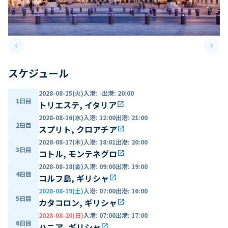
keyboard_arrow_left
keyboard_arrow_right
Previous slide
Next 
スケジュール
2028-08-15(火)
入港
:
-
出港
:
20:00
1日目
トリエステ, イタリア
open_in_new
2028-08-16(水)
入港
:
12:00
出港
:
21:00
2日目
スプリト, クロアチア
open_in_new
2028-08-17(木)
入港
:
18:01
出港
:
20:00
3日目
コトル, モンテネグロ
open_in_new
2028-08-18(金)
入港
:
09:00
出港
:
19:00
4日目
コルフ島, ギリシャ
open_in_new
2028-08-19(土)
入港
:
07:00
出港
:
16:00
5日目
カタコロン, ギリシャ
open_in_new
2028-08-20(日)
入港
:
07:00
出港
:
17:00
6日目
ハニア, ギリシャ
open_in_new