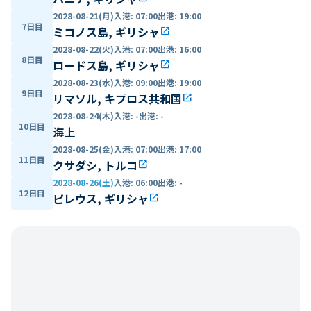
2028-08-21(月)
入港
:
07:00
出港
:
19:00
7日目
ミコノス島, ギリシャ
open_in_new
2028-08-22(火)
入港
:
07:00
出港
:
16:00
8日目
ロードス島, ギリシャ
open_in_new
2028-08-23(水)
入港
:
09:00
出港
:
19:00
9日目
リマソル, キプロス共和国
open_in_new
2028-08-24(木)
入港
:
-
出港
:
-
10日目
海上
2028-08-25(金)
入港
:
07:00
出港
:
17:00
11日目
クサダシ, トルコ
open_in_new
2028-08-26(土)
入港
:
06:00
出港
:
-
12日目
ピレウス, ギリシャ
open_in_new