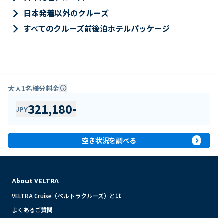
keyboard_arrow_right
日本発着以外のクルーズ
keyboard_arrow_right
すべてのクルーズ前後泊ホテルパッケージ
大人1名様分料金
info
321,180
-
JPY
expand_circle_right
空き状況を調べる
About VELTRA
VELTRA Cruise（ベルトラクルーズ）とは
よくあるご質問