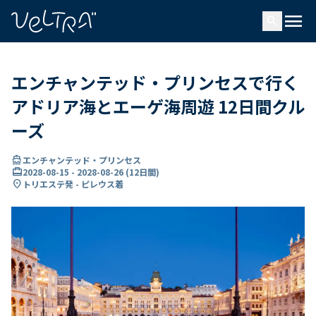
で
menu
search
い
ま
..
エンチャンテッド・プリンセスで行く
アドリア海とエーゲ海周遊 12日間クル
ーズ
directions_boat
エンチャンテッド・プリンセス
card_travel
2028-08-15
-
2028-08-26
(
12日間
)
location_on
トリエステ発 - ピレウス着