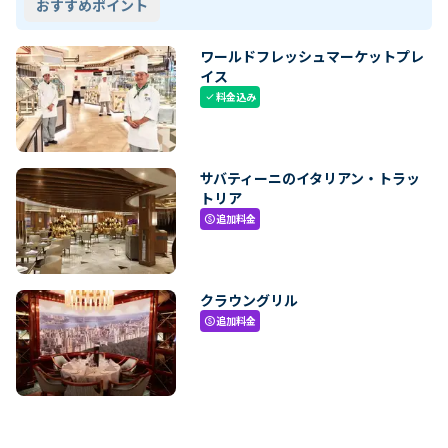
おすすめポイント
ワールドフレッシュマーケットプレ
イス
料金込み
check
サバティーニのイタリアン・トラッ
トリア
追加料金
paid
クラウングリル
追加料金
paid