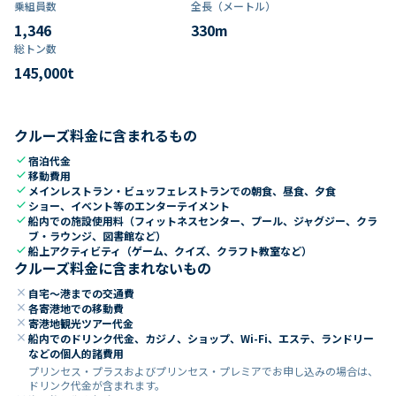
乗組員数​
全長（メートル）
1,346
330
m
総トン数​
145,000
t
クルーズ料金に含まれるもの
check
宿泊代金
check
移動費用
check
メインレストラン・ビュッフェレストランでの朝食、昼食、夕食
check
ショー、イベント等のエンターテイメント
check
船内での施設使用料（フィットネスセンター、プール、ジャグジー、クラ
ブ・ラウンジ、図書館など）
check
船上アクティビティ（ゲーム、クイズ、クラフト教室など）
クルーズ料金に含まれないもの
close
自宅～港までの交通費
close
各寄港地での移動費
close
寄港地観光ツアー代金
close
船内でのドリンク代金、カジノ、ショップ、Wi-Fi、エステ、ランドリー
などの個人的諸費用
プリンセス・プラスおよびプリンセス・プレミアでお申し込みの場合は、
ドリンク代金が含まれます。