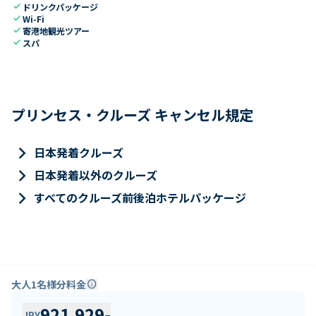
check
ドリンクパッケージ
check
Wi-Fi
check
寄港地観光ツアー
check
スパ
プリンセス・クルーズ キャンセル規定
keyboard_arrow_right
日本発着クルーズ
keyboard_arrow_right
日本発着以外のクルーズ
keyboard_arrow_right
すべてのクルーズ前後泊ホテルパッケージ
大人1名様分料金
info
921,929
-
JPY