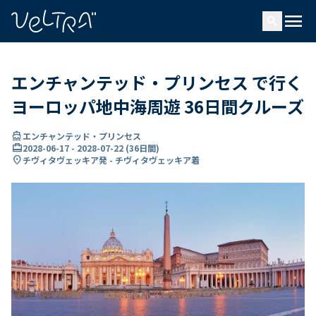
で
menu
search
い
ま
..
エンチャンテッド・プリンセス で行く
ヨーロッパ地中海周遊 36日間クルーズ
directions_boat
エンチャンテッド・プリンセス
card_travel
2028-06-17
-
2028-07-22
(
36日間
)
location_on
チヴィタヴェッキア発 - チヴィタヴェッキア着