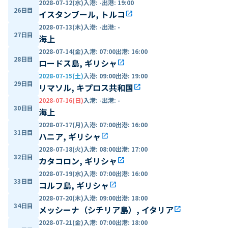
2028-07-12(水)
入港
:
-
出港
:
19:00
26日目
イスタンブール, トルコ
open_in_new
2028-07-13(木)
入港
:
-
出港
:
-
27日目
海上
2028-07-14(金)
入港
:
07:00
出港
:
16:00
28日目
ロードス島, ギリシャ
open_in_new
2028-07-15(土)
入港
:
09:00
出港
:
19:00
29日目
リマソル, キプロス共和国
open_in_new
2028-07-16(日)
入港
:
-
出港
:
-
30日目
海上
2028-07-17(月)
入港
:
07:00
出港
:
16:00
31日目
ハニア, ギリシャ
open_in_new
2028-07-18(火)
入港
:
08:00
出港
:
17:00
32日目
カタコロン, ギリシャ
open_in_new
2028-07-19(水)
入港
:
07:00
出港
:
16:00
33日目
コルフ島, ギリシャ
open_in_new
2028-07-20(木)
入港
:
09:00
出港
:
18:00
34日目
メッシーナ（シチリア島）, イタリア
open_in_new
2028-07-21(金)
入港
:
07:00
出港
:
18:00