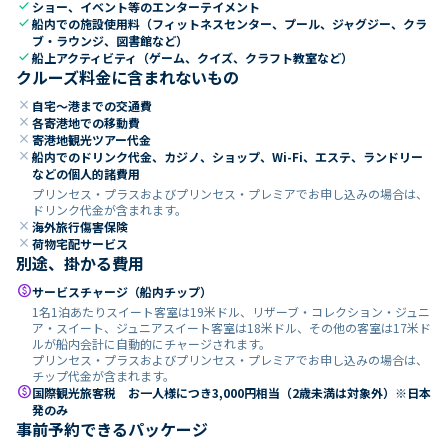
check
ショー、イベント等のエンターテイメント
check
船内での施設使用料（フィットネスセンター、プール、ジャグジー、クラ
ブ・ラウンジ、図書館など）
check
船上アクティビティ（ゲーム、クイズ、クラフト教室など）
クルーズ料金に含まれないもの
close
自宅～港までの交通費
close
各寄港地での移動費
close
寄港地観光ツアー代金
close
船内でのドリンク代金、カジノ、ショップ、Wi-Fi、エステ、ランドリー
などの個人的諸費用
プリンセス・プラスおよびプリンセス・プレミアでお申し込みの場合は、
ドリンク代金が含まれます。
close
海外旅行傷害保険
close
荷物宅配サービス
別途、掛かる費用
paid
サービスチャージ（船内チップ）
1名1泊あたりスイート客室は19米ドル、リザーブ・コレクション・ジュニ
ア・スイート、ジュニアスイート客室は18米ドル、その他の客室は17米ド
ルが船内会計に自動的にチャージされます。
プリンセス・プラスおよびプリンセス・プレミアでお申し込みの場合は、
チップ代金が含まれます。
paid
国際観光旅客税 お一人様につき3,000円相当（2歳未満は対象外）※日本
発のみ
事前予約できるパッケージ