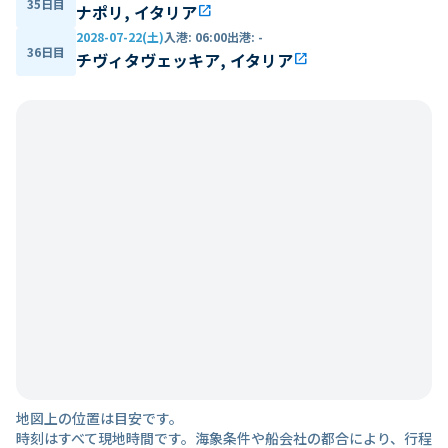
35日目
ナポリ, イタリア
open_in_new
2028-07-22(土)
入港
:
06:00
出港
:
-
36日目
チヴィタヴェッキア, イタリア
open_in_new
地図上の位置は目安です。
時刻はすべて現地時間です。海象条件や船会社の都合により、行程