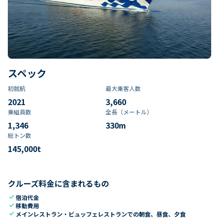
スペック
初就航
最大乗客人数
2021
3,660
乗組員数​
全長（メートル）
1,346
330
m
総トン数​
145,000
t
クルーズ料金に含まれるもの
check
宿泊代金
check
移動費用
check
メインレストラン・ビュッフェレストランでの朝食、昼食、夕食