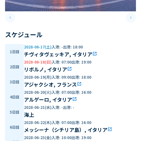
keyboard_arrow_left
keyboard_arrow_right
Previous slide
Next 
スケジュール
2028-06-17(土)
入港
:
-
出港
:
18:00
1日目
チヴィタヴェッキア, イタリア
open_in_new
2028-06-18(日)
入港
:
07:00
出港
:
19:00
2日目
リボルノ, イタリア
open_in_new
2028-06-19(月)
入港
:
09:00
出港
:
18:00
3日目
アジャクシオ, フランス
open_in_new
2028-06-20(火)
入港
:
07:00
出港
:
16:00
4日目
アルゲーロ, イタリア
open_in_new
2028-06-21(水)
入港
:
-
出港
:
-
5日目
海上
2028-06-22(木)
入港
:
07:00
出港
:
16:00
6日目
メッシーナ（シチリア島）, イタリア
open_in_new
2028-06-23(金)
入港
:
10:00
出港
:
19:00