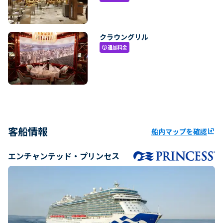
クラウングリル
追加料金
paid
客船情報
船内マップを確認
ungroup
エンチャンテッド・プリンセス