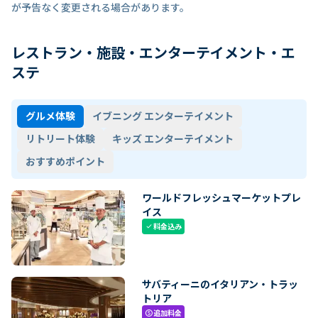
が予告なく変更される場合があります。
レストラン・施設・エンターテイメント・エ
ステ
グルメ体験
イブニング エンターテイメント
リトリート体験
キッズ エンターテイメント
おすすめポイント
ワールドフレッシュマーケットプレ
イス
料金込み
check
サバティーニのイタリアン・トラッ
トリア
追加料金
paid