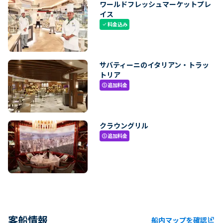
ワールドフレッシュマーケットプレ
イス
料金込み
check
サバティーニのイタリアン・トラッ
トリア
追加料金
paid
クラウングリル
追加料金
paid
客船情報
船内マップを確認
ungroup