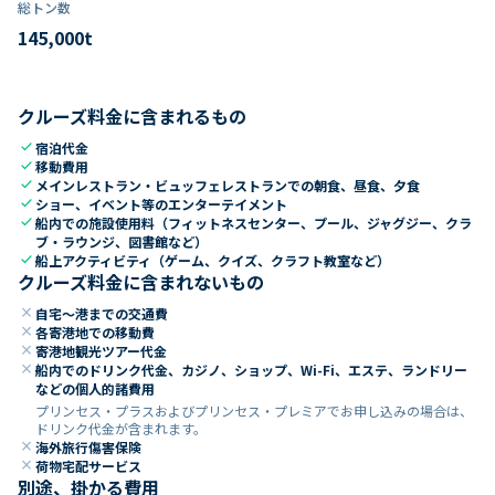
総トン数​
145,000
t
クルーズ料金に含まれるもの
check
宿泊代金
check
移動費用
check
メインレストラン・ビュッフェレストランでの朝食、昼食、夕食
check
ショー、イベント等のエンターテイメント
check
船内での施設使用料（フィットネスセンター、プール、ジャグジー、クラ
ブ・ラウンジ、図書館など）
check
船上アクティビティ（ゲーム、クイズ、クラフト教室など）
クルーズ料金に含まれないもの
close
自宅～港までの交通費
close
各寄港地での移動費
close
寄港地観光ツアー代金
close
船内でのドリンク代金、カジノ、ショップ、Wi-Fi、エステ、ランドリー
などの個人的諸費用
プリンセス・プラスおよびプリンセス・プレミアでお申し込みの場合は、
ドリンク代金が含まれます。
close
海外旅行傷害保険
close
荷物宅配サービス
別途、掛かる費用