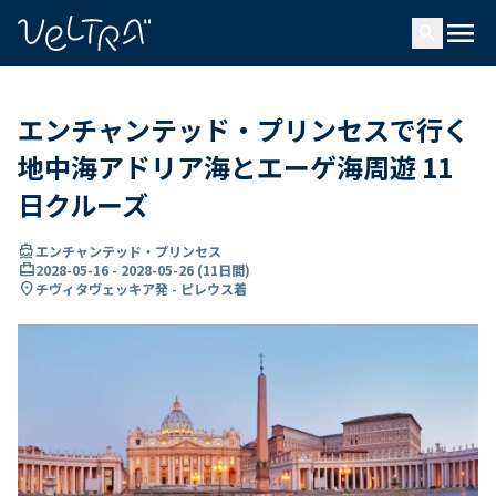
で
menu
search
い
ま
..
エンチャンテッド・プリンセスで行く
地中海アドリア海とエーゲ海周遊 11
日クルーズ
directions_boat
エンチャンテッド・プリンセス
card_travel
2028-05-16
-
2028-05-26
(
11日間
)
location_on
チヴィタヴェッキア発 - ピレウス着