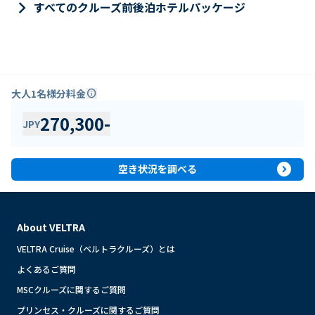
keyboard_arrow_right
すべてのクルーズ前後泊ホテルパッケージ
大人1名様分料金
info
270,300
-
JPY
expand_circle_right
空き状況を調べる
About VELTRA
VELTRA Cruise（ベルトラクルーズ）とは
よくあるご質問
MSCクルーズに関するご質問
プリンセス・クルーズに関するご質問