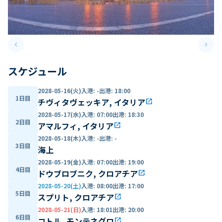
keyboard_arrow_left
keyboard_arrow_right
Previous slide
Next 
スケジュール
2028-05-16(火)
入港
:
-
出港
:
18:00
1日目
チヴィタヴェッキア, イタリア
open_in_new
2028-05-17(水)
入港
:
07:00
出港
:
18:30
2日目
アマルフィ, イタリア
open_in_new
2028-05-18(木)
入港
:
-
出港
:
-
3日目
海上
2028-05-19(金)
入港
:
07:00
出港
:
19:00
4日目
ドウブロブニク, クロアチア
open_in_new
2028-05-20(土)
入港
:
08:00
出港
:
17:00
5日目
スプリト, クロアチア
open_in_new
2028-05-21(日)
入港
:
18:01
出港
:
20:00
6日目
コトル, モンテネグロ
open_in_new