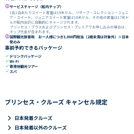
paid
サービスチャージ（船内チップ）
1名1泊あたりスイート客室は19米ドル、リザーブ・コレクション・ジュニ
ア・スイート、ジュニアスイート客室は18米ドル、その他の客室は17米ド
ルが船内会計に自動的にチャージされます。
プリンセス・プラスおよびプリンセス・プレミアでお申し込みの場合は、
チップ代金が含まれます。
paid
国際観光旅客税 お一人様につき3,000円相当（2歳未満は対象外）※日本
発のみ
事前予約できるパッケージ
check
ドリンクパッケージ
check
Wi-Fi
check
寄港地観光ツアー
check
スパ
プリンセス・クルーズ キャンセル規定
keyboard_arrow_right
日本発着クルーズ
keyboard_arrow_right
日本発着以外のクルーズ