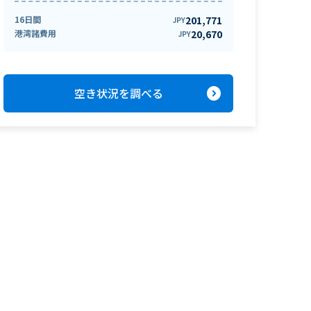
16日間
201,771
JPY
港湾諸費用
20,670
JPY
expand_circle_right
空き状況を調べる