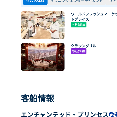
グルメ体験
イブニング エンターテイメント
リト
ワールドフレッシュマーケ
トプレイス
料金込み
check
クラウングリル
追加料金
paid
客船情報
エンチャンテッド・プリンセス