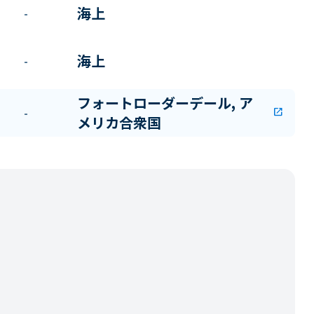
海上
-
海上
-
フォートローダーデール, ア
-
open_in_new
メリカ合衆国