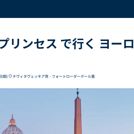
プリンセス で行く ヨー
location_on
6日間
)
チヴィタヴェッキア発 - フォートローダーデール着