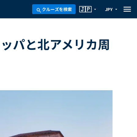
menu
🇯🇵
クルーズを検索
JPY
arrow_drop_down
arrow_drop_down
search
ロッパと北アメリカ周