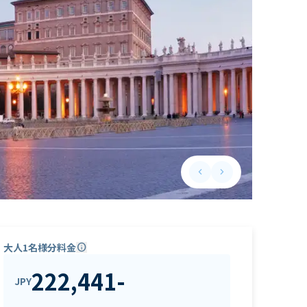
keyboard_arrow_left
keyboard_arrow_right
Previous slide
Next slide
大人1名様分料金
info
222,441
-
JPY