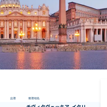
出港
寄港地名
チヴィタヴェッキア, イタリ