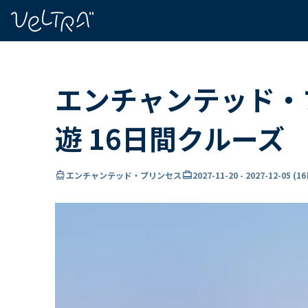
で
い
ま
..
エンチャンテッド・
遊 16日間クルーズ
directions_boat
card_travel
エンチャンテッド・プリンセス
2027-11-20
-
2027-12-05
(
1