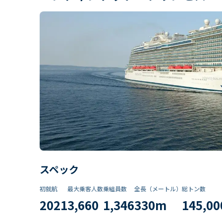
スペック
初就航
最大乗客人数
乗組員数​
全長（メートル）
総トン数​
2021
3,660
1,346
330
m
145,00