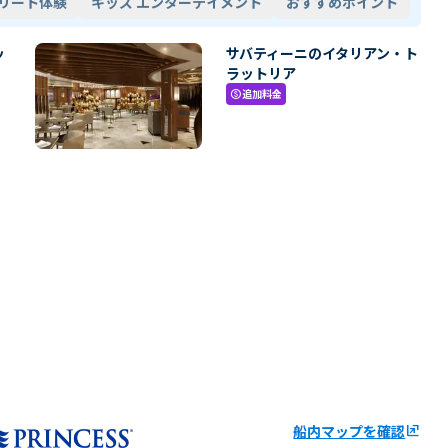
リート体験
キッズ エンターテイメント
おすすめポイント
ッ
サバティーニのイタリアン・ト
ラットリア
追加料金
paid
船内マップを確認
ungroup