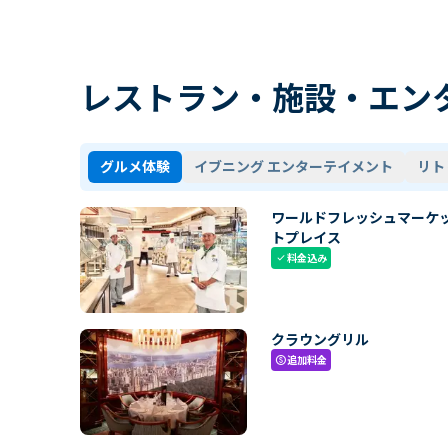
レストラン・施設・エン
グルメ体験
イブニング エンターテイメント
リト
ワールドフレッシュマーケ
トプレイス
料金込み
check
クラウングリル
追加料金
paid