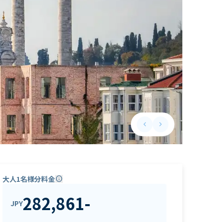
keyboard_arrow_left
keyboard_arrow_right
Previous slide
Next slide
大人1名様分料金
info
282,861
-
JPY