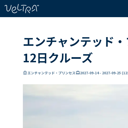
で
い
ま
..
エンチャンテッド・
12日クルーズ
directions_boat
card_travel
エンチャンテッド・プリンセス
2027-09-14
-
2027-09-25
(
1