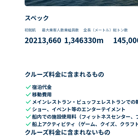
スペック
初就航
最大乗客人数
乗組員数​
全長（メートル）
総トン数​
2021
3,660
1,346
330
m
145,00
クルーズ料金に含まれるもの
check
宿泊代金
check
移動費用
check
メインレストラン・ビュッフェレストランでの
check
ショー、イベント等のエンターテイメント
check
船内での施設使用料（フィットネスセンター、
check
船上アクティビティ（ゲーム、クイズ、クラフ
クルーズ料金に含まれないもの