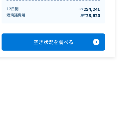
12日間
254,241
JPY
港湾諸費用
28,620
JPY
expand_circle_right
空き状況を調べる