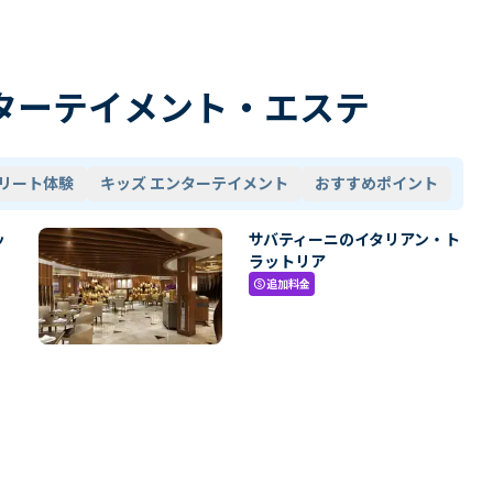
ターテイメント・エステ
リート体験
キッズ エンターテイメント
おすすめポイント
ッ
サバティーニのイタリアン・ト
ラットリア
追加料金
paid