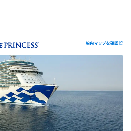
船内マップを確認
ungroup