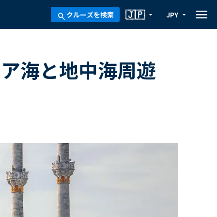
menu
🇯🇵
クルーズを検索
JPY
arrow_drop_down
arrow_drop_down
search
リア海と地中海周遊