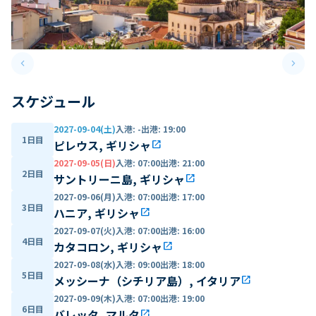
keyboard_arrow_left
keyboard_arrow_right
Previous slide
Next 
スケジュール
2027-09-04(土)
入港
:
-
出港
:
19:00
1日目
ピレウス, ギリシャ
open_in_new
2027-09-05(日)
入港
:
07:00
出港
:
21:00
2日目
サントリーニ島, ギリシャ
open_in_new
2027-09-06(月)
入港
:
07:00
出港
:
17:00
3日目
ハニア, ギリシャ
open_in_new
2027-09-07(火)
入港
:
07:00
出港
:
16:00
4日目
カタコロン, ギリシャ
open_in_new
2027-09-08(水)
入港
:
09:00
出港
:
18:00
5日目
メッシーナ（シチリア島）, イタリア
open_in_new
2027-09-09(木)
入港
:
07:00
出港
:
19:00
6日目
バレッタ, マルタ
open_in_new