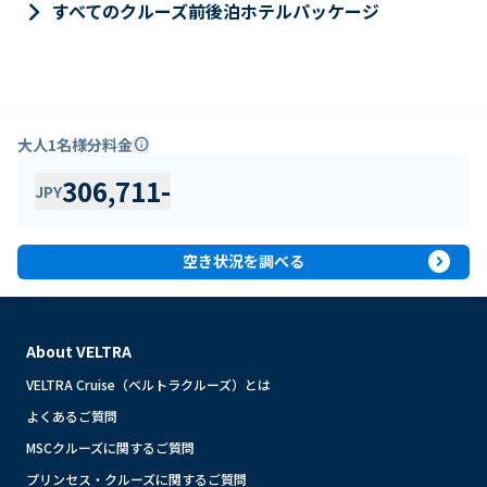
keyboard_arrow_right
すべてのクルーズ前後泊ホテルパッケージ
大人1名様分料金
info
306,711
-
JPY
expand_circle_right
空き状況を調べる
About VELTRA
VELTRA Cruise（ベルトラクルーズ）とは
よくあるご質問
MSCクルーズに関するご質問
プリンセス・クルーズに関するご質問