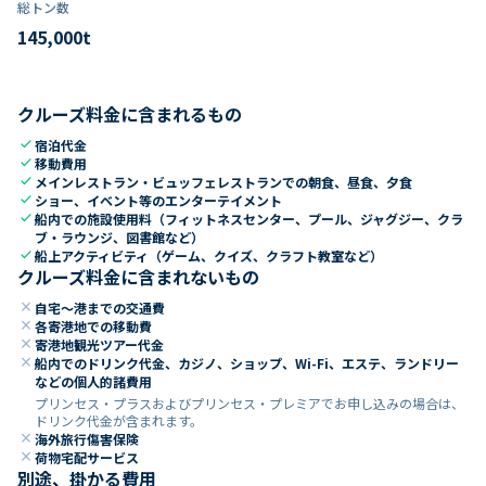
総トン数​
145,000
t
クルーズ料金に含まれるもの
check
宿泊代金
check
移動費用
check
メインレストラン・ビュッフェレストランでの朝食、昼食、夕食
check
ショー、イベント等のエンターテイメント
check
船内での施設使用料（フィットネスセンター、プール、ジャグジー、クラ
ブ・ラウンジ、図書館など）
check
船上アクティビティ（ゲーム、クイズ、クラフト教室など）
クルーズ料金に含まれないもの
close
自宅～港までの交通費
close
各寄港地での移動費
close
寄港地観光ツアー代金
close
船内でのドリンク代金、カジノ、ショップ、Wi-Fi、エステ、ランドリー
などの個人的諸費用
プリンセス・プラスおよびプリンセス・プレミアでお申し込みの場合は、
ドリンク代金が含まれます。
close
海外旅行傷害保険
close
荷物宅配サービス
別途、掛かる費用