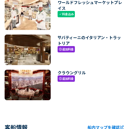
ワールドフレッシュマーケットプレ
イス
料金込み
check
サバティーニのイタリアン・トラッ
トリア
追加料金
paid
クラウングリル
追加料金
paid
客船情報
船内マップを確認
ungroup