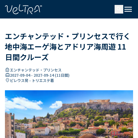
で
menu
search
い
ま
..
エンチャンテッド・プリンセスで行く
地中海エーゲ海とアドリア海周遊 11
日間クルーズ
directions_boat
エンチャンテッド・プリンセス
card_travel
2027-09-04
-
2027-09-14
(
11日間
)
location_on
ピレウス発 - トリエステ着