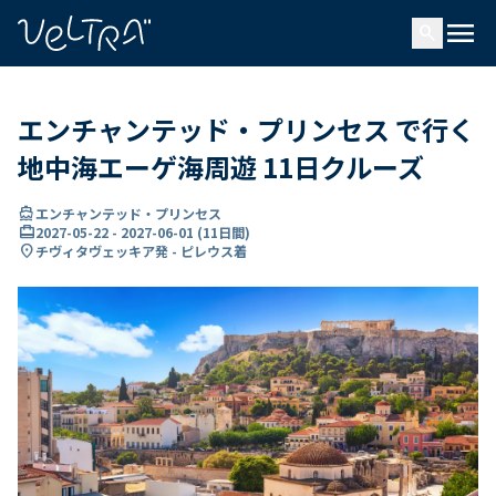
で
menu
search
い
ま
..
エンチャンテッド・プリンセス で行く
地中海エーゲ海周遊 11日クルーズ
directions_boat
エンチャンテッド・プリンセス
card_travel
2027-05-22
-
2027-06-01
(
11日間
)
location_on
チヴィタヴェッキア発 - ピレウス着