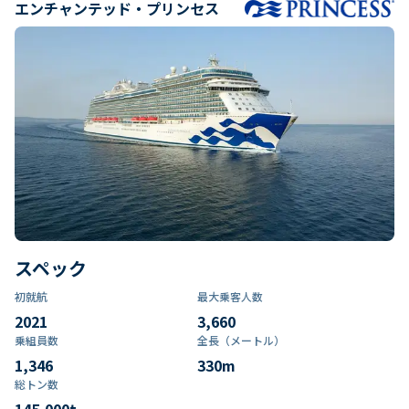
エンチャンテッド・プリンセス
スペック
初就航
最大乗客人数
2021
3,660
乗組員数​
全長（メートル）
1,346
330
m
総トン数​
145,000
t