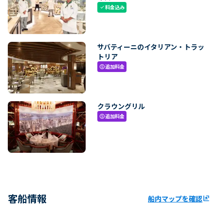
料金込み
check
サバティーニのイタリアン・トラッ
トリア
追加料金
paid
クラウングリル
追加料金
paid
客船情報
船内マップを確認
ungroup