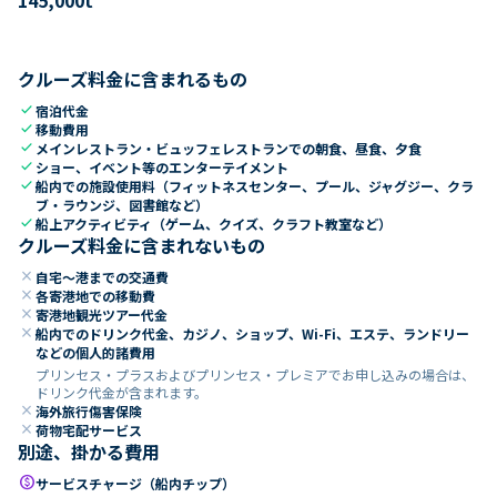
クルーズ料金に含まれるもの
check
宿泊代金
check
移動費用
check
メインレストラン・ビュッフェレストランでの朝食、昼食、夕食
check
ショー、イベント等のエンターテイメント
check
船内での施設使用料（フィットネスセンター、プール、ジャグジー、クラ
ブ・ラウンジ、図書館など）
check
船上アクティビティ（ゲーム、クイズ、クラフト教室など）
クルーズ料金に含まれないもの
close
自宅～港までの交通費
close
各寄港地での移動費
close
寄港地観光ツアー代金
close
船内でのドリンク代金、カジノ、ショップ、Wi-Fi、エステ、ランドリー
などの個人的諸費用
プリンセス・プラスおよびプリンセス・プレミアでお申し込みの場合は、
ドリンク代金が含まれます。
close
海外旅行傷害保険
close
荷物宅配サービス
別途、掛かる費用
paid
サービスチャージ（船内チップ）