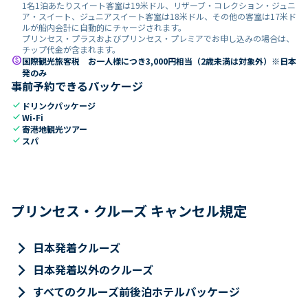
1名1泊あたりスイート客室は19米ドル、リザーブ・コレクション・ジュニ
ア・スイート、ジュニアスイート客室は18米ドル、その他の客室は17米ド
ルが船内会計に自動的にチャージされます。
プリンセス・プラスおよびプリンセス・プレミアでお申し込みの場合は、
チップ代金が含まれます。
paid
国際観光旅客税 お一人様につき3,000円相当（2歳未満は対象外）※日本
発のみ
事前予約できるパッケージ
check
ドリンクパッケージ
check
Wi-Fi
check
寄港地観光ツアー
check
スパ
プリンセス・クルーズ キャンセル規定
keyboard_arrow_right
日本発着クルーズ
keyboard_arrow_right
日本発着以外のクルーズ
keyboard_arrow_right
すべてのクルーズ前後泊ホテルパッケージ