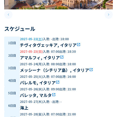
keyboard_arrow_left
keyboard_arrow_right
Previous slide
Next 
スケジュール
2027-05-22(土)
入港
:
-
出港
:
18:00
1日目
チヴィタヴェッキア, イタリア
open_in_new
2027-05-23(日)
入港
:
07:00
出港
:
18:30
2日目
アマルフィ, イタリア
open_in_new
2027-05-24(月)
入港
:
08:00
出港
:
18:00
3日目
メッシーナ（シチリア島）, イタリア
open_in_new
2027-05-25(火)
入港
:
07:00
出港
:
16:00
4日目
パレルモ, イタリア
open_in_new
2027-05-26(水)
入港
:
09:00
出港
:
21:00
5日目
バレッタ, マルタ
open_in_new
2027-05-27(木)
入港
:
-
出港
:
-
6日目
海上
2027-05-28(金)
入港
:
07:00
出港
:
21:00