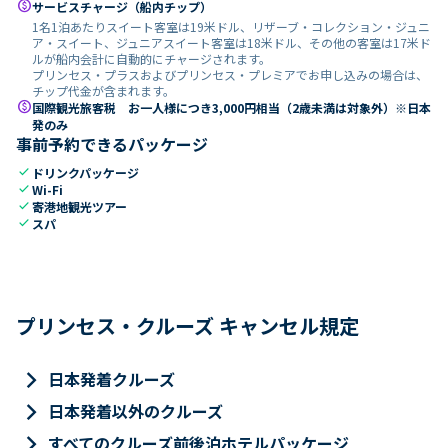
paid
サービスチャージ（船内チップ）
1名1泊あたりスイート客室は19米ドル、リザーブ・コレクション・ジュニ
ア・スイート、ジュニアスイート客室は18米ドル、その他の客室は17米ド
ルが船内会計に自動的にチャージされます。
プリンセス・プラスおよびプリンセス・プレミアでお申し込みの場合は、
チップ代金が含まれます。
paid
国際観光旅客税 お一人様につき3,000円相当（2歳未満は対象外）※日本
発のみ
事前予約できるパッケージ
check
ドリンクパッケージ
check
Wi-Fi
check
寄港地観光ツアー
check
スパ
プリンセス・クルーズ キャンセル規定
keyboard_arrow_right
日本発着クルーズ
keyboard_arrow_right
日本発着以外のクルーズ
keyboard_arrow_right
すべてのクルーズ前後泊ホテルパッケージ