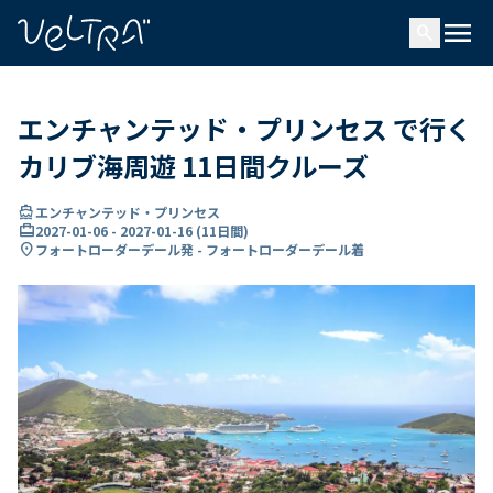
で
menu
search
い
ま
..
エンチャンテッド・プリンセス で行く
カリブ海周遊 11日間クルーズ
directions_boat
エンチャンテッド・プリンセス
card_travel
2027-01-06
-
2027-01-16
(
11日間
)
location_on
フォートローダーデール発 - フォートローダーデール着