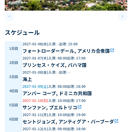
keyboard_arrow_left
keyboard_arrow_right
Previous slide
Next 
スケジュール
2027-01-06(水)
入港
:
-
出港
:
15:00
1日目
フォートローダーデール, アメリカ合衆国
open_in_new
2027-01-07(木)
入港
:
08:00
出港
:
17:00
2日目
プリンセス・ケイズ, バハマ国
2027-01-08(金)
入港
:
-
出港
:
-
3日目
海上
2027-01-09(土)
入港
:
08:00
出港
:
16:00
4日目
アンバー コーブ, ドミニカ共和国
2027-01-10(日)
入港
:
10:00
出港
:
17:00
5日目
サンファン, プエルトリコ
open_in_new
2027-01-11(月)
入港
:
10:00
出港
:
19:00
6日目
セントジョンズ, アンティグア・バーブーダ
open_in_new
2027-01-12(火)
入港
:
08:00
出港
:
18:00