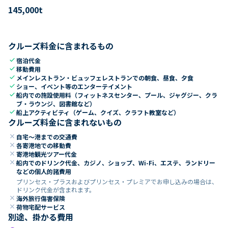
145,000
t
クルーズ料金に含まれるもの
check
宿泊代金
check
移動費用
check
メインレストラン・ビュッフェレストランでの朝食、昼食、夕食
check
ショー、イベント等のエンターテイメント
check
船内での施設使用料（フィットネスセンター、プール、ジャグジー、クラ
ブ・ラウンジ、図書館など）
check
船上アクティビティ（ゲーム、クイズ、クラフト教室など）
クルーズ料金に含まれないもの
close
自宅～港までの交通費
close
各寄港地での移動費
close
寄港地観光ツアー代金
close
船内でのドリンク代金、カジノ、ショップ、Wi-Fi、エステ、ランドリー
などの個人的諸費用
プリンセス・プラスおよびプリンセス・プレミアでお申し込みの場合は、
ドリンク代金が含まれます。
close
海外旅行傷害保険
close
荷物宅配サービス
別途、掛かる費用