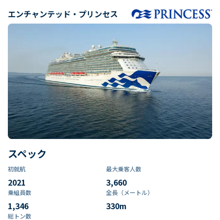
エンチャンテッド・プリンセス
スペック
初就航
最大乗客人数
2021
3,660
乗組員数​
全長（メートル）
1,346
330
m
総トン数​