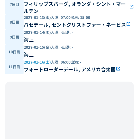
フィリップスバーグ, オランダ・シント・マー
7日目
open_in_new
ルテン
2027-01-13(水)
入港
:
07:00
出港
:
15:00
8日目
バセテール, セントクリストファー・ネービス
open_in_new
2027-01-14(木)
入港
:
-
出港
:
-
9日目
海上
2027-01-15(金)
入港
:
-
出港
:
-
10日目
海上
2027-01-16(土)
入港
:
06:00
出港
:
-
11日目
フォートローダーデール, アメリカ合衆国
open_in_new