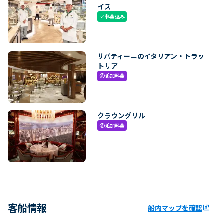
イス
料金込み
check
サバティーニのイタリアン・トラッ
トリア
追加料金
paid
クラウングリル
追加料金
paid
客船情報
船内マップを確認
ungroup