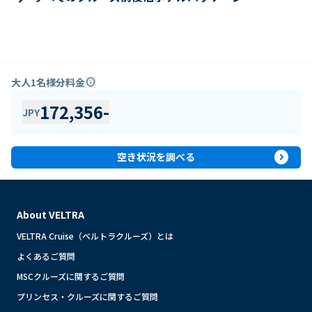
大人1名様分料金
info
172,356
-
JPY
expand_circle_right
空き状況を調べる
About VELTRA
VELTRA Cruise（ベルトラクルーズ）とは
よくあるご質問
MSCクルーズに関するご質問
プリンセス・クルーズに関するご質問