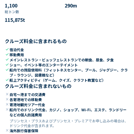
1,100
290
m
総トン数​
115,875
t
クルーズ料金に含まれるもの
check
宿泊代金
check
移動費用
check
メインレストラン・ビュッフェレストランでの朝食、昼食、夕食
check
ショー、イベント等のエンターテイメント
check
船内での施設使用料（フィットネスセンター、プール、ジャグジー、クラ
ブ・ラウンジ、図書館など）
check
船上アクティビティ（ゲーム、クイズ、クラフト教室など）
クルーズ料金に含まれないもの
close
自宅～港までの交通費
close
各寄港地での移動費
close
寄港地観光ツアー代金
close
船内でのドリンク代金、カジノ、ショップ、Wi-Fi、エステ、ランドリー
などの個人的諸費用
プリンセス・プラスおよびプリンセス・プレミアでお申し込みの場合は、
ドリンク代金が含まれます。
close
海外旅行傷害保険