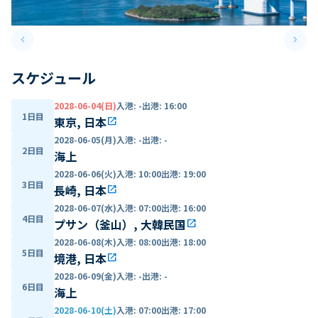
keyboard_arrow_left
keyboard_arrow_right
Previous slide
Next 
スケジュール
2028-06-04(日)
入港
:
-
出港
:
16:00
1日目
東京, 日本
open_in_new
2028-06-05(月)
入港
:
-
出港
:
-
2日目
海上
2028-06-06(火)
入港
:
10:00
出港
:
19:00
3日目
長崎, 日本
open_in_new
2028-06-07(水)
入港
:
07:00
出港
:
16:00
4日目
プサン（釜山）, 大韓民国
open_in_new
2028-06-08(木)
入港
:
08:00
出港
:
18:00
5日目
境港, 日本
open_in_new
2028-06-09(金)
入港
:
-
出港
:
-
6日目
海上
2028-06-10(土)
入港
:
07:00
出港
:
17:00