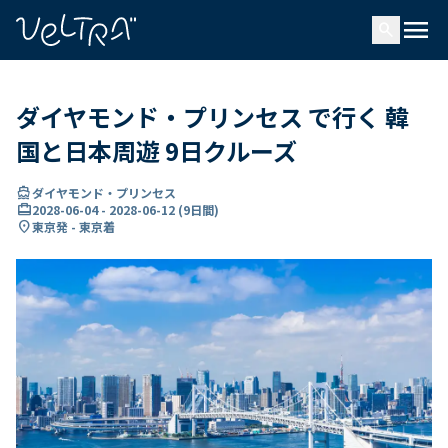
で
menu
search
い
ま
..
ダイヤモンド・プリンセス で行く 韓
国と日本周遊 9日クルーズ
directions_boat
ダイヤモンド・プリンセス
card_travel
2028-06-04
-
2028-06-12
(
9日間
)
location_on
東京発 - 東京着