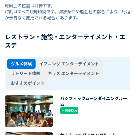
地図上の位置は目安です。
時刻はすべて現地時間です。海象条件や船会社の都合により、行程
が予告なく変更される場合があります。
レストラン・施設・エンターテイメント・エ
ステ
グルメ体験
イブニング エンターテイメント
リトリート体験
キッズ エンターテイメント
おすすめポイント
パシフィックムーンダイニングルー
ム
料金込み
check
サンタフェ ダイニングルーム