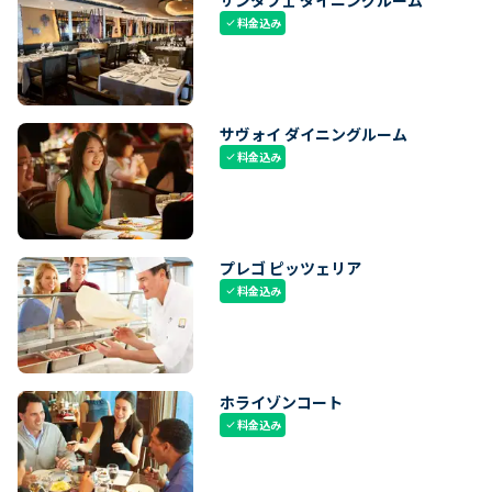
料金込み
check
サヴォイ ダイニングルーム
料金込み
check
プレゴ ピッツェリア
料金込み
check
ホライゾンコート
料金込み
check