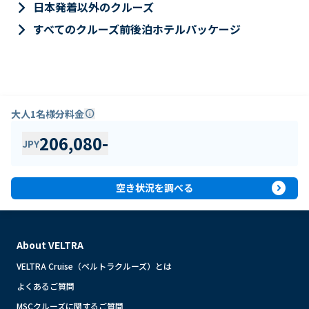
keyboard_arrow_right
日本発着以外のクルーズ
keyboard_arrow_right
すべてのクルーズ前後泊ホテルパッケージ
大人1名様分料金
info
206,080
-
JPY
expand_circle_right
空き状況を調べる
About VELTRA
VELTRA Cruise（ベルトラクルーズ）とは
よくあるご質問
MSCクルーズに関するご質問