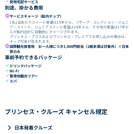
close
荷物宅配サービス
別途、掛かる費用
paid
サービスチャージ（船内チップ）
1名1泊あたりスイート客室は19米ドル、リザーブ・コレクション・ジュニ
ア・スイート、ジュニアスイート客室は18米ドル、その他の客室は17米ド
ルが船内会計に自動的にチャージされます。
プリンセス・プラスおよびプリンセス・プレミアでお申し込みの場合は、
チップ代金が含まれます。
paid
国際観光旅客税 お一人様につき3,000円相当（2歳未満は対象外）※日本
発のみ
事前予約できるパッケージ
check
ドリンクパッケージ
check
Wi-Fi
check
寄港地観光ツアー
check
スパ
プリンセス・クルーズ キャンセル規定
keyboard_arrow_right
日本発着クルーズ