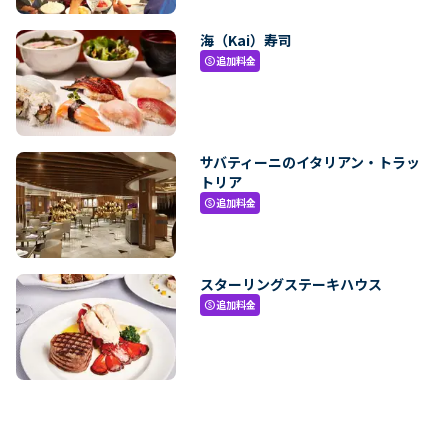
海（Kai）寿司
追加料金
paid
サバティーニのイタリアン・トラッ
トリア
追加料金
paid
スターリングステーキハウス
追加料金
paid