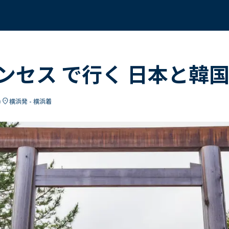
セス で行く 日本と韓国
location_on
)
横浜発 - 横浜着