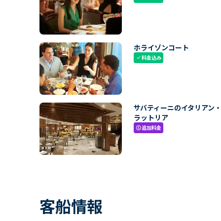
ホライゾンコート
料金込み
check
サバティーニのイタリアン
ラットリア
追加料金
paid
客船情報