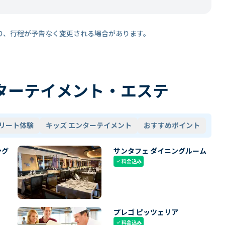
り、行程が予告なく変更される場合があります。
ターテイメント・エステ
リート体験
キッズ エンターテイメント
おすすめポイント
ング
サンタフェ ダイニングルーム
料金込み
check
プレゴ ピッツェリア
料金込み
check