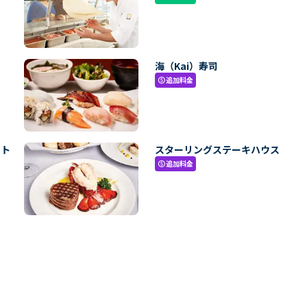
海（Kai）寿司
追加料金
paid
・ト
スターリングステーキハウス
追加料金
paid