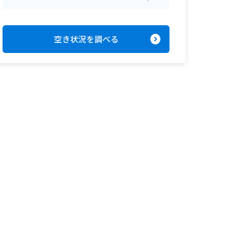
expand_circle_right
空き状況を調べる