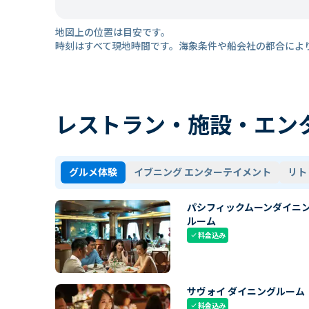
地図上の位置は目安です。
時刻はすべて現地時間です。海象条件や船会社の都合によ
レストラン・施設・エン
グルメ体験
イブニング エンターテイメント
リト
パシフィックムーンダイニ
ルーム
料金込み
check
サヴォイ ダイニングルーム
料金込み
check