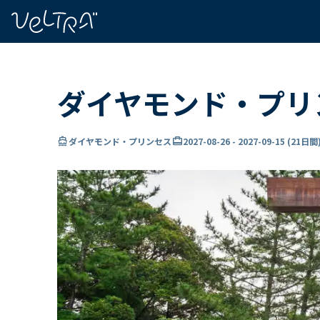
で
い
ま
..
ダイヤモンド・プリン
directions_boat
card_travel
ダイヤモンド・プリンセス
2027-08-26
-
2027-09-15
(
21日間