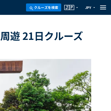
menu
🇯🇵
クルーズを検索
JPY
arrow_drop_down
arrow_drop_down
search
周遊 21日クルーズ