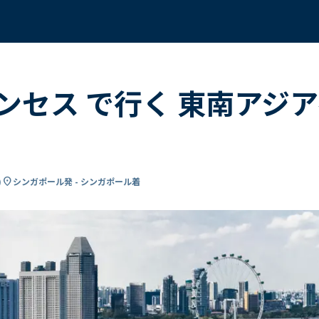
セス で行く 東南アジア
location_on
)
シンガポール発 - シンガポール着