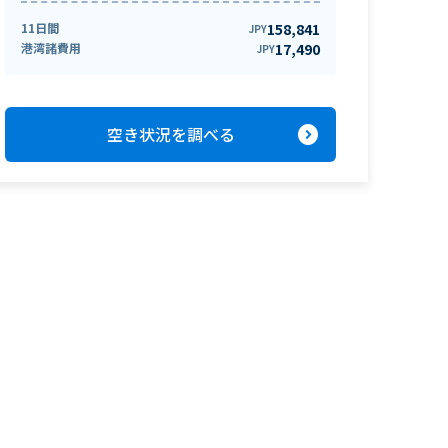
11日間
158,841
JPY
港湾諸費用
17,490
JPY
expand_circle_right
空き状況を調べる