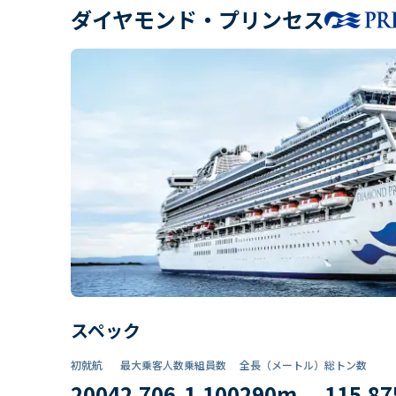
ダイヤモンド・プリンセス
スペック
初就航
最大乗客人数
乗組員数​
全長（メートル）
総トン数​
2004
2,706
1,100
290
m
115,87