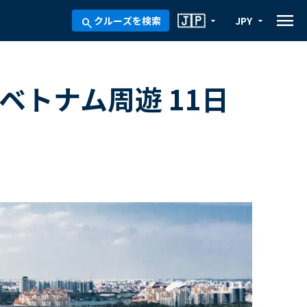
menu
🇯🇵
クルーズを検索
JPY
arrow_drop_down
arrow_drop_down
search
ベトナム周遊 11日