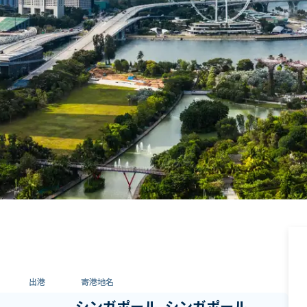
出港
寄港地名
シンガポール, シンガポール