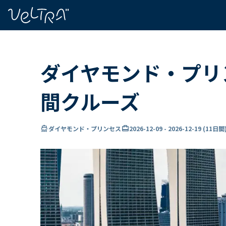
で
い
ま
..
ダイヤモンド・プリン
間クルーズ
directions_boat
card_travel
ダイヤモンド・プリンセス
2026-12-09
-
2026-12-19
(
11日間