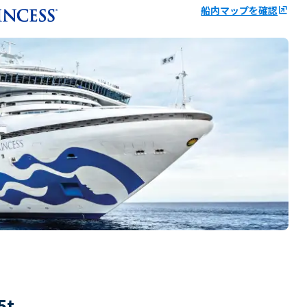
船内マップを確認
ungroup
5
t