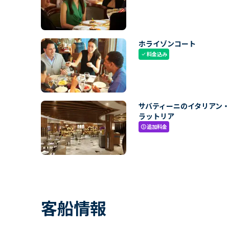
ホライゾンコート
料金込み
check
サバティーニのイタリアン
ラットリア
追加料金
paid
客船情報