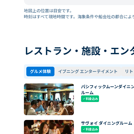
地図上の位置は目安です。
時刻はすべて現地時間です。海象条件や船会社の都合によ
レストラン・施設・エン
グルメ体験
イブニング エンターテイメント
リト
パシフィックムーンダイニ
ルーム
料金込み
check
サヴォイ ダイニングルーム
料金込み
check