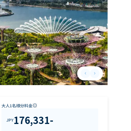
keyboard_arrow_left
keyboard_arrow_right
Previous slide
Next slide
大人1名様分料金
info
176,331
-
JPY