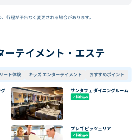
り、行程が予告なく変更される場合があります。
ターテイメント・エステ
リート体験
キッズ エンターテイメント
おすすめポイント
ング
サンタフェ ダイニングルーム
料金込み
check
プレゴ ピッツェリア
料金込み
check