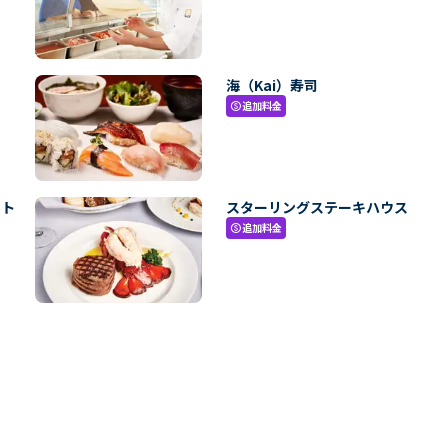
海（Kai）寿司
追加料金
paid
・ト
スターリングステーキハウス
追加料金
paid