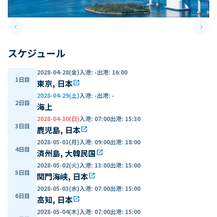
keyboard_arrow_left
keyboard_arrow_right
Previous slide
Next 
スケジュール
2028-04-28(金)
入港
:
-
出港
:
16:00
1日目
東京, 日本
open_in_new
2028-04-29(土)
入港
:
-
出港
:
-
2日目
海上
2028-04-30(日)
入港
:
07:00
出港
:
15:30
3日目
鹿児島, 日本
open_in_new
2028-05-01(月)
入港
:
09:00
出港
:
18:00
4日目
済州島, 大韓民国
open_in_new
2028-05-02(火)
入港
:
13:00
出港
:
15:00
5日目
関門海峡, 日本
open_in_new
2028-05-03(水)
入港
:
07:00
出港
:
15:00
6日目
高知, 日本
open_in_new
2028-05-04(木)
入港
:
07:00
出港
:
15:00