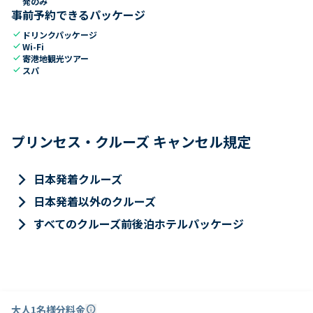
発のみ
事前予約できるパッケージ
check
ドリンクパッケージ
check
Wi-Fi
check
寄港地観光ツアー
check
スパ
プリンセス・クルーズ キャンセル規定
keyboard_arrow_right
日本発着クルーズ
keyboard_arrow_right
日本発着以外のクルーズ
keyboard_arrow_right
すべてのクルーズ前後泊ホテルパッケージ
大人1名様分料金
info