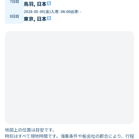
7日目
鳥羽, 日本
open_in_new
2028-05-05(金)
入港
:
06:00
出港
:
-
8日目
東京, 日本
open_in_new
地図上の位置は目安です。
時刻はすべて現地時間です。海象条件や船会社の都合により、行程