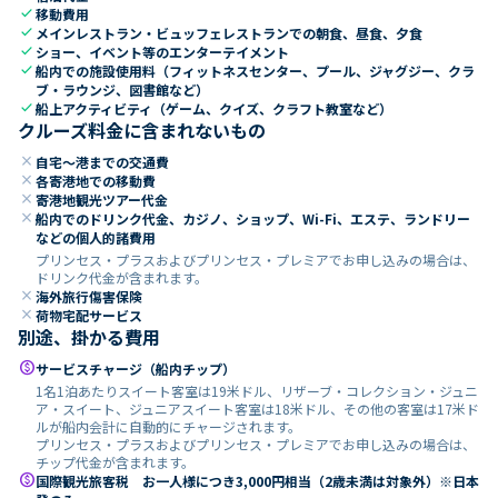
check
移動費用
check
メインレストラン・ビュッフェレストランでの朝食、昼食、夕食
check
ショー、イベント等のエンターテイメント
check
船内での施設使用料（フィットネスセンター、プール、ジャグジー、クラ
ブ・ラウンジ、図書館など）
check
船上アクティビティ（ゲーム、クイズ、クラフト教室など）
クルーズ料金に含まれないもの
close
自宅～港までの交通費
close
各寄港地での移動費
close
寄港地観光ツアー代金
close
船内でのドリンク代金、カジノ、ショップ、Wi-Fi、エステ、ランドリー
などの個人的諸費用
プリンセス・プラスおよびプリンセス・プレミアでお申し込みの場合は、
ドリンク代金が含まれます。
close
海外旅行傷害保険
close
荷物宅配サービス
別途、掛かる費用
paid
サービスチャージ（船内チップ）
1名1泊あたりスイート客室は19米ドル、リザーブ・コレクション・ジュニ
ア・スイート、ジュニアスイート客室は18米ドル、その他の客室は17米ド
ルが船内会計に自動的にチャージされます。
プリンセス・プラスおよびプリンセス・プレミアでお申し込みの場合は、
チップ代金が含まれます。
paid
国際観光旅客税 お一人様につき3,000円相当（2歳未満は対象外）※日本