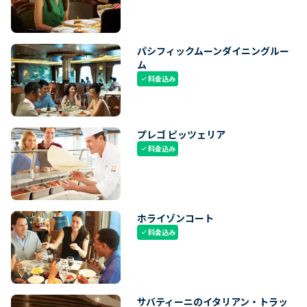
パシフィックムーンダイニングルー
ム
料金込み
check
プレゴ ピッツェリア
料金込み
check
ホライゾンコート
料金込み
check
サバティーニのイタリアン・トラッ