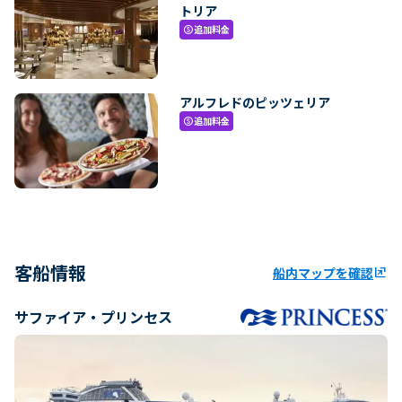
トリア
追加料金
paid
アルフレドのピッツェリア
追加料金
paid
客船情報
船内マップを確認
ungroup
サファイア・プリンセス