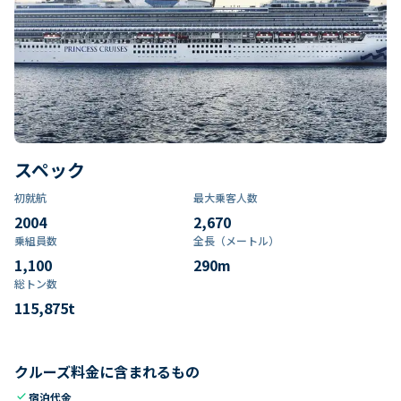
スペック
初就航
最大乗客人数
2004
2,670
乗組員数​
全長（メートル）
1,100
290
m
総トン数​
115,875
t
クルーズ料金に含まれるもの
check
宿泊代金