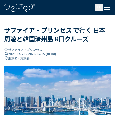
で
menu
search
い
ま
..
サファイア・プリンセス で行く 日本
周遊と韓国済州島 8日クルーズ
directions_boat
サファイア・プリンセス
card_travel
2028-04-28
-
2028-05-05
(
8日間
)
location_on
東京発 - 東京着