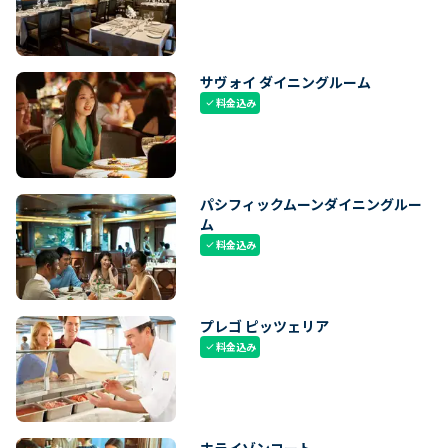
サヴォイ ダイニングルーム
料金込み
check
パシフィックムーンダイニングルー
ム
料金込み
check
プレゴ ピッツェリア
料金込み
check
ホライゾンコート