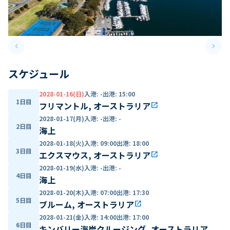
keyboard_arrow_left
keyboard_arrow_right
Previous slide
Next 
スケジュール
2028-01-16(日)
入港
:
-
出港
:
15:00
1日目
フリマントル, オーストラリア
open_in_new
2028-01-17(月)
入港
:
-
出港
:
-
2日目
海上
2028-01-18(火)
入港
:
09:00
出港
:
18:00
3日目
エクスマウス, オーストラリア
open_in_new
2028-01-19(水)
入港
:
-
出港
:
-
4日目
海上
2028-01-20(木)
入港
:
07:00
出港
:
17:30
5日目
ブルーム, オーストラリア
open_in_new
2028-01-21(金)
入港
:
14:00
出港
:
17:00
6日目
キンバリー海岸クルージング, オーストラリア