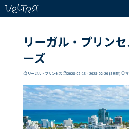
で
い
ま
..
リーガル・プリンセス
ーズ
directions_boat
card_travel
location_on
リーガル・プリンセス
2028-02-13
-
2028-02-20
(
8日間
)
マ