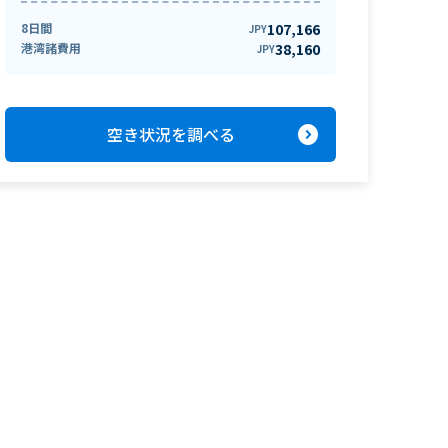
8日間
107,166
JPY
港湾諸費用
38,160
JPY
expand_circle_right
空き状況を調べる