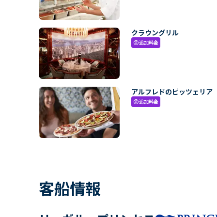
クラウングリル
追加料金
paid
アルフレドのピッツェリア
追加料金
paid
客船情報