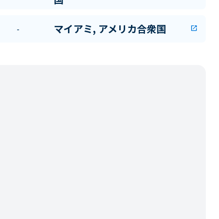
マイアミ, アメリカ合衆国
-
open_in_new