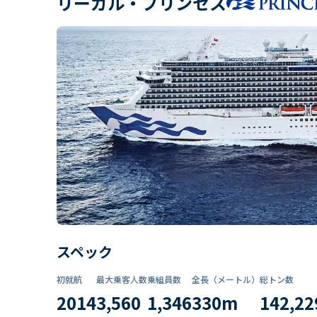
リーガル・プリンセス
スペック
初就航
最大乗客人数
乗組員数​
全長（メートル）
総トン数​
2014
3,560
1,346
330
m
142,22