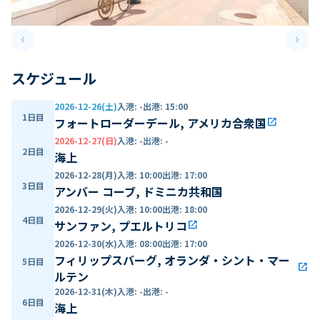
keyboard_arrow_left
keyboard_arrow_right
Previous slide
Next 
スケジュール
2026-12-26(土)
入港
:
-
出港
:
15:00
1日目
フォートローダーデール, アメリカ合衆国
open_in_new
2026-12-27(日)
入港
:
-
出港
:
-
2日目
海上
2026-12-28(月)
入港
:
10:00
出港
:
17:00
3日目
アンバー コーブ, ドミニカ共和国
2026-12-29(火)
入港
:
10:00
出港
:
18:00
4日目
サンファン, プエルトリコ
open_in_new
2026-12-30(水)
入港
:
08:00
出港
:
17:00
フィリップスバーグ, オランダ・シント・マー
5日目
open_in_new
ルテン
2026-12-31(木)
入港
:
-
出港
:
-
6日目
海上