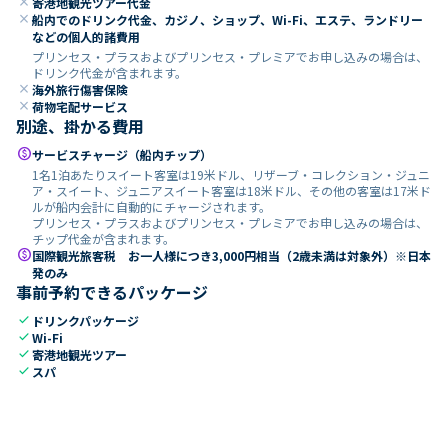
close
寄港地観光ツアー代金
close
船内でのドリンク代金、カジノ、ショップ、Wi-Fi、エステ、ランドリー
などの個人的諸費用
プリンセス・プラスおよびプリンセス・プレミアでお申し込みの場合は、
ドリンク代金が含まれます。
close
海外旅行傷害保険
close
荷物宅配サービス
別途、掛かる費用
paid
サービスチャージ（船内チップ）
1名1泊あたりスイート客室は19米ドル、リザーブ・コレクション・ジュニ
ア・スイート、ジュニアスイート客室は18米ドル、その他の客室は17米ド
ルが船内会計に自動的にチャージされます。
プリンセス・プラスおよびプリンセス・プレミアでお申し込みの場合は、
チップ代金が含まれます。
paid
国際観光旅客税 お一人様につき3,000円相当（2歳未満は対象外）※日本
発のみ
事前予約できるパッケージ
check
ドリンクパッケージ
check
Wi-Fi
check
寄港地観光ツアー
check
スパ