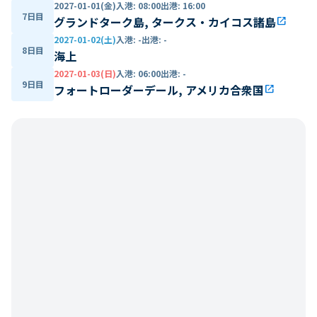
2027-01-01(金)
入港
:
08:00
出港
:
16:00
7日目
グランドターク島, タークス・カイコス諸島
open_in_new
2027-01-02(土)
入港
:
-
出港
:
-
8日目
海上
2027-01-03(日)
入港
:
06:00
出港
:
-
9日目
フォートローダーデール, アメリカ合衆国
open_in_new