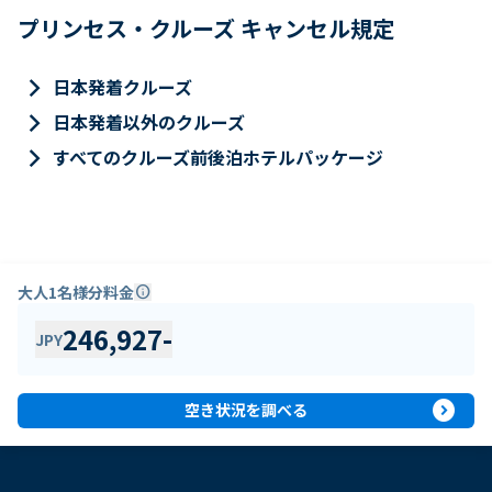
プリンセス・クルーズ キャンセル規定
keyboard_arrow_right
日本発着クルーズ
keyboard_arrow_right
日本発着以外のクルーズ
keyboard_arrow_right
すべてのクルーズ前後泊ホテルパッケージ
大人1名様分料金
info
246,927
-
JPY
expand_circle_right
空き状況を調べる