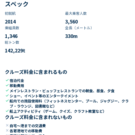
スペック
初就航
最大乗客人数
2014
3,560
乗組員数​
全長（メートル）
1,346
330
m
総トン数​
142,229
t
クルーズ料金に含まれるもの
check
宿泊代金
check
移動費用
check
メインレストラン・ビュッフェレストランでの朝食、昼食、夕食
check
ショー、イベント等のエンターテイメント
check
船内での施設使用料（フィットネスセンター、プール、ジャグジー、クラ
ブ・ラウンジ、図書館など）
check
船上アクティビティ（ゲーム、クイズ、クラフト教室など）
クルーズ料金に含まれないもの
close
自宅～港までの交通費
close
各寄港地での移動費