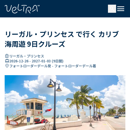
で
menu
search
い
ま
..
リーガル・プリンセス で行く カリブ
海周遊 9日クルーズ
directions_boat
リーガル・プリンセス
card_travel
2026-12-26
-
2027-01-03
(
9日間
)
location_on
フォートローダーデール発 - フォートローダーデール着