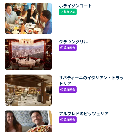
ホライゾンコート
料金込み
check
クラウングリル
追加料金
paid
サバティーニのイタリアン・トラッ
トリア
追加料金
paid
アルフレドのピッツェリア
追加料金
paid