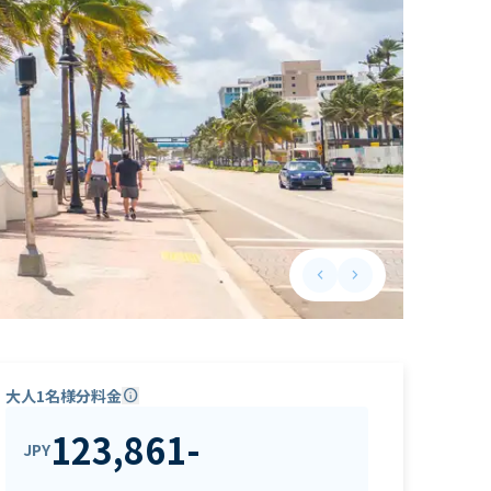
keyboard_arrow_left
keyboard_arrow_right
Previous slide
Next slide
大人1名様分料金
info
123,861
-
JPY