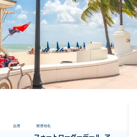
出港
寄港地名
フォートローダーデール, ア