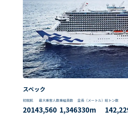
スペック
初就航
最大乗客人数
乗組員数​
全長（メートル）
総トン数​
2014
3,560
1,346
330
m
142,22