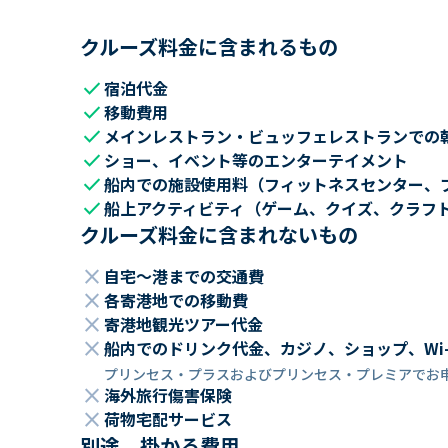
クルーズ料金に含まれるもの
check
宿泊代金
check
移動費用
check
メインレストラン・ビュッフェレストランでの
check
ショー、イベント等のエンターテイメント
check
船内での施設使用料（フィットネスセンター、
check
船上アクティビティ（ゲーム、クイズ、クラフ
クルーズ料金に含まれないもの
close
自宅～港までの交通費
close
各寄港地での移動費
close
寄港地観光ツアー代金
close
船内でのドリンク代金、カジノ、ショップ、Wi
プリンセス・プラスおよびプリンセス・プレミアでお
close
海外旅行傷害保険
close
荷物宅配サービス
別途、掛かる費用