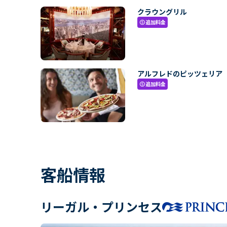
クラウングリル
追加料金
paid
アルフレドのピッツェリア
追加料金
paid
客船情報
リーガル・プリンセス