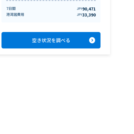
7日間
90,471
JPY
港湾諸費用
33,390
JPY
expand_circle_right
空き状況を調べる