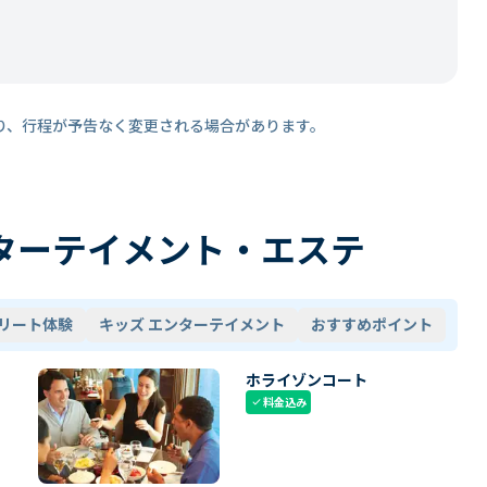
り、行程が予告なく変更される場合があります。
ターテイメント・エステ
リート体験
キッズ エンターテイメント
おすすめポイント
ホライゾンコート
料金込み
check