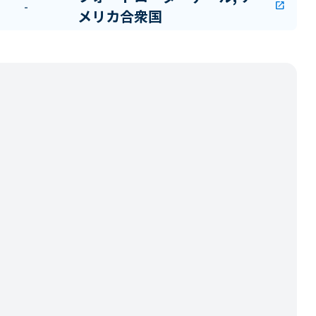
-
open_in_new
メリカ合衆国