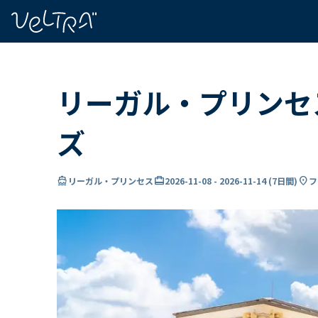
で
い
ま
..
リーガル・プリンセ
ズ
directions_boat
card_travel
location_on
リーガル・プリンセス
2026-11-08
-
2026-11-14
(
7日間
)
フ