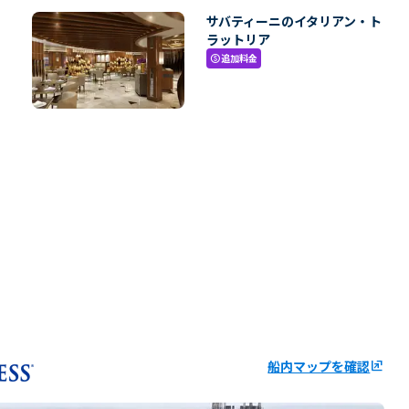
サバティーニのイタリアン・ト
ラットリア
追加料金
paid
船内マップを確認
ungroup