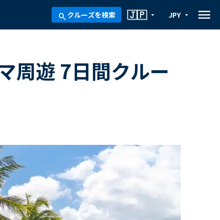
menu
🇯🇵
クルーズを検索
JPY
arrow_drop_down
arrow_drop_down
search
マ周遊 7日間クルー