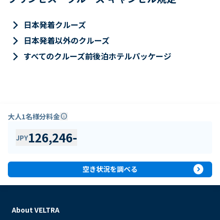
keyboard_arrow_right
日本発着クルーズ
keyboard_arrow_right
日本発着以外のクルーズ
keyboard_arrow_right
すべてのクルーズ前後泊ホテルパッケージ
大人1名様分料金
info
126,246
-
JPY
expand_circle_right
空き状況を調べる
About VELTRA