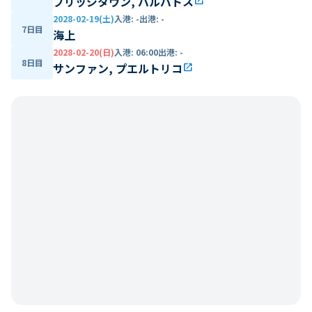
ブリッジタウン, バルバトス
open_in_new
2028-02-19(土)
入港
:
-
出港
:
-
7日目
海上
2028-02-20(日)
入港
:
06:00
出港
:
-
8日目
サンファン, プエルトリコ
open_in_new