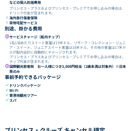
などの個人的諸費用
プリンセス・プラスおよびプリンセス・プレミアでお申し込みの場合は、
ドリンク代金が含まれます。
close
海外旅行傷害保険
close
荷物宅配サービス
別途、掛かる費用
paid
サービスチャージ（船内チップ）
1名1泊あたりスイート客室は19米ドル、リザーブ・コレクション・ジュニ
ア・スイート、ジュニアスイート客室は18米ドル、その他の客室は17米ド
ルが船内会計に自動的にチャージされます。
プリンセス・プラスおよびプリンセス・プレミアでお申し込みの場合は、
チップ代金が含まれます。
paid
国際観光旅客税 お一人様につき3,000円相当（2歳未満は対象外）※日本
発のみ
事前予約できるパッケージ
check
ドリンクパッケージ
check
Wi-Fi
check
寄港地観光ツアー
check
スパ
プリンセス・クルーズ キャンセル規定