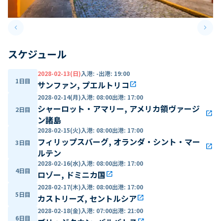
keyboard_arrow_left
keyboard_arrow_right
Previous slide
Next 
スケジュール
2028-02-13(日)
入港
:
-
出港
:
19:00
1日目
サンファン, プエルトリコ
open_in_new
2028-02-14(月)
入港
:
08:00
出港
:
17:00
シャーロット・アマリー, アメリカ領ヴァージ
2日目
open_in_new
ン諸島
2028-02-15(火)
入港
:
08:00
出港
:
17:00
フィリップスバーグ, オランダ・シント・マー
3日目
open_in_new
ルテン
2028-02-16(水)
入港
:
08:00
出港
:
17:00
4日目
ロゾー, ドミニカ国
open_in_new
2028-02-17(木)
入港
:
08:00
出港
:
17:00
5日目
カストリーズ, セントルシア
open_in_new
2028-02-18(金)
入港
:
07:00
出港
:
21:00
6日目