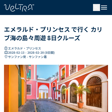
で
menu
search
い
ま
..
エメラルド・プリンセス で行く カリ
ブ海の島々周遊 8日クルーズ
directions_boat
エメラルド・プリンセス
card_travel
2028-02-13
-
2028-02-20
(
8日間
)
location_on
サンファン発 - サンファン着