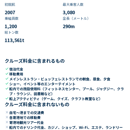
初就航
最大乗客人数
2007
3,080
乗組員数​
全長（メートル）
1,200
290
m
総トン数​
113,561
t
クルーズ料金に含まれるもの
check
宿泊代金
check
移動費用
check
メインレストラン・ビュッフェレストランでの朝食、昼食、夕食
check
ショー、イベント等のエンターテイメント
check
船内での施設使用料（フィットネスセンター、プール、ジャグジー、クラ
ブ・ラウンジ、図書館など）
check
船上アクティビティ（ゲーム、クイズ、クラフト教室など）
クルーズ料金に含まれないもの
close
自宅～港までの交通費
close
各寄港地での移動費
close
寄港地観光ツアー代金
close
船内でのドリンク代金、カジノ、ショップ、Wi-Fi、エステ、ランドリー