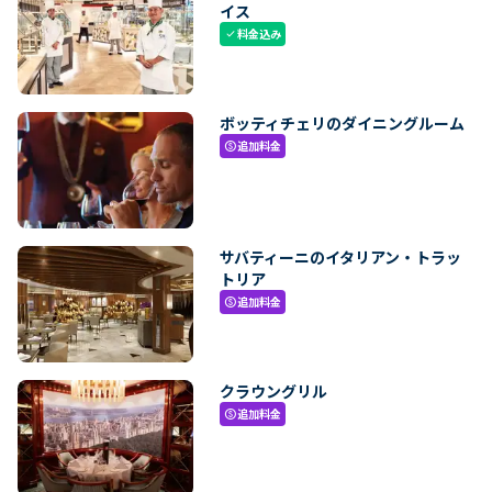
イス
料金込み
check
ボッティチェリのダイニングルーム
追加料金
paid
サバティーニのイタリアン・トラッ
トリア
追加料金
paid
クラウングリル
追加料金
paid