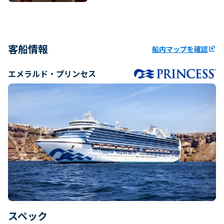
客船情報
船内マップを確認
ungroup
エメラルド・プリンセス
スペック