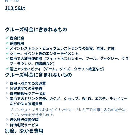
113,561
t
クルーズ料金に含まれるもの
check
宿泊代金
check
移動費用
check
メインレストラン・ビュッフェレストランでの朝食、昼食、夕食
check
ショー、イベント等のエンターテイメント
check
船内での施設使用料（フィットネスセンター、プール、ジャグジー、クラ
ブ・ラウンジ、図書館など）
check
船上アクティビティ（ゲーム、クイズ、クラフト教室など）
クルーズ料金に含まれないもの
close
自宅～港までの交通費
close
各寄港地での移動費
close
寄港地観光ツアー代金
close
船内でのドリンク代金、カジノ、ショップ、Wi-Fi、エステ、ランドリー
などの個人的諸費用
プリンセス・プラスおよびプリンセス・プレミアでお申し込みの場合は、
ドリンク代金が含まれます。
close
海外旅行傷害保険
close
荷物宅配サービス
別途、掛かる費用