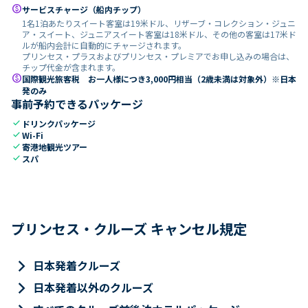
paid
サービスチャージ（船内チップ）
1名1泊あたりスイート客室は19米ドル、リザーブ・コレクション・ジュニ
ア・スイート、ジュニアスイート客室は18米ドル、その他の客室は17米ド
ルが船内会計に自動的にチャージされます。
プリンセス・プラスおよびプリンセス・プレミアでお申し込みの場合は、
チップ代金が含まれます。
paid
国際観光旅客税 お一人様につき3,000円相当（2歳未満は対象外）※日本
発のみ
事前予約できるパッケージ
check
ドリンクパッケージ
check
Wi-Fi
check
寄港地観光ツアー
check
スパ
プリンセス・クルーズ キャンセル規定
keyboard_arrow_right
日本発着クルーズ
keyboard_arrow_right
日本発着以外のクルーズ