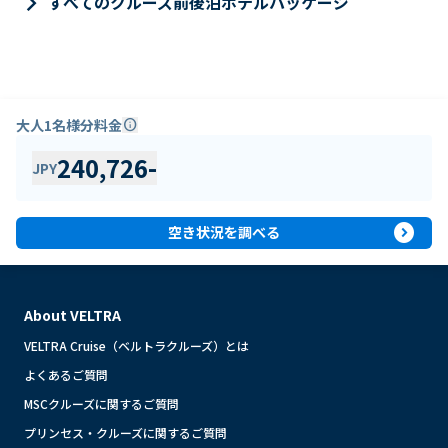
keyboard_arrow_right
すべてのクルーズ前後泊ホテルパッケージ
大人1名様分料金
info
240,726
-
JPY
expand_circle_right
空き状況を調べる
About VELTRA
VELTRA Cruise（ベルトラクルーズ）とは
よくあるご質問
MSCクルーズに関するご質問
プリンセス・クルーズに関するご質問