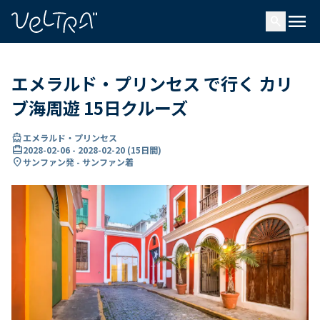
で
menu
search
い
ま
..
エメラルド・プリンセス で行く カリ
ブ海周遊 15日クルーズ
directions_boat
エメラルド・プリンセス
card_travel
2028-02-06
-
2028-02-20
(
15日間
)
location_on
サンファン発 - サンファン着