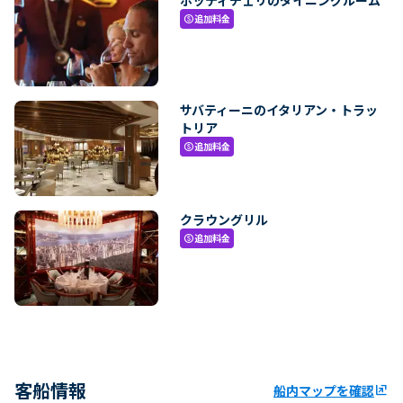
追加料金
paid
サバティーニのイタリアン・トラッ
トリア
追加料金
paid
クラウングリル
追加料金
paid
客船情報
船内マップを確認
ungroup