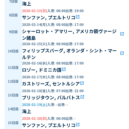
7日目
海上
2028-02-13(日)
入港
:
06:00
出港
:
19:00
8日目
サンファン, プエルトリコ
open_in_new
2028-02-14(月)
入港
:
08:00
出港
:
17:00
シャーロット・アマリー, アメリカ領ヴァージ
9日目
open_in_new
ン諸島
2028-02-15(火)
入港
:
08:00
出港
:
17:00
フィリップスバーグ, オランダ・シント・マー
10日目
open_in_new
ルテン
2028-02-16(水)
入港
:
08:00
出港
:
17:00
11日目
ロゾー, ドミニカ国
open_in_new
2028-02-17(木)
入港
:
08:00
出港
:
17:00
12日目
カストリーズ, セントルシア
open_in_new
2028-02-18(金)
入港
:
07:00
出港
:
21:00
13日目
ブリッジタウン, バルバトス
open_in_new
2028-02-19(土)
入港
:
-
出港
:
-
14日目
海上
2028-02-20(日)
入港
:
06:00
出港
:
-
15日目
サンファン, プエルトリコ
open_in_new