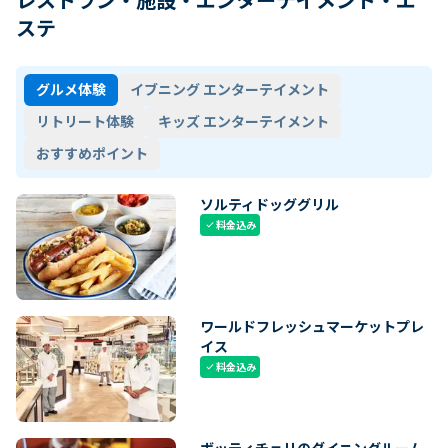
ステ
グルメ体験
イブニング エンターテイメント
リトリート体験
キッズ エンターテイメント
おすすめポイント
ソルティドッググリル
料金込み
check
ワールドフレッシュマーケットプレ
イス
料金込み
check
ボッティチェリのダイニングルーム