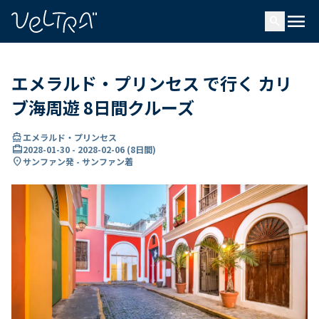
で
menu
search
い
ま
..
エメラルド・プリンセス で行く カリ
ブ海周遊 8日間クルーズ
directions_boat
エメラルド・プリンセス
card_travel
2028-01-30
-
2028-02-06
(
8日間
)
location_on
サンファン発 - サンファン着