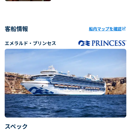
客船情報
船内マップを確認
ungroup
エメラルド・プリンセス
スペック