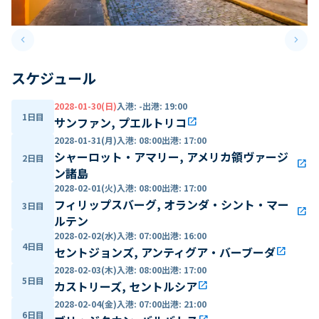
keyboard_arrow_left
keyboard_arrow_right
Previous slide
Next 
スケジュール
2028-01-30(日)
入港
:
-
出港
:
19:00
1日目
サンファン, プエルトリコ
open_in_new
2028-01-31(月)
入港
:
08:00
出港
:
17:00
シャーロット・アマリー, アメリカ領ヴァージ
2日目
open_in_new
ン諸島
2028-02-01(火)
入港
:
08:00
出港
:
17:00
フィリップスバーグ, オランダ・シント・マー
3日目
open_in_new
ルテン
2028-02-02(水)
入港
:
07:00
出港
:
16:00
4日目
セントジョンズ, アンティグア・バーブーダ
open_in_new
2028-02-03(木)
入港
:
08:00
出港
:
17:00
5日目
カストリーズ, セントルシア
open_in_new
2028-02-04(金)
入港
:
07:00
出港
:
21:00
6日目