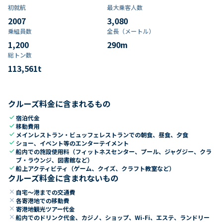
初就航
最大乗客人数
2007
3,080
乗組員数​
全長（メートル）
1,200
290
m
総トン数​
113,561
t
クルーズ料金に含まれるもの
check
宿泊代金
check
移動費用
check
メインレストラン・ビュッフェレストランでの朝食、昼食、夕食
check
ショー、イベント等のエンターテイメント
check
船内での施設使用料（フィットネスセンター、プール、ジャグジー、クラ
ブ・ラウンジ、図書館など）
check
船上アクティビティ（ゲーム、クイズ、クラフト教室など）
クルーズ料金に含まれないもの
close
自宅～港までの交通費
close
各寄港地での移動費
close
寄港地観光ツアー代金
close
船内でのドリンク代金、カジノ、ショップ、Wi-Fi、エステ、ランドリー