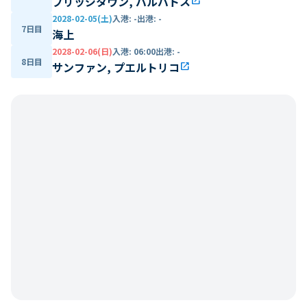
ブリッジタウン, バルバトス
open_in_new
2028-02-05(土)
入港
:
-
出港
:
-
7日目
海上
2028-02-06(日)
入港
:
06:00
出港
:
-
8日目
サンファン, プエルトリコ
open_in_new