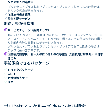
などの個人的諸費用
プリンセス・プラスおよびプリンセス・プレミアでお申し込みの場合は、
ドリンク代金が含まれます。
close
海外旅行傷害保険
close
荷物宅配サービス
別途、掛かる費用
paid
サービスチャージ（船内チップ）
1名1泊あたりスイート客室は19米ドル、リザーブ・コレクション・ジュニ
ア・スイート、ジュニアスイート客室は18米ドル、その他の客室は17米ド
ルが船内会計に自動的にチャージされます。
プリンセス・プラスおよびプリンセス・プレミアでお申し込みの場合は、
チップ代金が含まれます。
paid
国際観光旅客税 お一人様につき3,000円相当（2歳未満は対象外）※日本
発のみ
事前予約できるパッケージ
check
ドリンクパッケージ
check
Wi-Fi
check
寄港地観光ツアー
check
スパ
プリンセス・クルーズ キャンセル規定