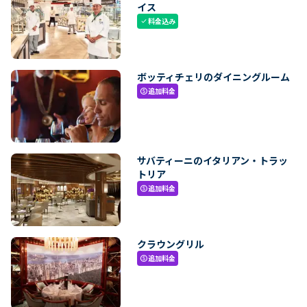
イス
料金込み
check
ボッティチェリのダイニングルーム
追加料金
paid
サバティーニのイタリアン・トラッ
トリア
追加料金
paid
クラウングリル
追加料金
paid