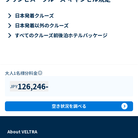
keyboard_arrow_right
日本発着クルーズ
keyboard_arrow_right
日本発着以外のクルーズ
keyboard_arrow_right
すべてのクルーズ前後泊ホテルパッケージ
大人1名様分料金
info
126,246
-
JPY
expand_circle_right
空き状況を調べる
About VELTRA