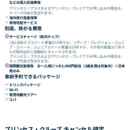
などの個人的諸費用
プリンセス・プラスおよびプリンセス・プレミアでお申し込みの場合は、
ドリンク代金が含まれます。
close
海外旅行傷害保険
close
荷物宅配サービス
別途、掛かる費用
paid
サービスチャージ（船内チップ）
1名1泊あたりスイート客室は19米ドル、リザーブ・コレクション・ジュニ
ア・スイート、ジュニアスイート客室は18米ドル、その他の客室は17米ド
ルが船内会計に自動的にチャージされます。
プリンセス・プラスおよびプリンセス・プレミアでお申し込みの場合は、
チップ代金が含まれます。
paid
国際観光旅客税 お一人様につき3,000円相当（2歳未満は対象外）※日本
発のみ
事前予約できるパッケージ
check
ドリンクパッケージ
check
Wi-Fi
check
寄港地観光ツアー
check
スパ
プリンセス・クルーズ キャンセル規定