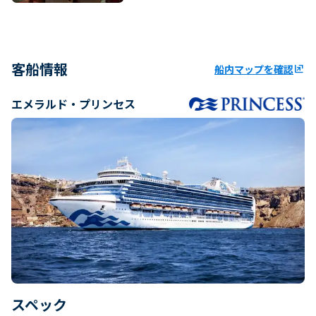
客船情報
船内マップを確認
ungroup
エメラルド・プリンセス
スペック