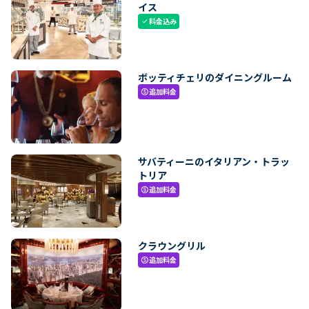
イス
料金込み
check
ボッティチェリのダイニングルーム
追加料金
paid
サバティーニのイタリアン・トラッ
トリア
追加料金
paid
クラウングリル
追加料金
paid