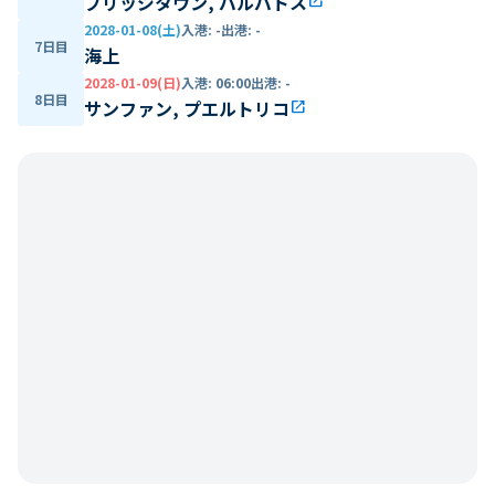
ブリッジタウン, バルバトス
open_in_new
2028-01-08(土)
入港
:
-
出港
:
-
7日目
海上
2028-01-09(日)
入港
:
06:00
出港
:
-
8日目
サンファン, プエルトリコ
open_in_new