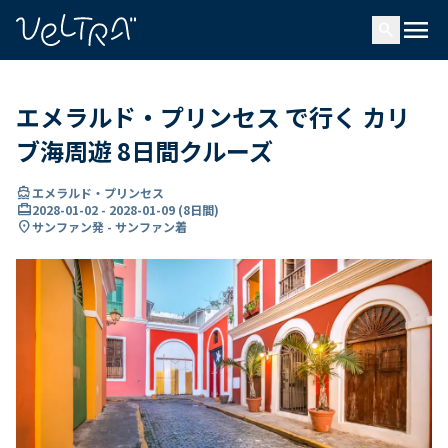
で
menu
search
い
ま
..
エメラルド・プリンセス で行く カリ
ブ海周遊 8日間クルーズ
directions_boat
エメラルド・プリンセス
card_travel
2028-01-02
-
2028-01-09
(
8日間
)
location_on
サンファン発 - サンファン着