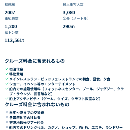
初就航
最大乗客人数
2007
3,080
乗組員数​
全長（メートル）
1,200
290
m
総トン数​
113,561
t
クルーズ料金に含まれるもの
check
宿泊代金
check
移動費用
check
メインレストラン・ビュッフェレストランでの朝食、昼食、夕食
check
ショー、イベント等のエンターテイメント
check
船内での施設使用料（フィットネスセンター、プール、ジャグジー、クラ
ブ・ラウンジ、図書館など）
check
船上アクティビティ（ゲーム、クイズ、クラフト教室など）
クルーズ料金に含まれないもの
close
自宅～港までの交通費
close
各寄港地での移動費
close
寄港地観光ツアー代金
close
船内でのドリンク代金、カジノ、ショップ、Wi-Fi、エステ、ランドリー