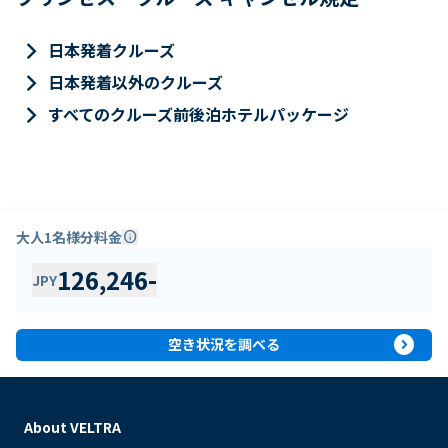
keyboard_arrow_right
日本発着クルーズ
keyboard_arrow_right
日本発着以外のクルーズ
keyboard_arrow_right
すべてのクルーズ前後泊ホテルパッケージ
大人1名様分料金
info
126,246
-
JPY
expand_circle_right
空き状況を調べる
About VELTRA