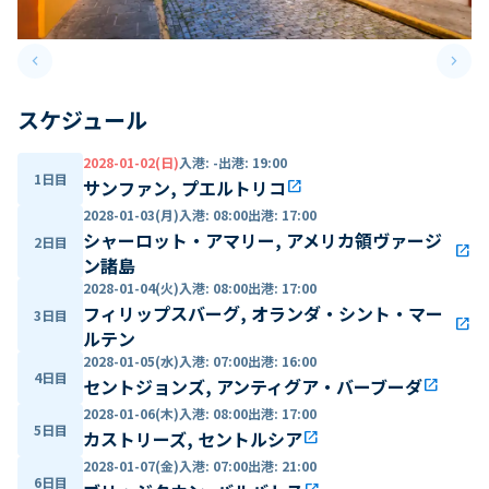
keyboard_arrow_left
keyboard_arrow_right
Previous slide
Next 
スケジュール
2028-01-02(日)
入港
:
-
出港
:
19:00
1日目
サンファン, プエルトリコ
open_in_new
2028-01-03(月)
入港
:
08:00
出港
:
17:00
シャーロット・アマリー, アメリカ領ヴァージ
2日目
open_in_new
ン諸島
2028-01-04(火)
入港
:
08:00
出港
:
17:00
フィリップスバーグ, オランダ・シント・マー
3日目
open_in_new
ルテン
2028-01-05(水)
入港
:
07:00
出港
:
16:00
4日目
セントジョンズ, アンティグア・バーブーダ
open_in_new
2028-01-06(木)
入港
:
08:00
出港
:
17:00
5日目
カストリーズ, セントルシア
open_in_new
2028-01-07(金)
入港
:
07:00
出港
:
21:00
6日目