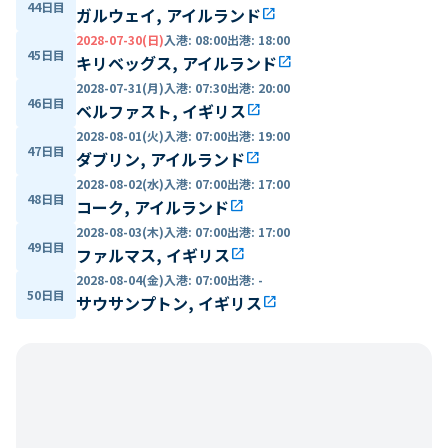
44日目
ガルウェイ, アイルランド
open_in_new
2028-07-30(日)
入港
:
08:00
出港
:
18:00
45日目
キリベッグス, アイルランド
open_in_new
2028-07-31(月)
入港
:
07:30
出港
:
20:00
46日目
ベルファスト, イギリス
open_in_new
2028-08-01(火)
入港
:
07:00
出港
:
19:00
47日目
ダブリン, アイルランド
open_in_new
2028-08-02(水)
入港
:
07:00
出港
:
17:00
48日目
コーク, アイルランド
open_in_new
2028-08-03(木)
入港
:
07:00
出港
:
17:00
49日目
ファルマス, イギリス
open_in_new
2028-08-04(金)
入港
:
07:00
出港
:
-
50日目
サウサンプトン, イギリス
open_in_new