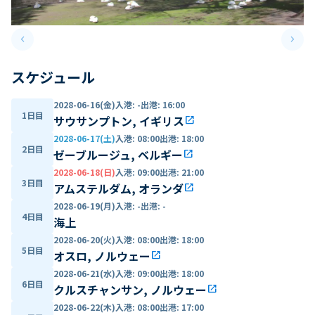
keyboard_arrow_left
keyboard_arrow_right
Previous slide
Next 
スケジュール
2028-06-16(金)
入港
:
-
出港
:
16:00
1日目
サウサンプトン, イギリス
open_in_new
2028-06-17(土)
入港
:
08:00
出港
:
18:00
2日目
ゼーブルージュ, ベルギー
open_in_new
2028-06-18(日)
入港
:
09:00
出港
:
21:00
3日目
アムステルダム, オランダ
open_in_new
2028-06-19(月)
入港
:
-
出港
:
-
4日目
海上
2028-06-20(火)
入港
:
08:00
出港
:
18:00
5日目
オスロ, ノルウェー
open_in_new
2028-06-21(水)
入港
:
09:00
出港
:
18:00
6日目
クルスチャンサン, ノルウェー
open_in_new
2028-06-22(木)
入港
:
08:00
出港
:
17:00