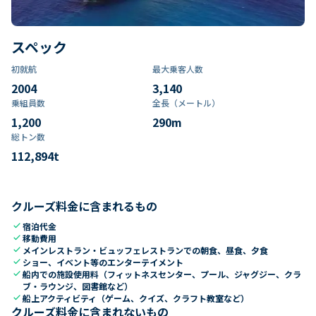
スペック
初就航
最大乗客人数
2004
3,140
乗組員数​
全長（メートル）
1,200
290
m
総トン数​
112,894
t
クルーズ料金に含まれるもの
check
宿泊代金
check
移動費用
check
メインレストラン・ビュッフェレストランでの朝食、昼食、夕食
check
ショー、イベント等のエンターテイメント
check
船内での施設使用料（フィットネスセンター、プール、ジャグジー、クラ
ブ・ラウンジ、図書館など）
check
船上アクティビティ（ゲーム、クイズ、クラフト教室など）
クルーズ料金に含まれないもの