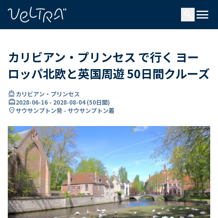
で
menu
search
い
ま
..
カリビアン・プリンセス で行く ヨー
ロッパ北欧と英国周遊 50日間クルーズ
directions_boat
カリビアン・プリンセス
card_travel
2028-06-16
-
2028-08-04
(
50日間
)
location_on
サウサンプトン発 - サウサンプトン着