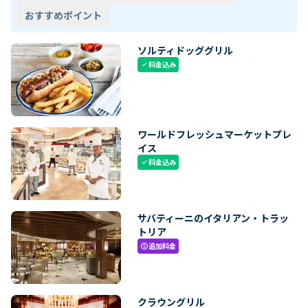
おすすめポイント
ソルティドッググリル
料金込み
check
ワールドフレッシュマーケットプレ
イス
料金込み
check
サバティーニのイタリアン・トラッ
トリア
追加料金
paid
クラウングリル