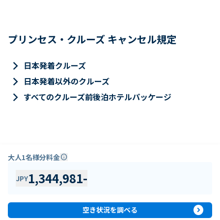
プリンセス・クルーズ キャンセル規定
keyboard_arrow_right
日本発着クルーズ
keyboard_arrow_right
日本発着以外のクルーズ
keyboard_arrow_right
すべてのクルーズ前後泊ホテルパッケージ
大人1名様分料金
info
1,344,981
-
JPY
expand_circle_right
空き状況を調べる