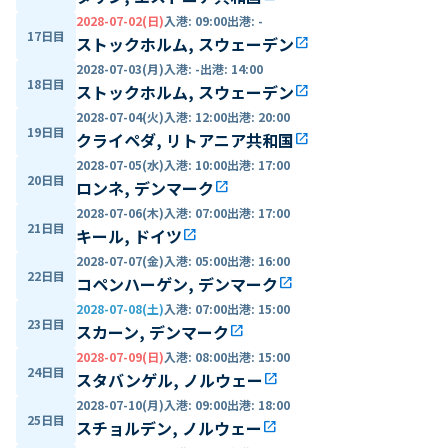
2028-07-02(日)
入港
:
09:00
出港
:
-
17日目
ストックホルム, スウェーデン
open_in_new
2028-07-03(月)
入港
:
-
出港
:
14:00
18日目
ストックホルム, スウェーデン
open_in_new
2028-07-04(火)
入港
:
12:00
出港
:
20:00
19日目
クライペダ, リトアニア共和国
open_in_new
2028-07-05(水)
入港
:
10:00
出港
:
17:00
20日目
ロンネ, デンマーク
open_in_new
2028-07-06(木)
入港
:
07:00
出港
:
17:00
21日目
キール, ドイツ
open_in_new
2028-07-07(金)
入港
:
05:00
出港
:
16:00
22日目
コペンハーゲン, デンマーク
open_in_new
2028-07-08(土)
入港
:
07:00
出港
:
15:00
23日目
スカーン, デンマーク
open_in_new
2028-07-09(日)
入港
:
08:00
出港
:
15:00
24日目
スタバンゲル, ノルウェー
open_in_new
2028-07-10(月)
入港
:
09:00
出港
:
18:00
25日目
スチョルデン, ノルウェー
open_in_new