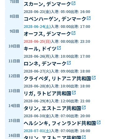
7日目
スカーン, デンマーク
open_in_new
2028-06-23(金)
入港
:
05:00
出港
:
16:00
8日目
コペンハーゲン, デンマーク
open_in_new
2028-06-24(土)
入港
:
08:00
出港
:
17:00
9日目
オーフス, デンマーク
open_in_new
2028-06-25(日)
入港
:
08:00
出港
:
23:30
10日目
キール, ドイツ
open_in_new
2028-06-26(月)
入港
:
10:00
出港
:
17:00
11日目
ロンネ, デンマーク
open_in_new
2028-06-27(火)
入港
:
09:00
出港
:
18:00
12日目
クライペダ, リトアニア共和国
open_in_new
2028-06-28(水)
入港
:
10:00
出港
:
18:00
13日目
リガ, ラトビア共和国
open_in_new
2028-06-29(木)
入港
:
12:00
出港
:
21:00
14日目
タリン, エストニア共和国
open_in_new
2028-06-30(金)
入港
:
07:00
出港
:
20:00
15日目
ヘルシンキ, フィンランド共和国
open_in_new
2028-07-01(土)
入港
:
07:00
出港
:
16:00
16日目
タリン, エストニア共和国
open_in_new