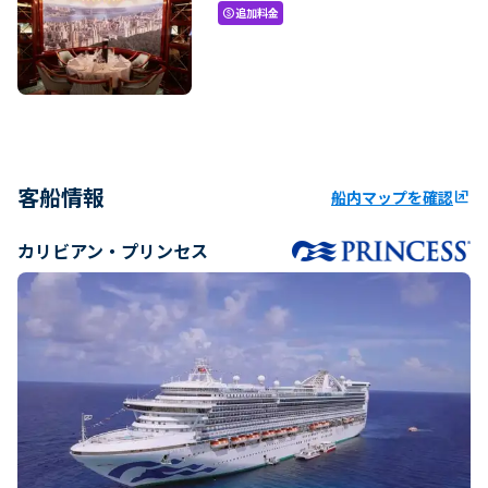
追加料金
paid
客船情報
船内マップを確認
ungroup
カリビアン・プリンセス