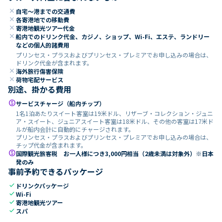
close
自宅～港までの交通費
close
各寄港地での移動費
close
寄港地観光ツアー代金
close
船内でのドリンク代金、カジノ、ショップ、Wi-Fi、エステ、ランドリー
などの個人的諸費用
プリンセス・プラスおよびプリンセス・プレミアでお申し込みの場合は、
ドリンク代金が含まれます。
close
海外旅行傷害保険
close
荷物宅配サービス
別途、掛かる費用
paid
サービスチャージ（船内チップ）
1名1泊あたりスイート客室は19米ドル、リザーブ・コレクション・ジュニ
ア・スイート、ジュニアスイート客室は18米ドル、その他の客室は17米ド
ルが船内会計に自動的にチャージされます。
プリンセス・プラスおよびプリンセス・プレミアでお申し込みの場合は、
チップ代金が含まれます。
paid
国際観光旅客税 お一人様につき3,000円相当（2歳未満は対象外）※日本
発のみ
事前予約できるパッケージ
check
ドリンクパッケージ
check
Wi-Fi
check
寄港地観光ツアー
check
スパ