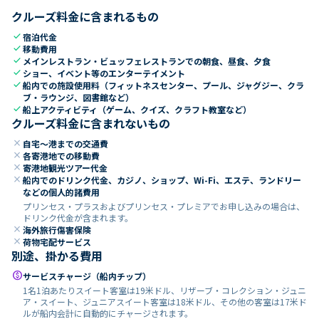
クルーズ料金に含まれるもの
check
宿泊代金
check
移動費用
check
メインレストラン・ビュッフェレストランでの朝食、昼食、夕食
check
ショー、イベント等のエンターテイメント
check
船内での施設使用料（フィットネスセンター、プール、ジャグジー、クラ
ブ・ラウンジ、図書館など）
check
船上アクティビティ（ゲーム、クイズ、クラフト教室など）
クルーズ料金に含まれないもの
close
自宅～港までの交通費
close
各寄港地での移動費
close
寄港地観光ツアー代金
close
船内でのドリンク代金、カジノ、ショップ、Wi-Fi、エステ、ランドリー
などの個人的諸費用
プリンセス・プラスおよびプリンセス・プレミアでお申し込みの場合は、
ドリンク代金が含まれます。
close
海外旅行傷害保険
close
荷物宅配サービス
別途、掛かる費用
paid
サービスチャージ（船内チップ）
1名1泊あたりスイート客室は19米ドル、リザーブ・コレクション・ジュニ
ア・スイート、ジュニアスイート客室は18米ドル、その他の客室は17米ド
ルが船内会計に自動的にチャージされます。