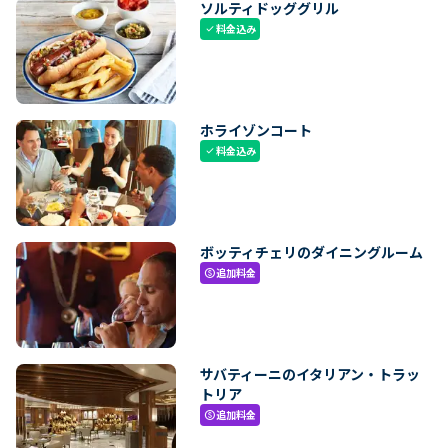
ソルティドッググリル
料金込み
check
ホライゾンコート
料金込み
check
ボッティチェリのダイニングルーム
追加料金
paid
サバティーニのイタリアン・トラッ
トリア
追加料金
paid