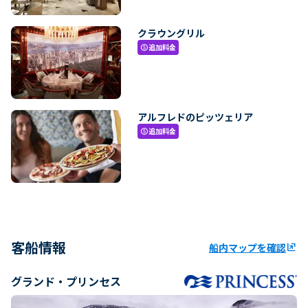
クラウングリル
追加料金
paid
アルフレドのピッツェリア
追加料金
paid
客船情報
船内マップを確認
ungroup
グランド・プリンセス