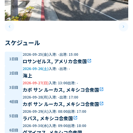
keyboard_arrow_left
keyboard_arrow_right
Previous slide
Next 
スケジュール
2026-09-25(金)
入港
:
-
出港
:
15:00
1日目
ロサンゼルス, アメリカ合衆国
open_in_new
2026-09-26(土)
入港
:
-
出港
:
-
2日目
海上
2026-09-27(日)
入港
:
13:00
出港
:
-
3日目
カボ サン ルーカス, メキシコ合衆国
open_in_new
2026-09-28(月)
入港
:
-
出港
:
17:00
4日目
カボ サン ルーカス, メキシコ合衆国
open_in_new
2026-09-29(火)
入港
:
08:00
出港
:
17:00
5日目
ラパス, メキシコ合衆国
open_in_new
2026-09-30(水)
入港
:
09:00
出港
:
18:00
6日目
グアイマス, メキシコ合衆国