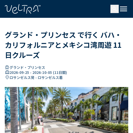
で
menu
search
い
ま
..
グランド・プリンセス で行く バハ・
カリフォルニアとメキシコ湾周遊 11
日クルーズ
directions_boat
グランド・プリンセス
card_travel
2026-09-25
-
2026-10-05
(
11日間
)
location_on
ロサンゼルス発 - ロサンゼルス着