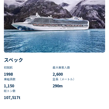
スペック
初就航
最大乗客人数
1998
2,600
乗組員数​
全長（メートル）
1,150
290
m
総トン数​
107,517
t