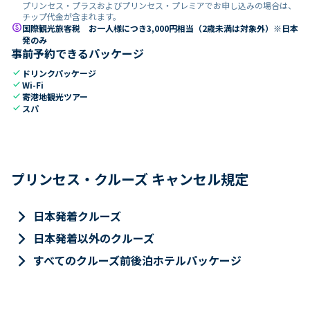
プリンセス・プラスおよびプリンセス・プレミアでお申し込みの場合は、
チップ代金が含まれます。
paid
国際観光旅客税 お一人様につき3,000円相当（2歳未満は対象外）※日本
発のみ
事前予約できるパッケージ
check
ドリンクパッケージ
check
Wi-Fi
check
寄港地観光ツアー
check
スパ
プリンセス・クルーズ キャンセル規定
keyboard_arrow_right
日本発着クルーズ
keyboard_arrow_right
日本発着以外のクルーズ
keyboard_arrow_right
すべてのクルーズ前後泊ホテルパッケージ