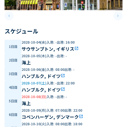
keyboard_arrow_left
keyboard_arrow_right
Previous slide
Next 
スケジュール
2028-10-04(水)
入港
:
-
出港
:
16:00
1日目
サウサンプトン, イギリス
open_in_new
2028-10-05(木)
入港
:
-
出港
:
-
2日目
海上
2028-10-06(金)
入港
:
08:00
出港
:
-
3日目
ハンブルク, ドイツ
open_in_new
2028-10-07(土)
入港
:
-
出港
:
22:00
4日目
ハンブルク, ドイツ
open_in_new
2028-10-08(日)
入港
:
-
出港
:
-
5日目
海上
2028-10-09(月)
入港
:
07:00
出港
:
22:00
6日目
コペンハーゲン, デンマーク
open_in_new
2028-10-10(火)
入港
:
08:00
出港
:
18:00