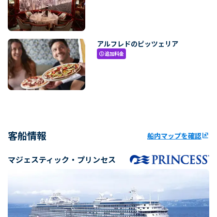
アルフレドのピッツェリア
追加料金
paid
客船情報
船内マップを確認
ungroup
マジェスティック・プリンセス