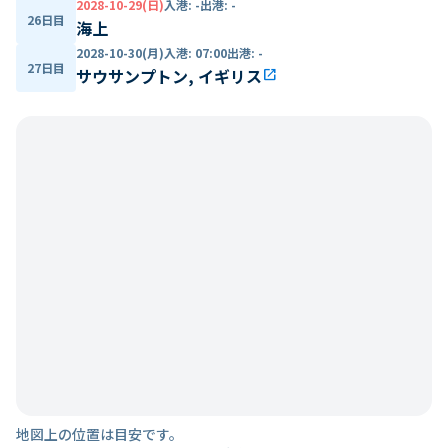
2028-10-29(日)
入港
:
-
出港
:
-
26日目
海上
2028-10-30(月)
入港
:
07:00
出港
:
-
27日目
サウサンプトン, イギリス
open_in_new
地図上の位置は目安です。