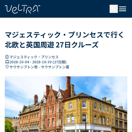
で
menu
search
い
ま
..
マジェスティック・プリンセスで行く
北欧と英国周遊 27日クルーズ
directions_boat
マジェスティック・プリンセス
card_travel
2028-10-04
-
2028-10-30
(
27日間
)
location_on
サウサンプトン発 - サウサンプトン着