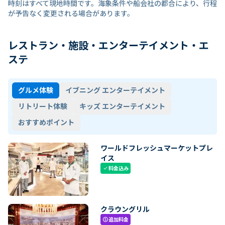
時刻はすべて現地時間です。海象条件や船会社の都合により、行程
が予告なく変更される場合があります。
レストラン・施設・エンターテイメント・エ
ステ
グルメ体験
イブニング エンターテイメント
リトリート体験
キッズ エンターテイメント
おすすめポイント
ワールドフレッシュマーケットプレ
イス
料金込み
check
クラウングリル
追加料金
paid