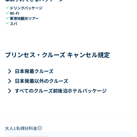
check
ドリンクパッケージ
check
Wi-Fi
check
寄港地観光ツアー
check
スパ
プリンセス・クルーズ キャンセル規定
keyboard_arrow_right
日本発着クルーズ
keyboard_arrow_right
日本発着以外のクルーズ
keyboard_arrow_right
すべてのクルーズ前後泊ホテルパッケージ
大人1名様分料金
info