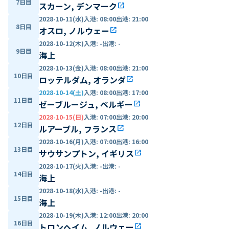
7日目
スカーン, デンマーク
open_in_new
2028-10-11(水)
入港
:
08:00
出港
:
21:00
8日目
オスロ, ノルウェー
open_in_new
2028-10-12(木)
入港
:
-
出港
:
-
9日目
海上
2028-10-13(金)
入港
:
08:00
出港
:
21:00
10日目
ロッテルダム, オランダ
open_in_new
2028-10-14(土)
入港
:
08:00
出港
:
17:00
11日目
ゼーブルージュ, ベルギー
open_in_new
2028-10-15(日)
入港
:
07:00
出港
:
20:00
12日目
ルアーブル, フランス
open_in_new
2028-10-16(月)
入港
:
07:00
出港
:
16:00
13日目
サウサンプトン, イギリス
open_in_new
2028-10-17(火)
入港
:
-
出港
:
-
14日目
海上
2028-10-18(水)
入港
:
-
出港
:
-
15日目
海上
2028-10-19(木)
入港
:
12:00
出港
:
20:00
16日目
トロンヘイム, ノルウェー
open_in_new