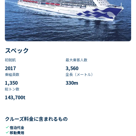
スペック
初就航
最大乗客人数
2017
3,560
乗組員数​
全長（メートル）
1,350
330
m
総トン数​
143,700
t
クルーズ料金に含まれるもの
check
宿泊代金
check
移動費用