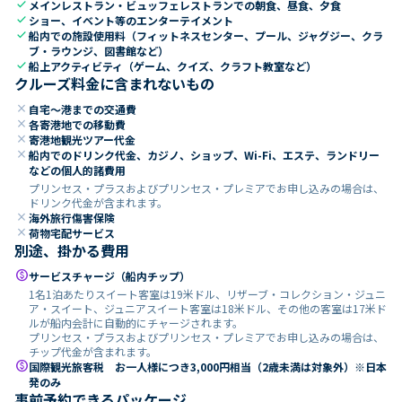
check
メインレストラン・ビュッフェレストランでの朝食、昼食、夕食
check
ショー、イベント等のエンターテイメント
check
船内での施設使用料（フィットネスセンター、プール、ジャグジー、クラ
ブ・ラウンジ、図書館など）
check
船上アクティビティ（ゲーム、クイズ、クラフト教室など）
クルーズ料金に含まれないもの
close
自宅～港までの交通費
close
各寄港地での移動費
close
寄港地観光ツアー代金
close
船内でのドリンク代金、カジノ、ショップ、Wi-Fi、エステ、ランドリー
などの個人的諸費用
プリンセス・プラスおよびプリンセス・プレミアでお申し込みの場合は、
ドリンク代金が含まれます。
close
海外旅行傷害保険
close
荷物宅配サービス
別途、掛かる費用
paid
サービスチャージ（船内チップ）
1名1泊あたりスイート客室は19米ドル、リザーブ・コレクション・ジュニ
ア・スイート、ジュニアスイート客室は18米ドル、その他の客室は17米ド
ルが船内会計に自動的にチャージされます。
プリンセス・プラスおよびプリンセス・プレミアでお申し込みの場合は、
チップ代金が含まれます。
paid
国際観光旅客税 お一人様につき3,000円相当（2歳未満は対象外）※日本
発のみ
事前予約できるパッケージ