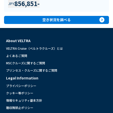
856,851
-
JPY
expand_circle_right
空き状況を調べる
About VELTRA
VELTRA Cruise（ベルトラクルーズ）とは
よくあるご質問
MSCクルーズに関するご質問
プリンセス・クルーズに関するご質問
Legal Information
プライバシーポリシー
クッキー等ポリシー
情報セキュリティ基本方針
贈収賄禁止ポリシー