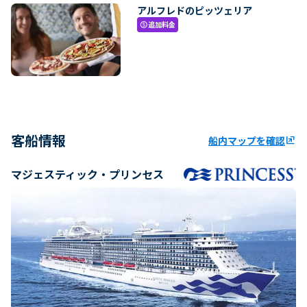
アルフレドのピッツェリア
追加料金
paid
客船情報
船内マップを確認
ungroup
マジェスティック・プリンセス