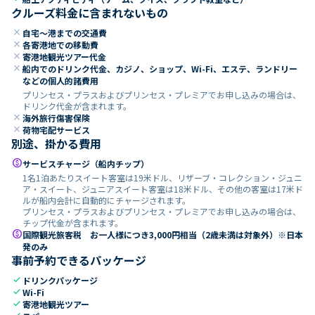
クルーズ料金に含まれないもの
close
自宅～港までの交通費
close
各寄港地での移動費
close
寄港地観光ツアー代金
close
船内でのドリンク代金、カジノ、ショップ、Wi-Fi、エステ、ランドリー
などの個人的諸費用
プリンセス・プラスおよびプリンセス・プレミアでお申し込みの場合は、
ドリンク代金が含まれます。
close
海外旅行傷害保険
close
荷物宅配サービス
別途、掛かる費用
paid
サービスチャージ（船内チップ）
1名1泊あたりスイート客室は19米ドル、リザーブ・コレクション・ジュニ
ア・スイート、ジュニアスイート客室は18米ドル、その他の客室は17米ド
ルが船内会計に自動的にチャージされます。
プリンセス・プラスおよびプリンセス・プレミアでお申し込みの場合は、
チップ代金が含まれます。
paid
国際観光旅客税 お一人様につき3,000円相当（2歳未満は対象外）※日本
発のみ
事前予約できるパッケージ
check
ドリンクパッケージ
check
Wi-Fi
check
寄港地観光ツアー