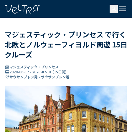
で
menu
search
い
ま
..
マジェスティック・プリンセス で行く
北欧とノルウェーフィヨルド周遊 15日
クルーズ
directions_boat
マジェスティック・プリンセス
card_travel
2028-06-17
-
2028-07-01
(
15日間
)
location_on
サウサンプトン発 - サウサンプトン着