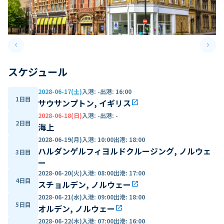
keyboard_arrow_left
keyboard_arrow_right
Previous slide
Next 
スケジュール
2028-06-17(土)
入港
:
-
出港
:
16:00
1日目
サウサンプトン, イギリス
open_in_new
2028-06-18(日)
入港
:
-
出港
:
-
2日目
海上
2028-06-19(月)
入港
:
10:00
出港
:
18:00
ハルダンゲルフィヨルドクルージング, ノルウェ
3日目
ー
2028-06-20(火)
入港
:
08:00
出港
:
17:00
4日目
スチョルデン, ノルウェー
open_in_new
2028-06-21(水)
入港
:
09:00
出港
:
18:00
5日目
オルデン, ノルウェー
open_in_new
2028-06-22(木)
入港
:
07:00
出港
:
16:00