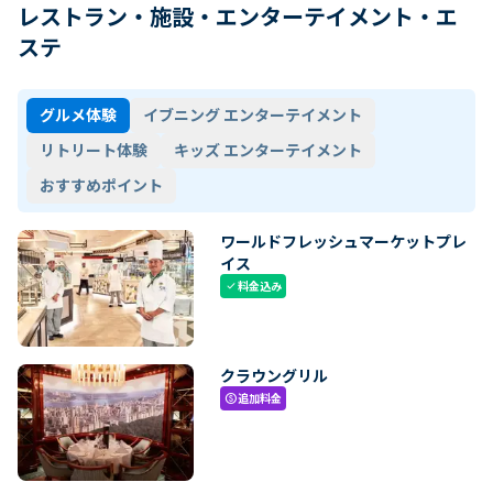
レストラン・施設・エンターテイメント・エ
ステ
グルメ体験
イブニング エンターテイメント
リトリート体験
キッズ エンターテイメント
おすすめポイント
ワールドフレッシュマーケットプレ
イス
料金込み
check
クラウングリル
追加料金
paid