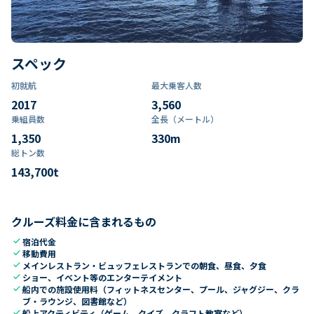
スペック
初就航
最大乗客人数
2017
3,560
乗組員数​
全長（メートル）
1,350
330
m
総トン数​
143,700
t
クルーズ料金に含まれるもの
check
宿泊代金
check
移動費用
check
メインレストラン・ビュッフェレストランでの朝食、昼食、夕食
check
ショー、イベント等のエンターテイメント
check
船内での施設使用料（フィットネスセンター、プール、ジャグジー、クラ
ブ・ラウンジ、図書館など）
check
船上アクティビティ（ゲーム、クイズ、クラフト教室など）