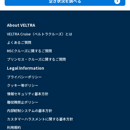
expand_circle_right
空き状況を調べる
About VELTRA
VELTRA Cruise（ベルトラクルーズ）とは
よくあるご質問
MSCクルーズに関するご質問
プリンセス・クルーズに関するご質問
Legal Information
プライバシーポリシー
クッキー等ポリシー
情報セキュリティ基本方針
贈収賄禁止ポリシー
内部統制システムの基本方針
カスタマーハラスメントに関する基本方針
利用規約