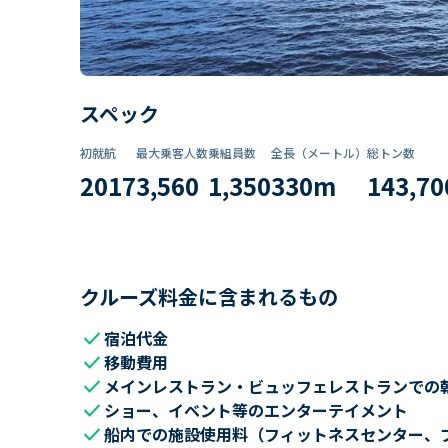
スペック
初就航
最大乗客人数
乗組員数​
全長（メートル）
総トン数​
2017
3,560
1,350
330
m
143,70
クルーズ料金に含まれるもの
check
宿泊代金
check
移動費用
check
メインレストラン・ビュッフェレストランでの
check
ショー、イベント等のエンターテイメント
check
船内での施設使用料（フィットネスセンター、