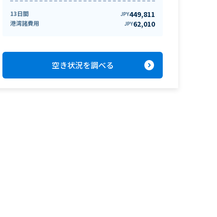
13日間
449,811
JPY
港湾諸費用
62,010
JPY
expand_circle_right
空き状況を調べる