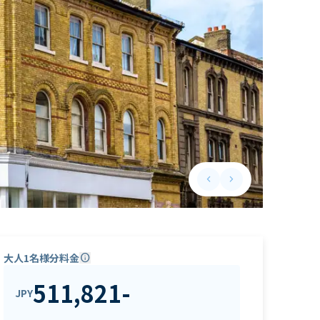
keyboard_arrow_left
keyboard_arrow_right
Previous slide
Next slide
大人1名様分料金
info
511,821
-
JPY