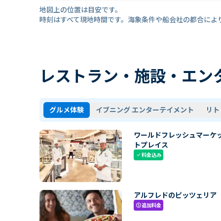
地図上の位置は目安です。
時刻はすべて現地時間です。海象条件や船会社の都合によ
レストラン・施設・エン
グルメ体験
イブニング エンターテイメント
リト
ワールドフレッシュマーケ
トプレイス
料金込み
check
アルフレドのピッツェリア
追加料金
paid