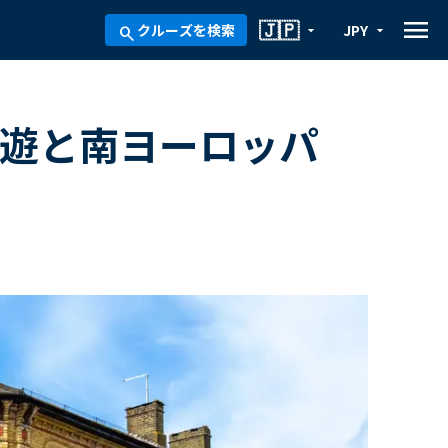
menu
🇯🇵
クルーズを検索
JPY
arrow_drop_down
arrow_drop_down
search
周遊と南ヨーロッパ