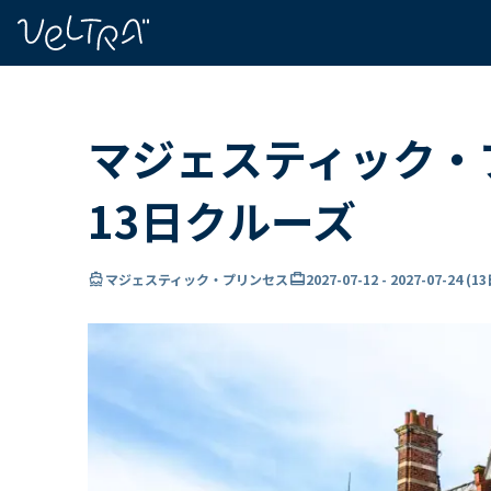
で
い
ま
..
マジェスティック・
13日クルーズ
directions_boat
card_travel
マジェスティック・プリンセス
2027-07-12
-
2027-07-24
(
1