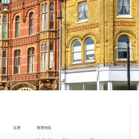
出港
寄港地名