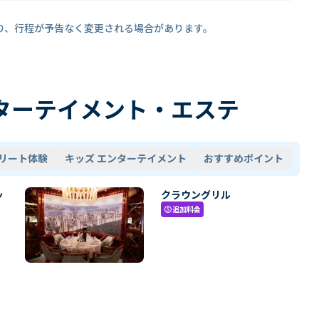
り、行程が予告なく変更される場合があります。
ターテイメント・エステ
リート体験
キッズ エンターテイメント
おすすめポイント
ッ
クラウングリル
追加料金
paid