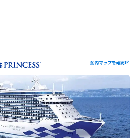
船内マップを確認
ungroup