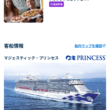
追加料金
paid
客船情報
船内マップを確認
ungroup
マジェスティック・プリンセス