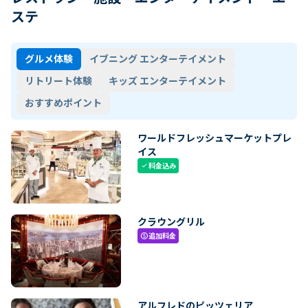
ステ
グルメ体験
イブニング エンターテイメント
リトリート体験
キッズ エンターテイメント
おすすめポイント
ワールドフレッシュマーケットプレ
イス
料金込み
check
クラウングリル
追加料金
paid
アルフレドのピッツェリア