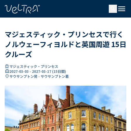
で
menu
search
い
ま
..
マジェスティック・プリンセスで行く
ノルウェーフィヨルドと英国周遊 15日
クルーズ
directions_boat
マジェスティック・プリンセス
card_travel
2027-03-03
-
2027-03-17
(
15日間
)
location_on
サウサンプトン発 - サウサンプトン着