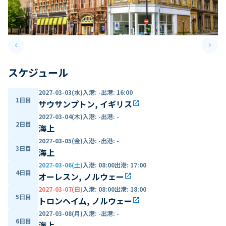
keyboard_arrow_left
keyboard_arrow_right
Previous slide
Next 
スケジュール
2027-03-03(水)
入港
:
-
出港
:
16:00
1日目
サウサンプトン, イギリス
open_in_new
2027-03-04(木)
入港
:
-
出港
:
-
2日目
海上
2027-03-05(金)
入港
:
-
出港
:
-
3日目
海上
2027-03-06(土)
入港
:
08:00
出港
:
17:00
4日目
オーレスン, ノルウェー
open_in_new
2027-03-07(日)
入港
:
08:00
出港
:
18:00
5日目
トロンヘイム, ノルウェー
open_in_new
2027-03-08(月)
入港
:
-
出港
:
-
6日目
海上