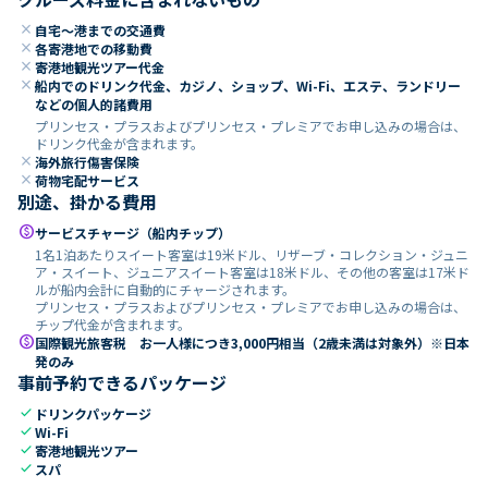
close
自宅～港までの交通費
close
各寄港地での移動費
close
寄港地観光ツアー代金
close
船内でのドリンク代金、カジノ、ショップ、Wi-Fi、エステ、ランドリー
などの個人的諸費用
プリンセス・プラスおよびプリンセス・プレミアでお申し込みの場合は、
ドリンク代金が含まれます。
close
海外旅行傷害保険
close
荷物宅配サービス
別途、掛かる費用
paid
サービスチャージ（船内チップ）
1名1泊あたりスイート客室は19米ドル、リザーブ・コレクション・ジュニ
ア・スイート、ジュニアスイート客室は18米ドル、その他の客室は17米ド
ルが船内会計に自動的にチャージされます。
プリンセス・プラスおよびプリンセス・プレミアでお申し込みの場合は、
チップ代金が含まれます。
paid
国際観光旅客税 お一人様につき3,000円相当（2歳未満は対象外）※日本
発のみ
事前予約できるパッケージ
check
ドリンクパッケージ
check
Wi-Fi
check
寄港地観光ツアー
check
スパ