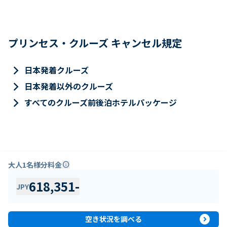
プリンセス・クルーズ キャンセル規定
keyboard_arrow_right
日本発着クルーズ
keyboard_arrow_right
日本発着以外のクルーズ
keyboard_arrow_right
すべてのクルーズ前後泊ホテルパッケージ
大人1名様分料金
info
618,351
-
JPY
expand_circle_right
空き状況を調べる