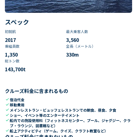
スペック
初就航
最大乗客人数
2017
3,560
乗組員数​
全長（メートル）
1,350
330
m
総トン数​
143,700
t
クルーズ料金に含まれるもの
check
宿泊代金
check
移動費用
check
メインレストラン・ビュッフェレストランでの朝食、昼食、夕食
check
ショー、イベント等のエンターテイメント
check
船内での施設使用料（フィットネスセンター、プール、ジャグジー、クラ
ブ・ラウンジ、図書館など）
check
船上アクティビティ（ゲーム、クイズ、クラフト教室など）
クルーズ料金に含まれないもの