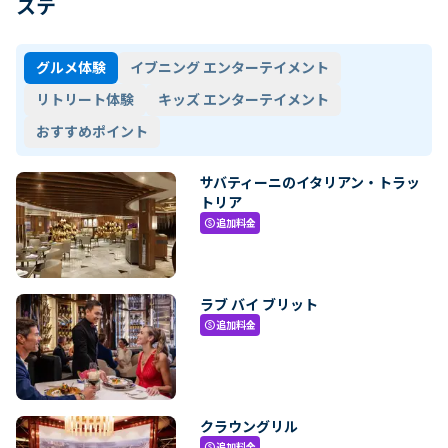
ステ
グルメ体験
イブニング エンターテイメント
リトリート体験
キッズ エンターテイメント
おすすめポイント
サバティーニのイタリアン・トラッ
トリア
追加料金
paid
ラブ バイ ブリット
追加料金
paid
クラウングリル
追加料金
paid