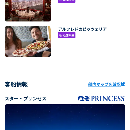
アルフレドのピッツェリア
追加料金
paid
客船情報
船内マップを確認
ungroup
スター・プリンセス