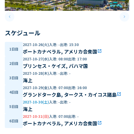
keyboard_arrow_left
keyboard_arrow_right
Previous slide
Next 
スケジュール
2027-10-26(火)
入港
:
-
出港
:
15:30
1日目
ポートカナベラル, アメリカ合衆国
open_in_new
2027-10-27(水)
入港
:
08:00
出港
:
17:00
2日目
プリンセス・ケイズ, バハマ国
2027-10-28(木)
入港
:
-
出港
:
-
3日目
海上
2027-10-29(金)
入港
:
07:00
出港
:
16:00
4日目
グランドターク島, タークス・カイコス諸島
open_in_new
2027-10-30(土)
入港
:
-
出港
:
-
5日目
海上
2027-10-31(日)
入港
:
07:00
出港
:
-
6日目
ポートカナベラル, アメリカ合衆国
open_in_new