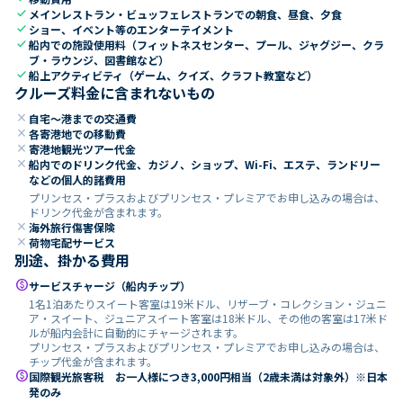
check
メインレストラン・ビュッフェレストランでの朝食、昼食、夕食
check
ショー、イベント等のエンターテイメント
check
船内での施設使用料（フィットネスセンター、プール、ジャグジー、クラ
ブ・ラウンジ、図書館など）
check
船上アクティビティ（ゲーム、クイズ、クラフト教室など）
クルーズ料金に含まれないもの
close
自宅～港までの交通費
close
各寄港地での移動費
close
寄港地観光ツアー代金
close
船内でのドリンク代金、カジノ、ショップ、Wi-Fi、エステ、ランドリー
などの個人的諸費用
プリンセス・プラスおよびプリンセス・プレミアでお申し込みの場合は、
ドリンク代金が含まれます。
close
海外旅行傷害保険
close
荷物宅配サービス
別途、掛かる費用
paid
サービスチャージ（船内チップ）
1名1泊あたりスイート客室は19米ドル、リザーブ・コレクション・ジュニ
ア・スイート、ジュニアスイート客室は18米ドル、その他の客室は17米ド
ルが船内会計に自動的にチャージされます。
プリンセス・プラスおよびプリンセス・プレミアでお申し込みの場合は、
チップ代金が含まれます。
paid
国際観光旅客税 お一人様につき3,000円相当（2歳未満は対象外）※日本
発のみ