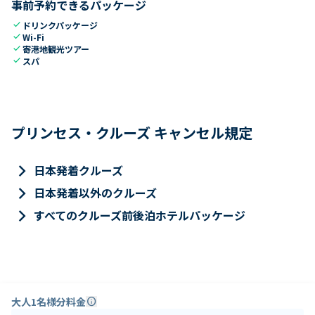
事前予約できるパッケージ
check
ドリンクパッケージ
check
Wi-Fi
check
寄港地観光ツアー
check
スパ
プリンセス・クルーズ キャンセル規定
keyboard_arrow_right
日本発着クルーズ
keyboard_arrow_right
日本発着以外のクルーズ
keyboard_arrow_right
すべてのクルーズ前後泊ホテルパッケージ
大人1名様分料金
info