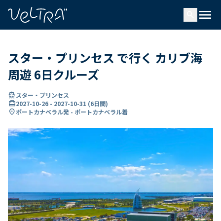
で
menu
search
い
ま
..
スター・プリンセス で行く カリブ海
周遊 6日クルーズ
directions_boat
スター・プリンセス
card_travel
2027-10-26
-
2027-10-31
(
6日間
)
location_on
ポートカナベラル発 - ポートカナベラル着