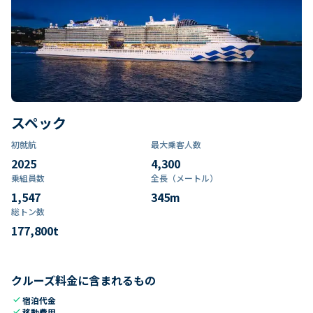
スペック
初就航
最大乗客人数
2025
4,300
乗組員数​
全長（メートル）
1,547
345
m
総トン数​
177,800
t
クルーズ料金に含まれるもの
check
宿泊代金
check
移動費用