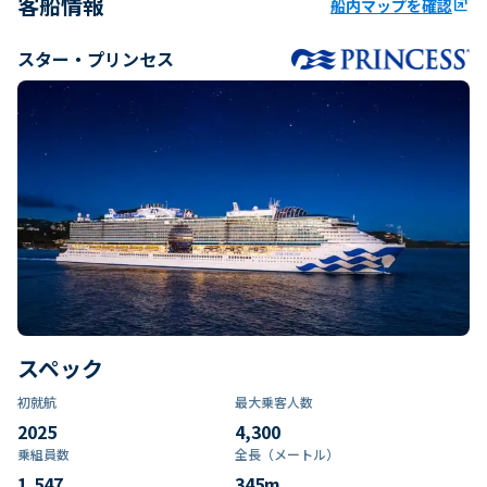
客船情報
船内マップを確認
ungroup
スター・プリンセス
スペック
初就航
最大乗客人数
2025
4,300
乗組員数​
全長（メートル）
1,547
345
m