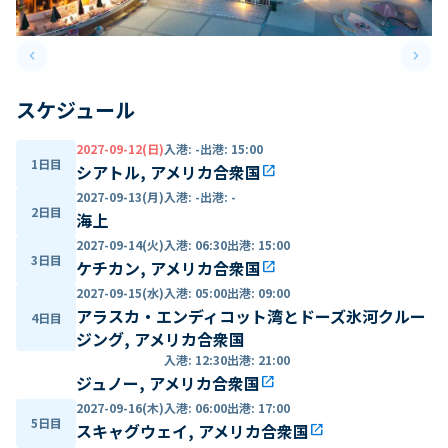
keyboard_arrow_left
keyboard_arrow_right
Previous slide
Next 
スケジュール
2027-09-12(日)
入港
:
-
出港
:
15:00
1日目
シアトル, アメリカ合衆国
open_in_new
2027-09-13(月)
入港
:
-
出港
:
-
2日目
海上
2027-09-14(火)
入港
:
06:30
出港
:
15:00
3日目
ケチカン, アメリカ合衆国
open_in_new
2027-09-15(水)
入港
:
05:00
出港
:
09:00
アラスカ・エンディコット湾とドーズ氷河クルー
4日目
ジング, アメリカ合衆国
入港
:
12:30
出港
:
21:00
ジュノー, アメリカ合衆国
open_in_new
2027-09-16(木)
入港
:
06:00
出港
:
17:00
5日目
スキャグウェイ, アメリカ合衆国
open_in_new