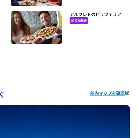
アルフレドのピッツェリア
追加料金
paid
船内マップを確認
ungroup