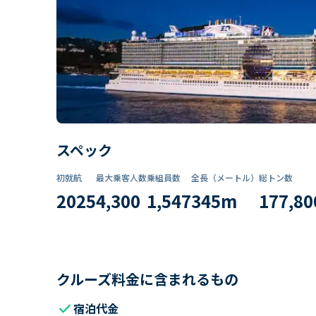
スペック
初就航
最大乗客人数
乗組員数​
全長（メートル）
総トン数​
2025
4,300
1,547
345
m
177,80
クルーズ料金に含まれるもの
check
宿泊代金