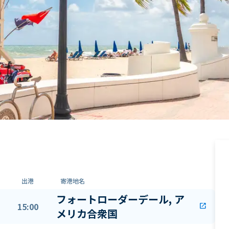
出港
寄港地名
フォートローダーデール, ア
15:00
open_in_new
メリカ合衆国