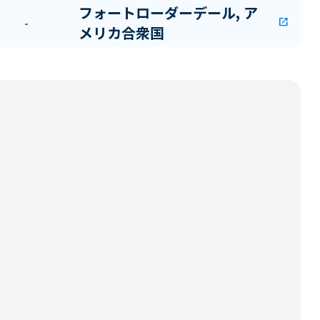
フォートローダーデール, ア
-
open_in_new
メリカ合衆国