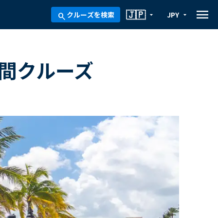
menu
🇯🇵
クルーズを検索
JPY
arrow_drop_down
arrow_drop_down
search
日間クルーズ