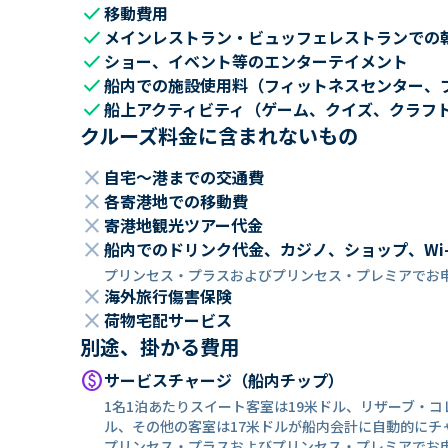
check
移動費用
check
メインレストラン・ビュッフェレストランでの
check
ショー、イベント等のエンターテイメント
check
船内での施設使用料（フィットネスセンター、
check
船上アクティビティ（ゲーム、クイズ、クラフ
クルーズ料金に含まれないもの
close
自宅～港までの交通費
close
各寄港地での移動費
close
寄港地観光ツアー代金
close
船内でのドリンク代金、カジノ、ショップ、Wi
プリンセス・プラスおよびプリンセス・プレミアでお
close
海外旅行傷害保険
close
荷物宅配サービス
別途、掛かる費用
paid
サービスチャージ（船内チップ）
1名1泊あたりスイート客室は19米ドル、リザーブ・
ル、その他の客室は17米ドルが船内会計に自動的にチ
プリンセス・プラスおよびプリンセス・プレミアでお