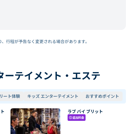
り、行程が予告なく変更される場合があります。
ターテイメント・エステ
リート体験
キッズ エンターテイメント
おすすめポイント
・ト
ラブ バイ ブリット
追加料金
paid