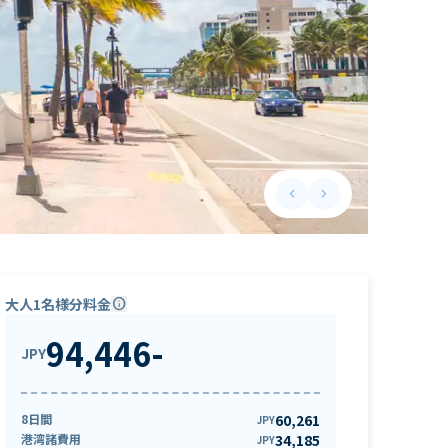
keyboard_arrow_left
keyboard_arrow_right
Previous slide
Next slide
大人1名様分料金
info
94,446
-
JPY
8日間
60,261
JPY
港湾諸費用
34,185
JPY