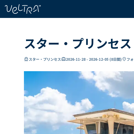
で
い
ま
..
スター・プリンセス 
directions_boat
card_travel
location_on
スター・プリンセス
2026-11-28
-
2026-12-05
(
8日間
)
フォ