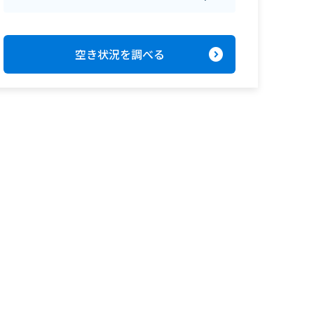
expand_circle_right
空き状況を調べる