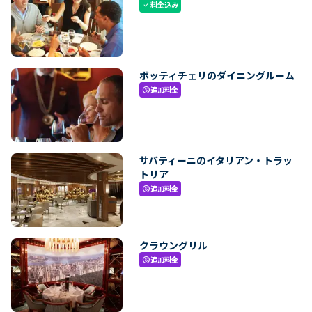
料金込み
check
ボッティチェリのダイニングルーム
追加料金
paid
サバティーニのイタリアン・トラッ
トリア
追加料金
paid
クラウングリル
追加料金
paid