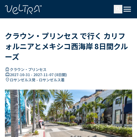
で
menu
search
い
ま
..
クラウン・プリンセス で行く カリフ
ォルニアとメキシコ西海岸 8日間クル
ーズ
directions_boat
クラウン・プリンセス
card_travel
2027-10-31
-
2027-11-07
(
8日間
)
location_on
ロサンゼルス発 - ロサンゼルス着