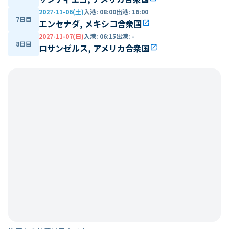
2027-11-06(土)
入港
:
08:00
出港
:
16:00
7日目
エンセナダ, メキシコ合衆国
open_in_new
2027-11-07(日)
入港
:
06:15
出港
:
-
8日目
ロサンゼルス, アメリカ合衆国
open_in_new