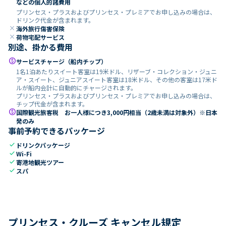
などの個人的諸費用
プリンセス・プラスおよびプリンセス・プレミアでお申し込みの場合は、
ドリンク代金が含まれます。
close
海外旅行傷害保険
close
荷物宅配サービス
別途、掛かる費用
paid
サービスチャージ（船内チップ）
1名1泊あたりスイート客室は19米ドル、リザーブ・コレクション・ジュニ
ア・スイート、ジュニアスイート客室は18米ドル、その他の客室は17米ド
ルが船内会計に自動的にチャージされます。
プリンセス・プラスおよびプリンセス・プレミアでお申し込みの場合は、
チップ代金が含まれます。
paid
国際観光旅客税 お一人様につき3,000円相当（2歳未満は対象外）※日本
発のみ
事前予約できるパッケージ
check
ドリンクパッケージ
check
Wi-Fi
check
寄港地観光ツアー
check
スパ
プリンセス・クルーズ キャンセル規定