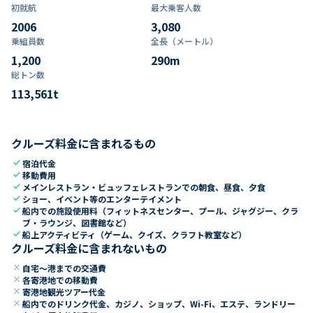
初就航
最大乗客人数
2006
3,080
乗組員数​
全長（メートル）
1,200
290
m
総トン数​
113,561
t
クルーズ料金に含まれるもの
check
宿泊代金
check
移動費用
check
メインレストラン・ビュッフェレストランでの朝食、昼食、夕食
check
ショー、イベント等のエンターテイメント
check
船内での施設使用料（フィットネスセンター、プール、ジャグジー、クラ
ブ・ラウンジ、図書館など）
check
船上アクティビティ（ゲーム、クイズ、クラフト教室など）
クルーズ料金に含まれないもの
close
自宅～港までの交通費
close
各寄港地での移動費
close
寄港地観光ツアー代金
close
船内でのドリンク代金、カジノ、ショップ、Wi-Fi、エステ、ランドリー