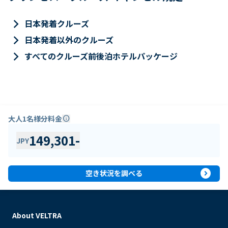
keyboard_arrow_right
日本発着クルーズ
keyboard_arrow_right
日本発着以外のクルーズ
keyboard_arrow_right
すべてのクルーズ前後泊ホテルパッケージ
大人1名様分料金
info
149,301
-
JPY
expand_circle_right
空き状況を調べる
About VELTRA