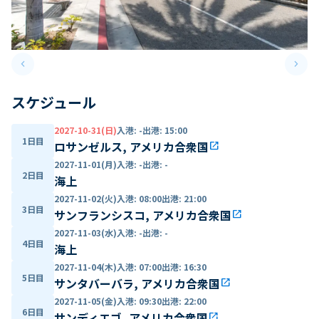
keyboard_arrow_left
keyboard_arrow_right
Previous slide
Next 
スケジュール
2027-10-31(日)
入港
:
-
出港
:
15:00
1日目
ロサンゼルス, アメリカ合衆国
open_in_new
2027-11-01(月)
入港
:
-
出港
:
-
2日目
海上
2027-11-02(火)
入港
:
08:00
出港
:
21:00
3日目
サンフランシスコ, アメリカ合衆国
open_in_new
2027-11-03(水)
入港
:
-
出港
:
-
4日目
海上
2027-11-04(木)
入港
:
07:00
出港
:
16:30
5日目
サンタバーバラ, アメリカ合衆国
open_in_new
2027-11-05(金)
入港
:
09:30
出港
:
22:00
6日目
サンディエゴ, アメリカ合衆国
open_in_new