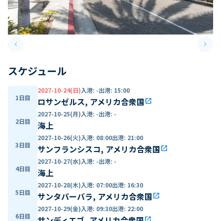
keyboard_arrow_left
keyboard_arrow_right
Previous slide
Next 
スケジュール
2027-10-24(日)
入港
:
-
出港
:
15:00
1日目
ロサンゼルス, アメリカ合衆国
open_in_new
2027-10-25(月)
入港
:
-
出港
:
-
2日目
海上
2027-10-26(火)
入港
:
08:00
出港
:
21:00
3日目
サンフランシスコ, アメリカ合衆国
open_in_new
2027-10-27(水)
入港
:
-
出港
:
-
4日目
海上
2027-10-28(木)
入港
:
07:00
出港
:
16:30
5日目
サンタバーバラ, アメリカ合衆国
open_in_new
2027-10-29(金)
入港
:
09:30
出港
:
22:00
6日目
サンディエゴ, アメリカ合衆国
open_in_new