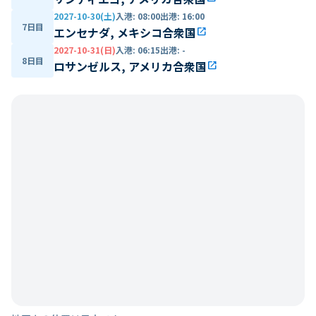
2027-10-30(土)
入港
:
08:00
出港
:
16:00
7日目
エンセナダ, メキシコ合衆国
open_in_new
2027-10-31(日)
入港
:
06:15
出港
:
-
8日目
ロサンゼルス, アメリカ合衆国
open_in_new