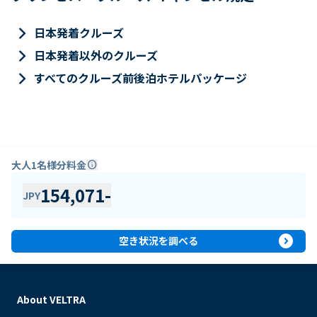
keyboard_arrow_right
日本発着クルーズ
keyboard_arrow_right
日本発着以外のクルーズ
keyboard_arrow_right
すべてのクルーズ前後泊ホテルパッケージ
大人1名様分料金
info
154,071
-
JPY
expand_circle_right
空き状況を調べる
About VELTRA