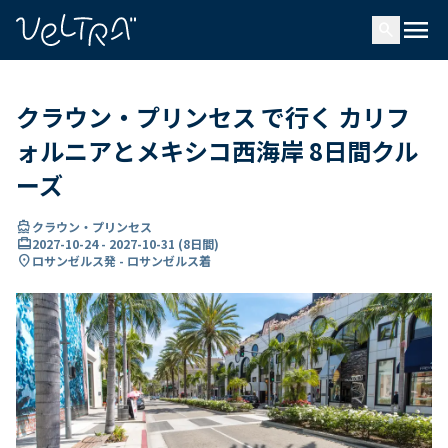
で
menu
search
い
ま
..
クラウン・プリンセス で行く カリフ
ォルニアとメキシコ西海岸 8日間クル
ーズ
directions_boat
クラウン・プリンセス
card_travel
2027-10-24
-
2027-10-31
(
8日間
)
location_on
ロサンゼルス発 - ロサンゼルス着