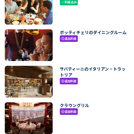
料金込み
check
ボッティチェリのダイニングルーム
追加料金
paid
サバティーニのイタリアン・トラッ
トリア
追加料金
paid
クラウングリル
追加料金
paid