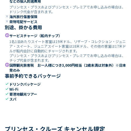
などの個人的諸費用
プリンセス・プラスおよびプリンセス・プレミアでお申し込みの場合は、
ドリンク代金が含まれます。
close
海外旅行傷害保険
close
荷物宅配サービス
別途、掛かる費用
paid
サービスチャージ（船内チップ）
1名1泊あたりスイート客室は19米ドル、リザーブ・コレクション・ジュニ
ア・スイート、ジュニアスイート客室は18米ドル、その他の客室は17米ド
ルが船内会計に自動的にチャージされます。
プリンセス・プラスおよびプリンセス・プレミアでお申し込みの場合は、
チップ代金が含まれます。
paid
国際観光旅客税 お一人様につき3,000円相当（2歳未満は対象外）※日本
発のみ
事前予約できるパッケージ
check
ドリンクパッケージ
check
Wi-Fi
check
寄港地観光ツアー
check
スパ
プリンセス・クルーズ キャンセル規定