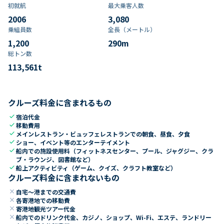
初就航
最大乗客人数
2006
3,080
乗組員数​
全長（メートル）
1,200
290
m
総トン数​
113,561
t
クルーズ料金に含まれるもの
check
宿泊代金
check
移動費用
check
メインレストラン・ビュッフェレストランでの朝食、昼食、夕食
check
ショー、イベント等のエンターテイメント
check
船内での施設使用料（フィットネスセンター、プール、ジャグジー、クラ
ブ・ラウンジ、図書館など）
check
船上アクティビティ（ゲーム、クイズ、クラフト教室など）
クルーズ料金に含まれないもの
close
自宅～港までの交通費
close
各寄港地での移動費
close
寄港地観光ツアー代金
close
船内でのドリンク代金、カジノ、ショップ、Wi-Fi、エステ、ランドリー