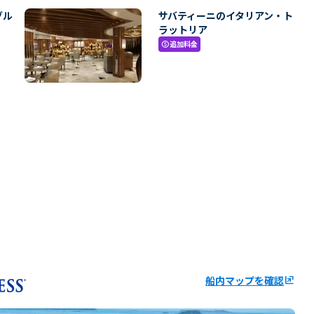
グル
サバティーニのイタリアン・ト
ラットリア
追加料金
paid
船内マップを確認
ungroup