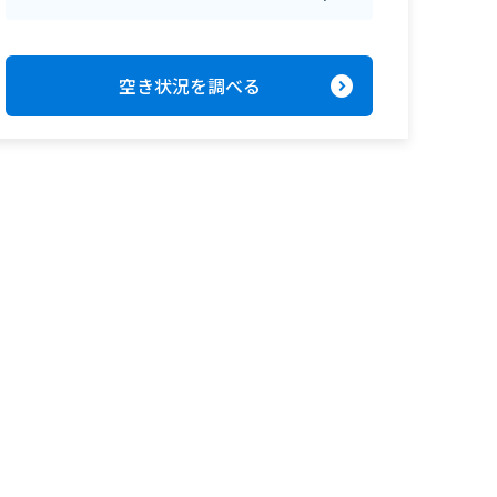
expand_circle_right
空き状況を調べる