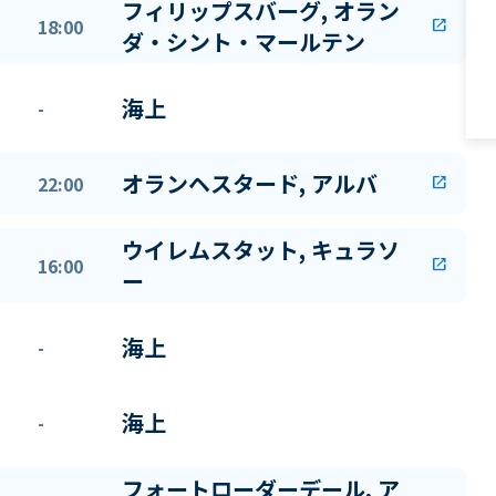
フィリップスバーグ, オラン
18:00
open_in_new
ダ・シント・マールテン
海上
-
オランヘスタード, アルバ
22:00
open_in_new
ウイレムスタット, キュラソ
16:00
open_in_new
ー
海上
-
海上
-
フォートローダーデール, ア