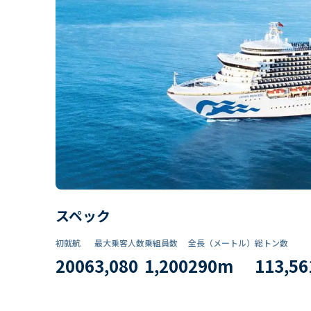
スペック
初就航
最大乗客人数
乗組員数​
全長（メートル）
総トン数​
2006
3,080
1,200
290
m
113,56