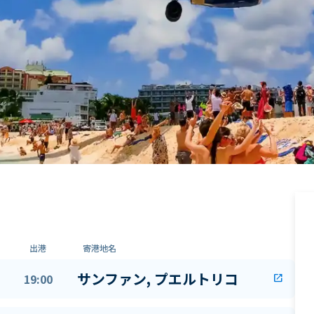
出港
寄港地名
サンファン, プエルトリコ
19:00
open_in_new