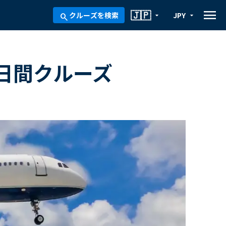
menu
🇯🇵
クルーズを検索
JPY
arrow_drop_down
arrow_drop_down
search
8日間クルーズ