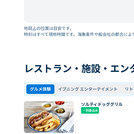
地図上の位置は目安です。
時刻はすべて現地時間です。海象条件や船会社の都合によ
レストラン・施設・エン
グルメ体験
イブニング エンターテイメント
リト
ソルティドッググリル
料金込み
check