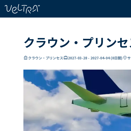
で
い
ま
..
クラウン・プリンセ
directions_boat
card_travel
location_on
クラウン・プリンセス
2027-03-28
-
2027-04-04
(
8日間
)
サ