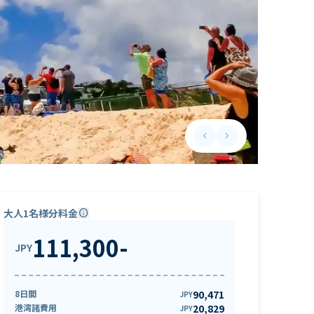
keyboard_arrow_left
keyboard_arrow_right
Previous slide
Next slide
大人1名様分料金
info
111,300
-
JPY
8日間
90,471
JPY
港湾諸費用
20,829
JPY