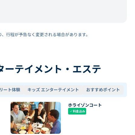
り、行程が予告なく変更される場合があります。
ターテイメント・エステ
リート体験
キッズ エンターテイメント
おすすめポイント
ホライゾンコート
料金込み
check