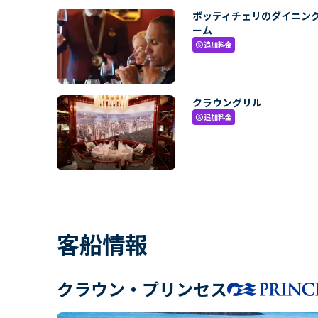
ボッティチェリのダイニン
ーム
追加料金
paid
クラウングリル
追加料金
paid
客船情報
クラウン・プリンセス