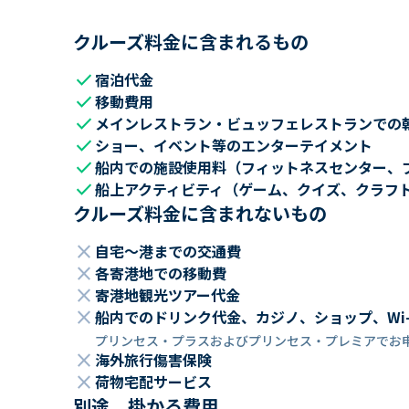
クルーズ料金に含まれるもの
check
宿泊代金
check
移動費用
check
メインレストラン・ビュッフェレストランでの
check
ショー、イベント等のエンターテイメント
check
船内での施設使用料（フィットネスセンター、
check
船上アクティビティ（ゲーム、クイズ、クラフ
クルーズ料金に含まれないもの
close
自宅～港までの交通費
close
各寄港地での移動費
close
寄港地観光ツアー代金
close
船内でのドリンク代金、カジノ、ショップ、Wi
プリンセス・プラスおよびプリンセス・プレミアでお
close
海外旅行傷害保険
close
荷物宅配サービス
別途、掛かる費用