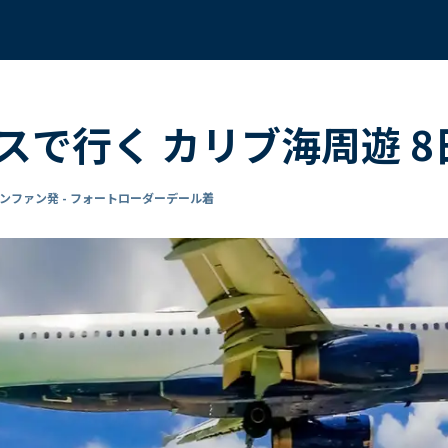
スで行く カリブ海周遊 
ンファン発 - フォートローダーデール着