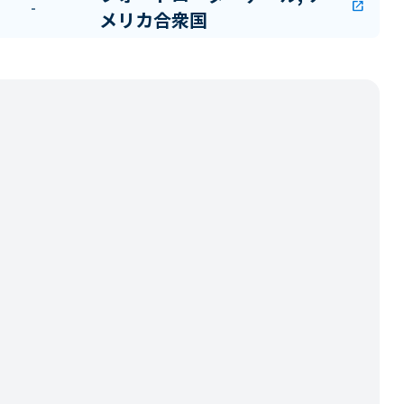
-
open_in_new
メリカ合衆国