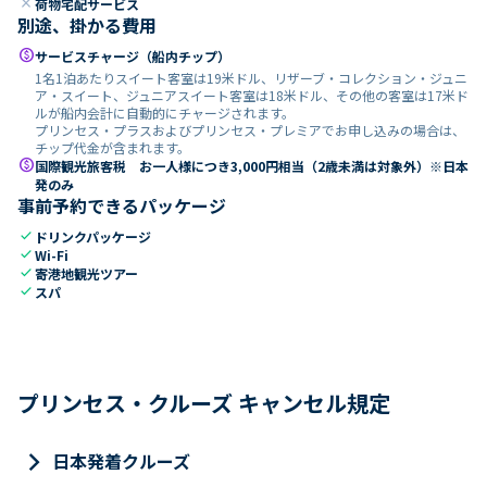
close
荷物宅配サービス
別途、掛かる費用
paid
サービスチャージ（船内チップ）
1名1泊あたりスイート客室は19米ドル、リザーブ・コレクション・ジュニ
ア・スイート、ジュニアスイート客室は18米ドル、その他の客室は17米ド
ルが船内会計に自動的にチャージされます。
プリンセス・プラスおよびプリンセス・プレミアでお申し込みの場合は、
チップ代金が含まれます。
paid
国際観光旅客税 お一人様につき3,000円相当（2歳未満は対象外）※日本
発のみ
事前予約できるパッケージ
check
ドリンクパッケージ
check
Wi-Fi
check
寄港地観光ツアー
check
スパ
プリンセス・クルーズ キャンセル規定
keyboard_arrow_right
日本発着クルーズ