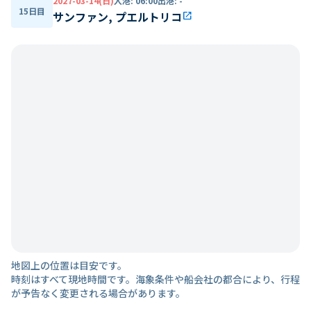
2027-03-14(日)
入港
:
06:00
出港
:
-
15日目
サンファン, プエルトリコ
open_in_new
地図上の位置は目安です。
時刻はすべて現地時間です。海象条件や船会社の都合により、行程
が予告なく変更される場合があります。