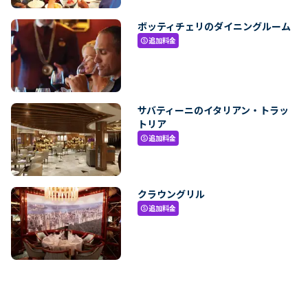
ボッティチェリのダイニングルーム
追加料金
paid
サバティーニのイタリアン・トラッ
トリア
追加料金
paid
クラウングリル
追加料金
paid