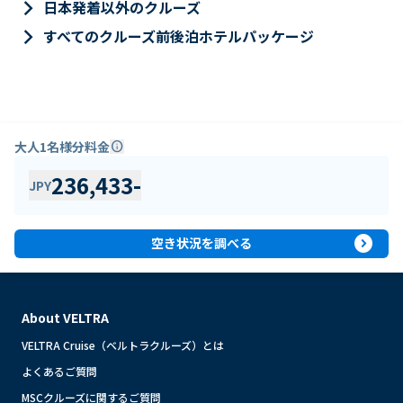
keyboard_arrow_right
日本発着以外のクルーズ
keyboard_arrow_right
すべてのクルーズ前後泊ホテルパッケージ
大人1名様分料金
info
236,433
-
JPY
expand_circle_right
空き状況を調べる
About VELTRA
VELTRA Cruise（ベルトラクルーズ）とは
よくあるご質問
MSCクルーズに関するご質問