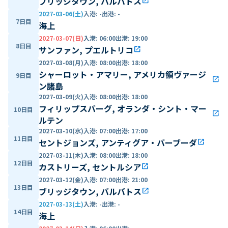
ブリッジタウン, バルバトス
open_in_new
2027-03-06(土)
入港
:
-
出港
:
-
7日目
海上
2027-03-07(日)
入港
:
06:00
出港
:
19:00
8日目
サンファン, プエルトリコ
open_in_new
2027-03-08(月)
入港
:
08:00
出港
:
18:00
シャーロット・アマリー, アメリカ領ヴァージ
9日目
open_in_new
ン諸島
2027-03-09(火)
入港
:
08:00
出港
:
18:00
フィリップスバーグ, オランダ・シント・マー
10日目
open_in_new
ルテン
2027-03-10(水)
入港
:
07:00
出港
:
17:00
11日目
セントジョンズ, アンティグア・バーブーダ
open_in_new
2027-03-11(木)
入港
:
08:00
出港
:
18:00
12日目
カストリーズ, セントルシア
open_in_new
2027-03-12(金)
入港
:
07:00
出港
:
21:00
13日目
ブリッジタウン, バルバトス
open_in_new
2027-03-13(土)
入港
:
-
出港
:
-
14日目
海上