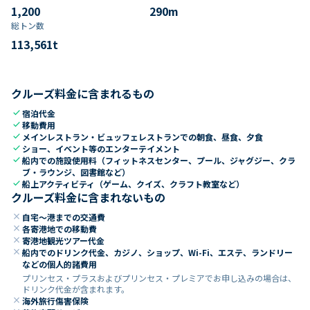
1,200
290
m
総トン数​
113,561
t
クルーズ料金に含まれるもの
check
宿泊代金
check
移動費用
check
メインレストラン・ビュッフェレストランでの朝食、昼食、夕食
check
ショー、イベント等のエンターテイメント
check
船内での施設使用料（フィットネスセンター、プール、ジャグジー、クラ
ブ・ラウンジ、図書館など）
check
船上アクティビティ（ゲーム、クイズ、クラフト教室など）
クルーズ料金に含まれないもの
close
自宅～港までの交通費
close
各寄港地での移動費
close
寄港地観光ツアー代金
close
船内でのドリンク代金、カジノ、ショップ、Wi-Fi、エステ、ランドリー
などの個人的諸費用
プリンセス・プラスおよびプリンセス・プレミアでお申し込みの場合は、
ドリンク代金が含まれます。
close
海外旅行傷害保険