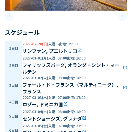
keyboard_arrow_left
keyboard_arrow_right
Previous slide
Next 
スケジュール
2027-02-28(日)
入港
:
-
出港
:
19:00
1日目
サンファン, プエルトリコ
open_in_new
2027-03-01(月)
入港
:
07:00
出港
:
16:00
フィリップスバーグ, オランダ・シント・マー
2日目
open_in_new
ルテン
2027-03-02(火)
入港
:
08:00
出港
:
18:00
フォール・ド・フランス（マルティニーク）,
3日目
open_in_new
フランス
2027-03-03(水)
入港
:
07:00
出港
:
17:00
4日目
ロゾー, ドミニカ国
open_in_new
2027-03-04(木)
入港
:
08:00
出港
:
18:00
5日目
セントジョージズ, グレナダ
open_in_new
2027-03-05(金)
入港
:
07:00
出港
:
21:00
6日目