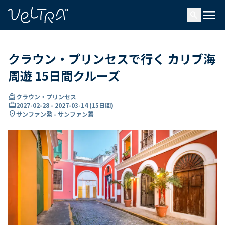
で
menu
search
い
ま
..
クラウン・プリンセスで行く カリブ海
周遊 15日間クルーズ
directions_boat
クラウン・プリンセス
card_travel
2027-02-28
-
2027-03-14
(
15日間
)
location_on
サンファン発 - サンファン着