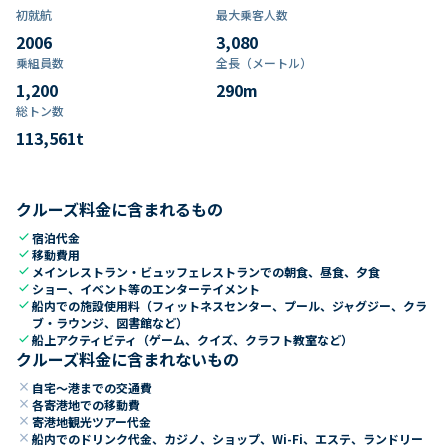
初就航
最大乗客人数
2006
3,080
乗組員数​
全長（メートル）
1,200
290
m
総トン数​
113,561
t
クルーズ料金に含まれるもの
check
宿泊代金
check
移動費用
check
メインレストラン・ビュッフェレストランでの朝食、昼食、夕食
check
ショー、イベント等のエンターテイメント
check
船内での施設使用料（フィットネスセンター、プール、ジャグジー、クラ
ブ・ラウンジ、図書館など）
check
船上アクティビティ（ゲーム、クイズ、クラフト教室など）
クルーズ料金に含まれないもの
close
自宅～港までの交通費
close
各寄港地での移動費
close
寄港地観光ツアー代金
close
船内でのドリンク代金、カジノ、ショップ、Wi-Fi、エステ、ランドリー