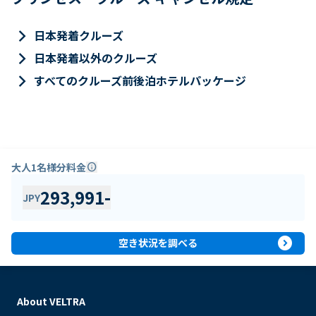
keyboard_arrow_right
日本発着クルーズ
keyboard_arrow_right
日本発着以外のクルーズ
keyboard_arrow_right
すべてのクルーズ前後泊ホテルパッケージ
大人1名様分料金
info
293,991
-
JPY
expand_circle_right
空き状況を調べる
About VELTRA