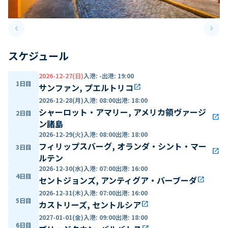
keyboard_arrow_left
keyboard_arrow_right
Previous slide
Next 
スケジュール
2026-12-27(日)
入港
:
-
出港
:
19:00
1日目
サンファン, プエルトリコ
open_in_new
2026-12-28(月)
入港
:
08:00
出港
:
18:00
シャーロット・アマリー, アメリカ領ヴァージ
2日目
open_in_new
ン諸島
2026-12-29(火)
入港
:
08:00
出港
:
18:00
フィリップスバーグ, オランダ・シント・マー
3日目
open_in_new
ルテン
2026-12-30(水)
入港
:
07:00
出港
:
16:00
4日目
セントジョンズ, アンティグア・バーブーダ
open_in_new
2026-12-31(木)
入港
:
07:00
出港
:
16:00
5日目
カストリーズ, セントルシア
open_in_new
2027-01-01(金)
入港
:
09:00
出港
:
18:00
6日目