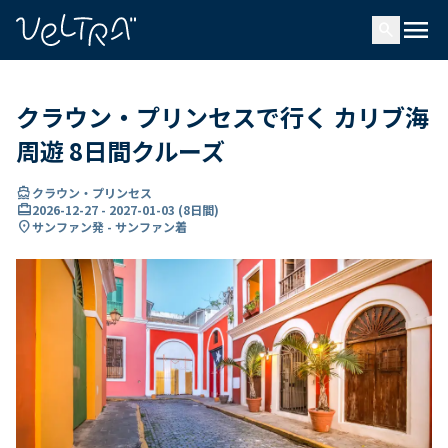
で
menu
search
い
ま
..
クラウン・プリンセスで行く カリブ海
周遊 8日間クルーズ
directions_boat
クラウン・プリンセス
card_travel
2026-12-27
-
2027-01-03
(
8日間
)
location_on
サンファン発 - サンファン着