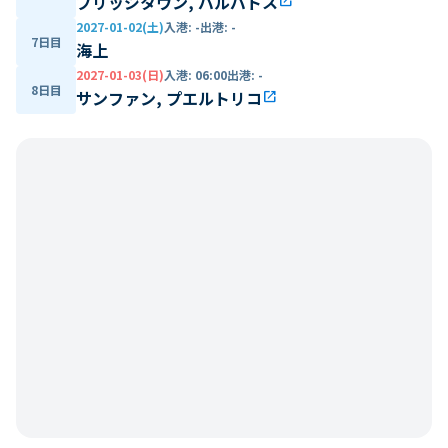
ブリッジタウン, バルバトス
open_in_new
2027-01-02(土)
入港
:
-
出港
:
-
7日目
海上
2027-01-03(日)
入港
:
06:00
出港
:
-
8日目
サンファン, プエルトリコ
open_in_new