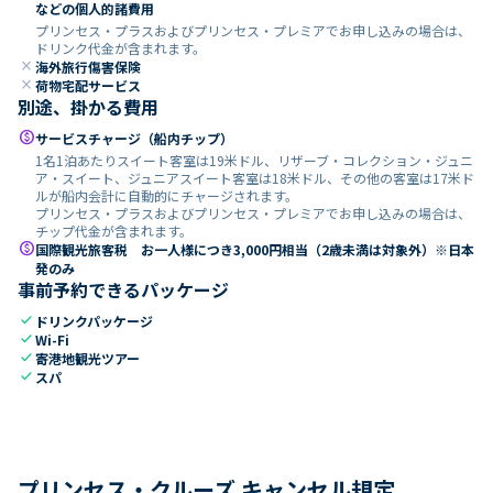
などの個人的諸費用
プリンセス・プラスおよびプリンセス・プレミアでお申し込みの場合は、
ドリンク代金が含まれます。
close
海外旅行傷害保険
close
荷物宅配サービス
別途、掛かる費用
paid
サービスチャージ（船内チップ）
1名1泊あたりスイート客室は19米ドル、リザーブ・コレクション・ジュニ
ア・スイート、ジュニアスイート客室は18米ドル、その他の客室は17米ド
ルが船内会計に自動的にチャージされます。
プリンセス・プラスおよびプリンセス・プレミアでお申し込みの場合は、
チップ代金が含まれます。
paid
国際観光旅客税 お一人様につき3,000円相当（2歳未満は対象外）※日本
発のみ
事前予約できるパッケージ
check
ドリンクパッケージ
check
Wi-Fi
check
寄港地観光ツアー
check
スパ
プリンセス・クルーズ キャンセル規定