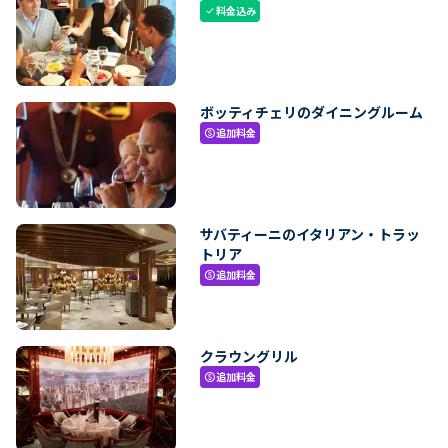
料金込み
check
ボッティチェリのダイニングルーム
追加料金
paid
サバティーニのイタリアン・トラッ
トリア
追加料金
paid
クラウングリル
追加料金
paid