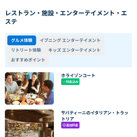
レストラン・施設・エンターテイメント・エ
ステ
グルメ体験
イブニング エンターテイメント
リトリート体験
キッズ エンターテイメント
おすすめポイント
ホライゾンコート
料金込み
check
サバティーニのイタリアン・トラッ
トリア
追加料金
paid