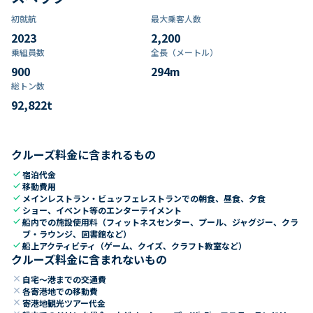
初就航
最大乗客人数
2023
2,200
乗組員数​
全長（メートル）
900
294
m
総トン数​
92,822
t
クルーズ料金に含まれるもの
check
宿泊代金
check
移動費用
check
メインレストラン・ビュッフェレストランでの朝食、昼食、夕食
check
ショー、イベント等のエンターテイメント
check
船内での施設使用料（フィットネスセンター、プール、ジャグジー、クラ
ブ・ラウンジ、図書館など）
check
船上アクティビティ（ゲーム、クイズ、クラフト教室など）
クルーズ料金に含まれないもの
close
自宅～港までの交通費
close
各寄港地での移動費
close
寄港地観光ツアー代金