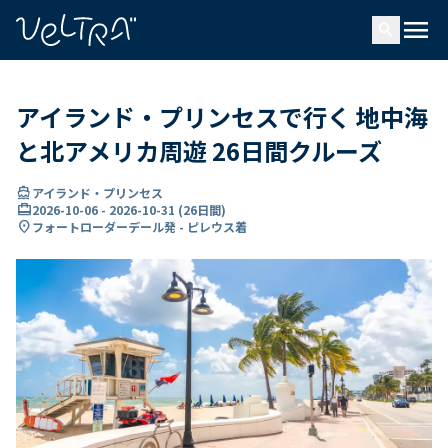
で
menu
search
い
ま
..
アイランド・プリンセスで行く 地中海
と北アメリカ周遊 26日間クルーズ
directions_boat
アイランド・プリンセス
card_travel
2026-10-06
-
2026-10-31
(
26日間
)
location_on
フォートローダーデール発 - ピレウス着