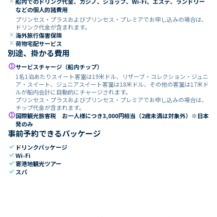
close
船内でのドリンク代金、カジノ、ショップ、Wi-Fi、エステ、ランドリー
などの個人的諸費用
プリンセス・プラスおよびプリンセス・プレミアでお申し込みの場合は、
ドリンク代金が含まれます。
close
海外旅行傷害保険
close
荷物宅配サービス
別途、掛かる費用
paid
サービスチャージ（船内チップ）
1名1泊あたりスイート客室は19米ドル、リザーブ・コレクション・ジュニ
ア・スイート、ジュニアスイート客室は18米ドル、その他の客室は17米ド
ルが船内会計に自動的にチャージされます。
プリンセス・プラスおよびプリンセス・プレミアでお申し込みの場合は、
チップ代金が含まれます。
paid
国際観光旅客税 お一人様につき3,000円相当（2歳未満は対象外）※日本
発のみ
事前予約できるパッケージ
check
ドリンクパッケージ
check
Wi-Fi
check
寄港地観光ツアー
check
スパ