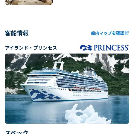
客船情報
船内マップを確認
ungroup
アイランド・プリンセス
スペック