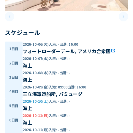
keyboard_arrow_left
keyboard_arrow_right
Previous slide
Next 
スケジュール
2026-10-06(火)
入港
:
-
出港
:
16:00
1日目
フォートローダーデール, アメリカ合衆国
open_in_new
2026-10-07(水)
入港
:
-
出港
:
-
2日目
海上
2026-10-08(木)
入港
:
-
出港
:
-
3日目
海上
2026-10-09(金)
入港
:
09:00
出港
:
16:00
4日目
王立海軍造船所, バミューダ
2026-10-10(土)
入港
:
-
出港
:
-
5日目
海上
2026-10-11(日)
入港
:
-
出港
:
-
6日目
海上
2026-10-12(月)
入港
:
-
出港
:
-