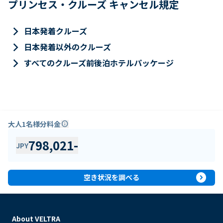
プリンセス・クルーズ キャンセル規定
keyboard_arrow_right
日本発着クルーズ
keyboard_arrow_right
日本発着以外のクルーズ
keyboard_arrow_right
すべてのクルーズ前後泊ホテルパッケージ
大人1名様分料金
info
798,021
-
JPY
expand_circle_right
空き状況を調べる
About VELTRA