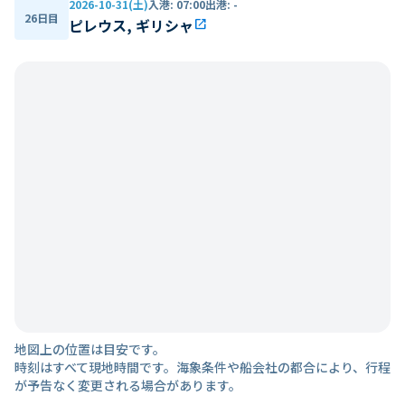
2026-10-31(土)
入港
:
07:00
出港
:
-
26日目
ピレウス, ギリシャ
open_in_new
地図上の位置は目安です。
時刻はすべて現地時間です。海象条件や船会社の都合により、行程
が予告なく変更される場合があります。