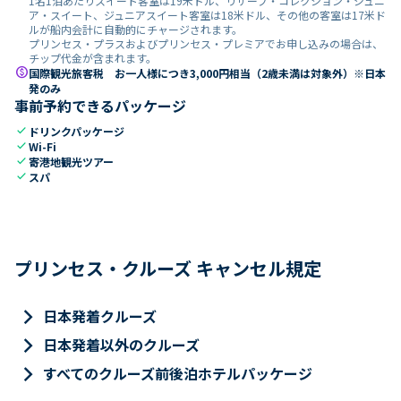
1名1泊あたりスイート客室は19米ドル、リザーブ・コレクション・ジュニ
ア・スイート、ジュニアスイート客室は18米ドル、その他の客室は17米ド
ルが船内会計に自動的にチャージされます。
プリンセス・プラスおよびプリンセス・プレミアでお申し込みの場合は、
チップ代金が含まれます。
paid
国際観光旅客税 お一人様につき3,000円相当（2歳未満は対象外）※日本
発のみ
事前予約できるパッケージ
check
ドリンクパッケージ
check
Wi-Fi
check
寄港地観光ツアー
check
スパ
プリンセス・クルーズ キャンセル規定
keyboard_arrow_right
日本発着クルーズ
keyboard_arrow_right
日本発着以外のクルーズ
keyboard_arrow_right
すべてのクルーズ前後泊ホテルパッケージ