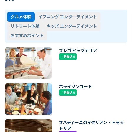
グルメ体験
イブニング エンターテイメント
リトリート体験
キッズ エンターテイメント
おすすめポイント
プレゴ ピッツェリア
料金込み
check
ホライゾンコート
料金込み
check
サバティーニのイタリアン・トラッ
トリア