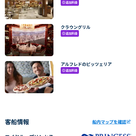
追加料金
paid
クラウングリル
追加料金
paid
アルフレドのピッツェリア
追加料金
paid
客船情報
船内マップを確認
ungroup