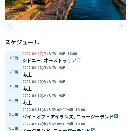
keyboard_arrow_left
keyboard_arrow_right
Previous slide
Next 
スケジュール
2027-02-07(日)
入港
:
-
出港
:
16:00
1日目
シドニー, オーストラリア
open_in_new
2027-02-08(月)
入港
:
-
出港
:
-
2日目
海上
2027-02-09(火)
入港
:
-
出港
:
-
3日目
海上
2027-02-10(水)
入港
:
-
出港
:
-
4日目
海上
2027-02-11(木)
入港
:
08:00
出港
:
18:00
5日目
ベイ・オブ・アイランズ, ニュージーランド
open_in_new
2027-02-12(金)
入港
:
06:30
出港
:
19:00
6日目
オークランド, ニュージーランド
open_in_new