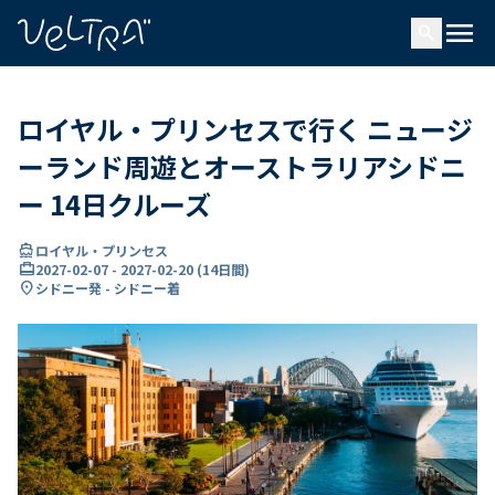
で
menu
search
い
ま
..
ロイヤル・プリンセスで行く ニュージ
ーランド周遊とオーストラリアシドニ
ー 14日クルーズ
directions_boat
ロイヤル・プリンセス
card_travel
2027-02-07
-
2027-02-20
(
14日間
)
location_on
シドニー発 - シドニー着