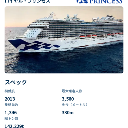
ロイヤル・プリンセス
スペック
初就航
最大乗客人数
2013
3,560
乗組員数​
全長（メートル）
1,346
330
m
総トン数​
142,229
t