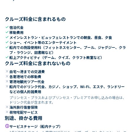
クルーズ料金に含まれるもの
check
宿泊代金
check
移動費用
check
メインレストラン・ビュッフェレストランでの朝食、昼食、夕食
check
ショー、イベント等のエンターテイメント
check
船内での施設使用料（フィットネスセンター、プール、ジャグジー、クラ
ブ・ラウンジ、図書館など）
check
船上アクティビティ（ゲーム、クイズ、クラフト教室など）
クルーズ料金に含まれないもの
close
自宅～港までの交通費
close
各寄港地での移動費
close
寄港地観光ツアー代金
close
船内でのドリンク代金、カジノ、ショップ、Wi-Fi、エステ、ランドリー
などの個人的諸費用
プリンセス・プラスおよびプリンセス・プレミアでお申し込みの場合は、
ドリンク代金が含まれます。
close
海外旅行傷害保険
close
荷物宅配サービス
別途、掛かる費用
paid
サービスチャージ（船内チップ）