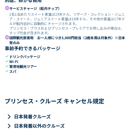
paid
サービスチャージ（船内チップ）
1名1泊あたりスイート客室は19米ドル、リザーブ・コレクション・ジュニ
ア・スイート、ジュニアスイート客室は18米ドル、その他の客室は17米ド
ルが船内会計に自動的にチャージされます。
プリンセス・プラスおよびプリンセス・プレミアでお申し込みの場合は、
チップ代金が含まれます。
paid
国際観光旅客税 お一人様につき3,000円相当（2歳未満は対象外）※日本
発のみ
事前予約できるパッケージ
check
ドリンクパッケージ
check
Wi-Fi
check
寄港地観光ツアー
check
スパ
プリンセス・クルーズ キャンセル規定
keyboard_arrow_right
日本発着クルーズ
keyboard_arrow_right
日本発着以外のクルーズ