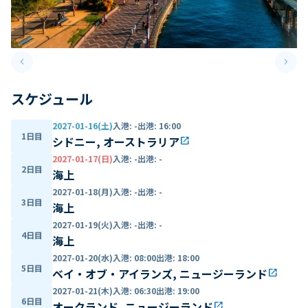
keyboard_arrow_left
keyboard_arrow_right
Previous slide
Next 
スケジュール
2027-01-16(土)
入港
:
-
出港
:
16:00
1日目
シドニー, オーストラリア
open_in_new
2027-01-17(日)
入港
:
-
出港
:
-
2日目
海上
2027-01-18(月)
入港
:
-
出港
:
-
3日目
海上
2027-01-19(火)
入港
:
-
出港
:
-
4日目
海上
2027-01-20(水)
入港
:
08:00
出港
:
18:00
5日目
ベイ・オブ・アイランズ, ニュージーランド
open_in_new
2027-01-21(木)
入港
:
06:30
出港
:
19:00
6日目
オークランド, ニュージーランド
open_in_new