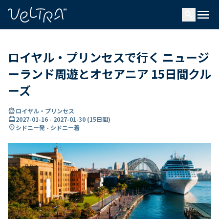
で
menu
search
い
ま
..
ロイヤル・プリンセスで行く ニュージ
ーランド周遊とオセアニア 15日間クル
ーズ
directions_boat
ロイヤル・プリンセス
card_travel
2027-01-16
-
2027-01-30
(
15日間
)
location_on
シドニー発 - シドニー着