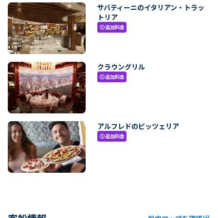
サバティーニのイタリアン・トラッ
トリア
追加料金
paid
クラウングリル
追加料金
paid
アルフレドのピッツェリア
追加料金
paid