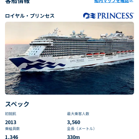
客船情報
船内マップを確認
ungroup
ロイヤル・プリンセス
スペック
初就航
最大乗客人数
2013
3,560
乗組員数​
全長（メートル）
1,346
330
m