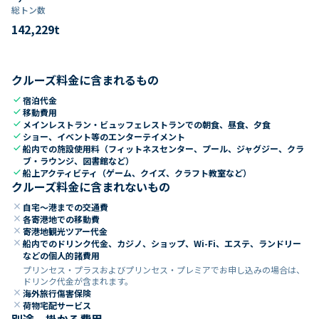
総トン数​
142,229
t
クルーズ料金に含まれるもの
check
宿泊代金
check
移動費用
check
メインレストラン・ビュッフェレストランでの朝食、昼食、夕食
check
ショー、イベント等のエンターテイメント
check
船内での施設使用料（フィットネスセンター、プール、ジャグジー、クラ
ブ・ラウンジ、図書館など）
check
船上アクティビティ（ゲーム、クイズ、クラフト教室など）
クルーズ料金に含まれないもの
close
自宅～港までの交通費
close
各寄港地での移動費
close
寄港地観光ツアー代金
close
船内でのドリンク代金、カジノ、ショップ、Wi-Fi、エステ、ランドリー
などの個人的諸費用
プリンセス・プラスおよびプリンセス・プレミアでお申し込みの場合は、
ドリンク代金が含まれます。
close
海外旅行傷害保険
close
荷物宅配サービス
別途、掛かる費用