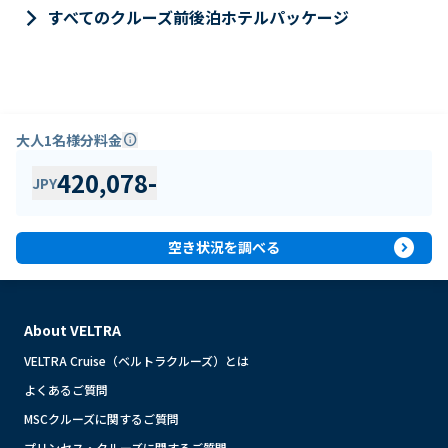
keyboard_arrow_right
すべてのクルーズ前後泊ホテルパッケージ
大人1名様分料金
info
420,078
-
JPY
expand_circle_right
空き状況を調べる
About VELTRA
VELTRA Cruise（ベルトラクルーズ）とは
よくあるご質問
MSCクルーズに関するご質問
プリンセス・クルーズに関するご質問