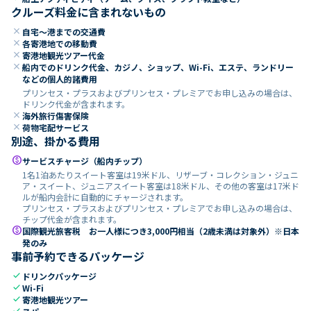
クルーズ料金に含まれないもの
close
自宅～港までの交通費
close
各寄港地での移動費
close
寄港地観光ツアー代金
close
船内でのドリンク代金、カジノ、ショップ、Wi-Fi、エステ、ランドリー
などの個人的諸費用
プリンセス・プラスおよびプリンセス・プレミアでお申し込みの場合は、
ドリンク代金が含まれます。
close
海外旅行傷害保険
close
荷物宅配サービス
別途、掛かる費用
paid
サービスチャージ（船内チップ）
1名1泊あたりスイート客室は19米ドル、リザーブ・コレクション・ジュニ
ア・スイート、ジュニアスイート客室は18米ドル、その他の客室は17米ド
ルが船内会計に自動的にチャージされます。
プリンセス・プラスおよびプリンセス・プレミアでお申し込みの場合は、
チップ代金が含まれます。
paid
国際観光旅客税 お一人様につき3,000円相当（2歳未満は対象外）※日本
発のみ
事前予約できるパッケージ
check
ドリンクパッケージ
check
Wi-Fi
check
寄港地観光ツアー
check