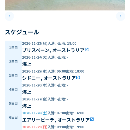
keyboard_arrow_left
keyboard_arrow_right
Previous slide
Next 
スケジュール
2026-11-23(月)
入港
:
-
出港
:
18:00
1日目
ブリスベーン, オーストラリア
open_in_new
2026-11-24(火)
入港
:
-
出港
:
-
2日目
海上
2026-11-25(水)
入港
:
06:00
出港
:
18:00
3日目
シドニー, オーストラリア
open_in_new
2026-11-26(木)
入港
:
-
出港
:
-
4日目
海上
2026-11-27(金)
入港
:
-
出港
:
-
5日目
海上
2026-11-28(土)
入港
:
07:00
出港
:
16:00
6日目
エアリービーチ, オーストラリア
open_in_new
2026-11-29(日)
入港
:
09:00
出港
:
19:00