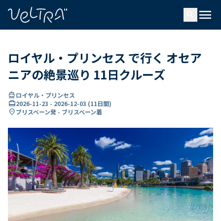
で
menu
search
い
ま
..
ロイヤル・プリンセス で行く オセア
ニアの絶景巡り 11日クルーズ
directions_boat
ロイヤル・プリンセス
card_travel
2026-11-23
-
2026-12-03
(
11日間
)
location_on
ブリスベーン発 - ブリスベーン着