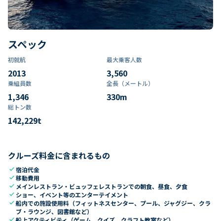
スペック
初就航
最大乗客人数
2013
3,560
乗組員数​
全長（メートル）
1,346
330
m
総トン数​
142,229
t
クルーズ料金に含まれるもの
check
宿泊代金
check
移動費用
check
メインレストラン・ビュッフェレストランでの朝食、昼食、夕食
check
ショー、イベント等のエンターテイメント
check
船内での施設使用料（フィットネスセンター、プール、ジャグジー、クラ
ブ・ラウンジ、図書館など）
check
船上アクティビティ（ゲーム、クイズ、クラフト教室など）