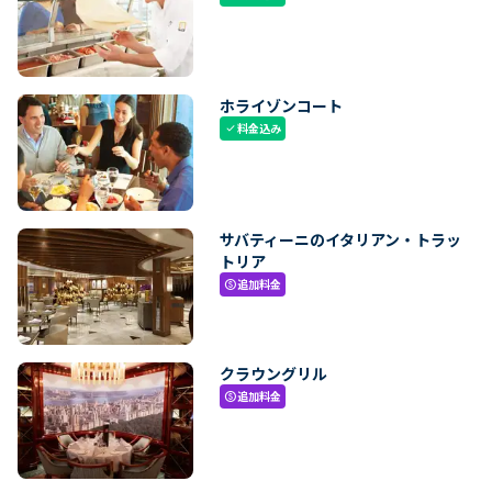
ホライゾンコート
料金込み
check
サバティーニのイタリアン・トラッ
トリア
追加料金
paid
クラウングリル
追加料金
paid