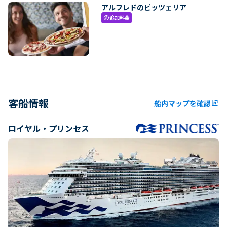
アルフレドのピッツェリア
追加料金
paid
客船情報
船内マップを確認
ungroup
ロイヤル・プリンセス