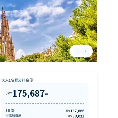
keyboard_arrow_left
keyboard_arrow_right
Previous slide
Next slide
大人1名様分料金
info
175,687
-
JPY
8日間
137,666
JPY
港湾諸費用
38,021
JPY