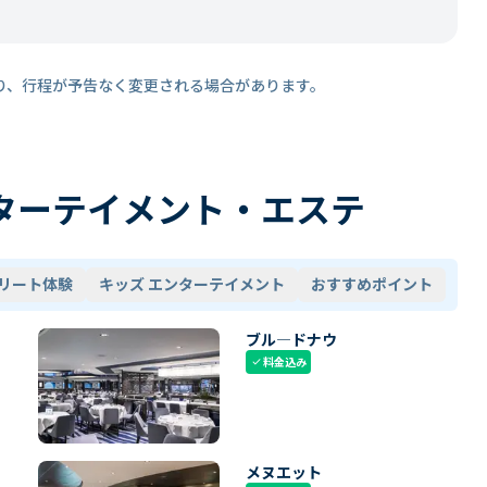
り、行程が予告なく変更される場合があります。
ターテイメント・エステ
リート体験
キッズ エンターテイメント
おすすめポイント
ブル―ドナウ
料金込み
check
メヌエット