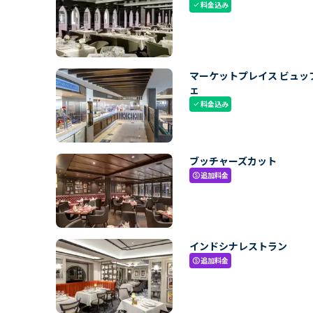
料金込み
check
マーケットプレイス ビュッ
ェ
料金込み
check
ブッチャーズカット
追加料金
paid
インドシナレストラン
追加料金
paid