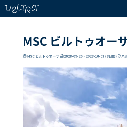
で
い
ま
..
MSC ビルトゥオー
directions_boat
card_travel
location_on
MSC ビルトゥオーサ
2028-09-26
-
2028-10-03
(
8日間
)
バ