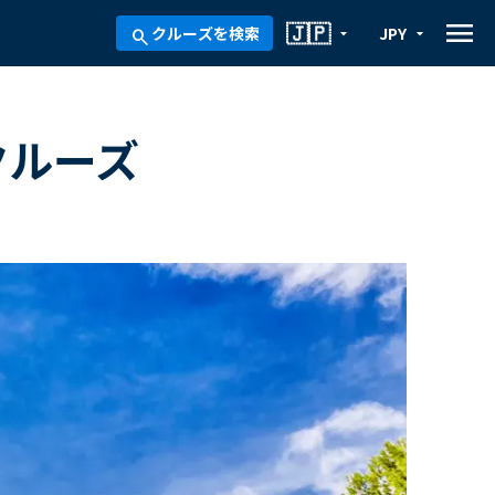
menu
🇯🇵
クルーズを検索
JPY
arrow_drop_down
arrow_drop_down
search
クルーズ