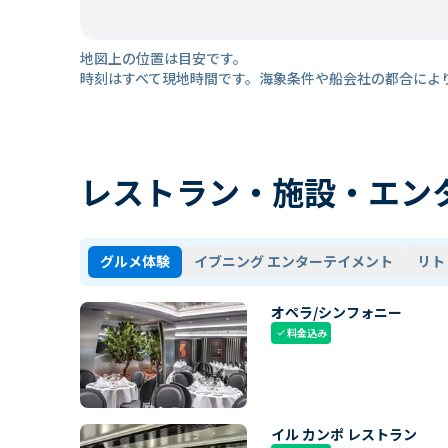
地図上の位置は目安です。
時刻はすべて現地時間です。海象条件や船会社の都合によ
レストラン・施設・エン
グルメ体験
イブニング エンターテイメント
リト
オペラ/シンフォニー
料金込み
check
イル カンポ レストラン