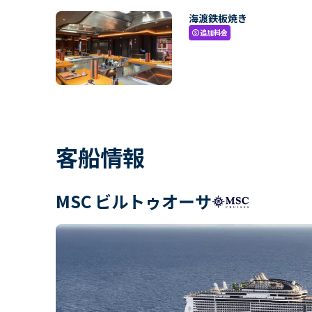
海渡鉄板焼き
追加料金
paid
客船情報
MSC ビルトゥオーサ