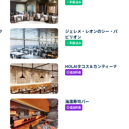
料金込み
check
フ
ジェレメ・レオンのシー・パ
ビリオン
料金込み
check
HOLA!タコス＆カンティーナ
追加料金
paid
海渡寿司バー
追加料金
paid