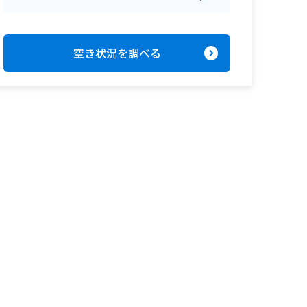
expand_circle_right
空き状況を調べる