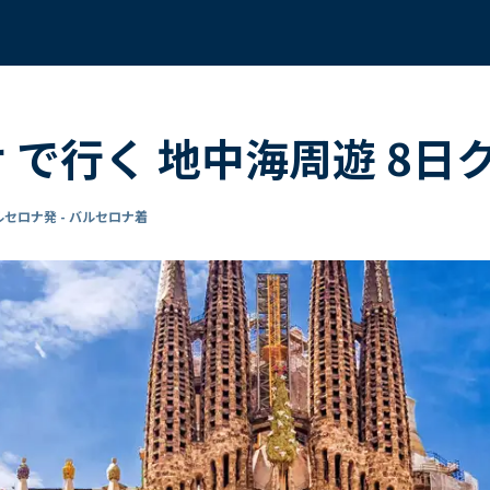
サ で行く 地中海周遊 8日
ルセロナ発 - バルセロナ着