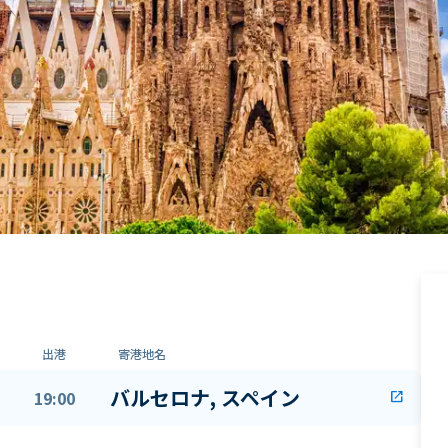
出港
寄港地名
バルセロナ, スペイン
19:00
open_in_new