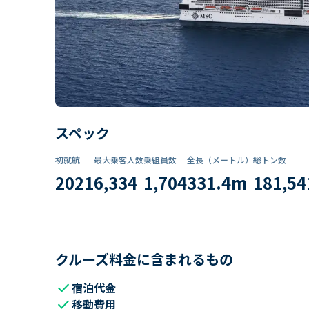
スペック
初就航
最大乗客人数
乗組員数​
全長（メートル）
総トン数​
2021
6,334
1,704
331.4
m
181,54
クルーズ料金に含まれるもの
check
宿泊代金
check
移動費用