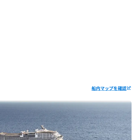
船内マップを確認
ungroup