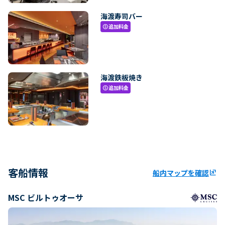
海渡寿司バー
追加料金
paid
海渡鉄板焼き
追加料金
paid
客船情報
船内マップを確認
ungroup
MSC ビルトゥオーサ