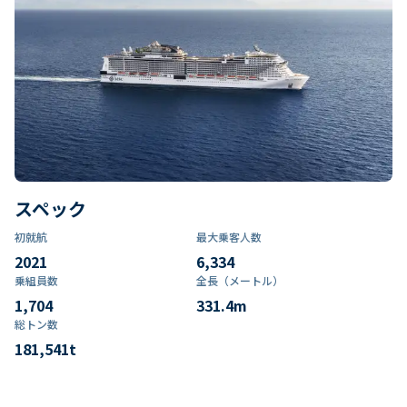
スペック
初就航
最大乗客人数
2021
6,334
乗組員数​
全長（メートル）
1,704
331.4
m
総トン数​
181,541
t