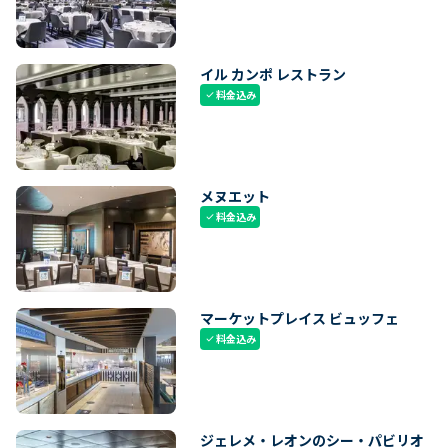
イル カンポ レストラン
料金込み
check
メヌエット
料金込み
check
マーケットプレイス ビュッフェ
料金込み
check
ジェレメ・レオンのシー・パビリオ