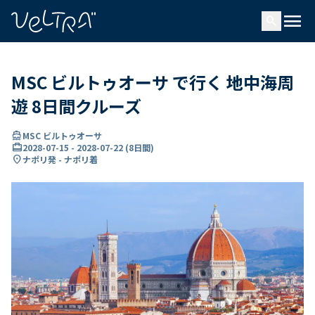
で
menu
search
い
ま
..
MSC ビルトゥオーサ で行く 地中海周
遊 8日間クルーズ
directions_boat
MSC ビルトゥオーサ
card_travel
2028-07-15
-
2028-07-22
(
8日間
)
location_on
ナポリ発 - ナポリ着