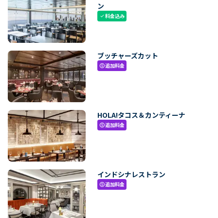
ン
料金込み
check
ブッチャーズカット
追加料金
paid
HOLA!タコス＆カンティーナ
追加料金
paid
インドシナレストラン
追加料金
paid