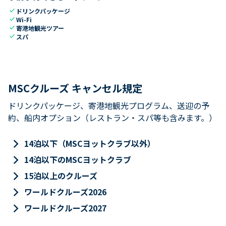
check
ドリンクパッケージ
check
Wi-Fi
check
寄港地観光ツアー
check
スパ
MSCクルーズ キャンセル規定
ドリンクパッケージ、寄港地観光プログラム、送迎の予
約、船内オプション（レストラン・スパ等も含みます。）
keyboard_arrow_right
14泊以下（MSCヨットクラブ以外）
keyboard_arrow_right
14泊以下のMSCヨットクラブ
keyboard_arrow_right
15泊以上のクルーズ
keyboard_arrow_right
ワールドクルーズ2026
keyboard_arrow_right
ワールドクルーズ2027