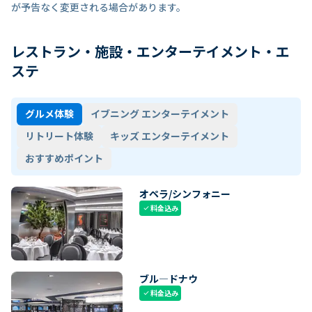
が予告なく変更される場合があります。
レストラン・施設・エンターテイメント・エ
ステ
グルメ体験
イブニング エンターテイメント
リトリート体験
キッズ エンターテイメント
おすすめポイント
オペラ/シンフォニー
料金込み
check
ブル―ドナウ
料金込み
check