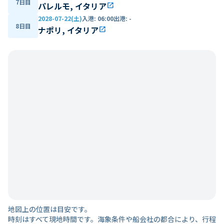
7日目
パレルモ, イタリア
open_in_new
2028-07-22(土)
入港
:
06:00
出港
:
-
8日目
ナポリ, イタリア
open_in_new
地図上の位置は目安です。
時刻はすべて現地時間です。海象条件や船会社の都合により、行程