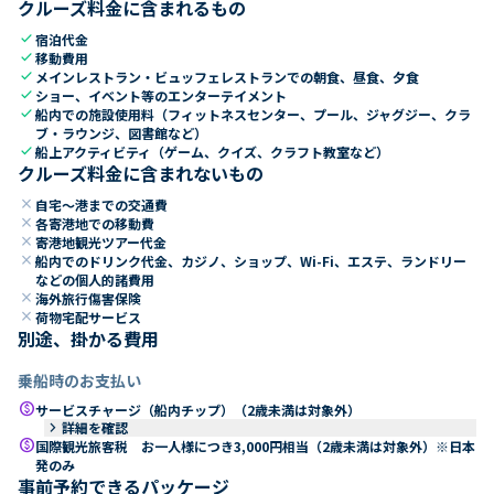
クルーズ料金に含まれるもの
check
宿泊代金
check
移動費用
check
メインレストラン・ビュッフェレストランでの朝食、昼食、夕食
check
ショー、イベント等のエンターテイメント
check
船内での施設使用料（フィットネスセンター、プール、ジャグジー、クラ
ブ・ラウンジ、図書館など）
check
船上アクティビティ（ゲーム、クイズ、クラフト教室など）
クルーズ料金に含まれないもの
close
自宅～港までの交通費
close
各寄港地での移動費
close
寄港地観光ツアー代金
close
船内でのドリンク代金、カジノ、ショップ、Wi-Fi、エステ、ランドリー
などの個人的諸費用
close
海外旅行傷害保険
close
荷物宅配サービス
別途、掛かる費用
乗船時のお支払い
paid
サービスチャージ（船内チップ）（2歳未満は対象外）
keyboard_arrow_right
詳細を確認
paid
国際観光旅客税 お一人様につき3,000円相当（2歳未満は対象外）※日本
発のみ
事前予約できるパッケージ