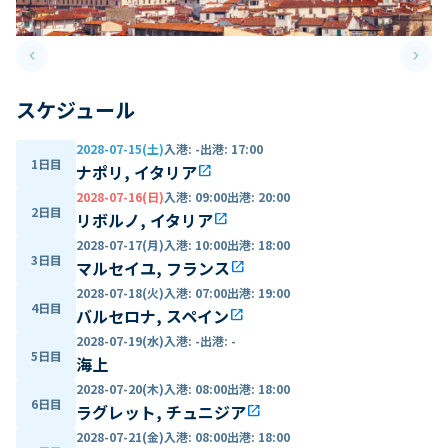
keyboard_arrow_left
keyboard_arrow_right
Previous slide
Next 
スケジュール
2028-07-15(土)
入港
:
-
出港
:
17:00
1日目
ナポリ, イタリア
open_in_new
2028-07-16(日)
入港
:
09:00
出港
:
20:00
2日目
リボルノ, イタリア
open_in_new
2028-07-17(月)
入港
:
10:00
出港
:
18:00
3日目
マルセイユ, フランス
open_in_new
2028-07-18(火)
入港
:
07:00
出港
:
19:00
4日目
バルセロナ, スペイン
open_in_new
2028-07-19(水)
入港
:
-
出港
:
-
5日目
海上
2028-07-20(木)
入港
:
08:00
出港
:
18:00
6日目
ラグレット, チュニジア
open_in_new
2028-07-21(金)
入港
:
08:00
出港
:
18:00