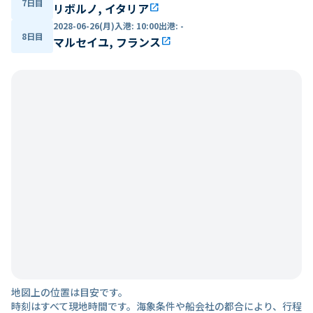
7日目
リボルノ, イタリア
open_in_new
2028-06-26(月)
入港
:
10:00
出港
:
-
8日目
マルセイユ, フランス
open_in_new
地図上の位置は目安です。
時刻はすべて現地時間です。海象条件や船会社の都合により、行程