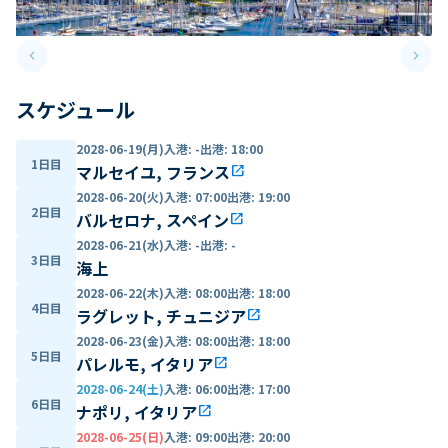
keyboard_arrow_left
keyboard_arrow_right
Previous slide
Next 
スケジュール
2028-06-19(月)
入港
:
-
出港
:
18:00
1日目
マルセイユ, フランス
open_in_new
2028-06-20(火)
入港
:
07:00
出港
:
19:00
2日目
バルセロナ, スペイン
open_in_new
2028-06-21(水)
入港
:
-
出港
:
-
3日目
海上
2028-06-22(木)
入港
:
08:00
出港
:
18:00
4日目
ラグレット, チュニジア
open_in_new
2028-06-23(金)
入港
:
08:00
出港
:
18:00
5日目
パレルモ, イタリア
open_in_new
2028-06-24(土)
入港
:
06:00
出港
:
17:00
6日目
ナポリ, イタリア
open_in_new
2028-06-25(日)
入港
:
09:00
出港
:
20:00