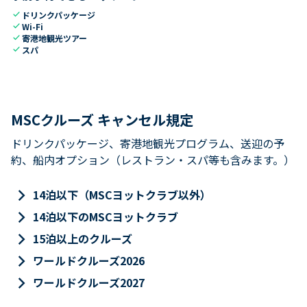
check
ドリンクパッケージ
check
Wi-Fi
check
寄港地観光ツアー
check
スパ
MSCクルーズ キャンセル規定
ドリンクパッケージ、寄港地観光プログラム、送迎の予
約、船内オプション（レストラン・スパ等も含みます。）
keyboard_arrow_right
14泊以下（MSCヨットクラブ以外）
keyboard_arrow_right
14泊以下のMSCヨットクラブ
keyboard_arrow_right
15泊以上のクルーズ
keyboard_arrow_right
ワールドクルーズ2026
keyboard_arrow_right
ワールドクルーズ2027