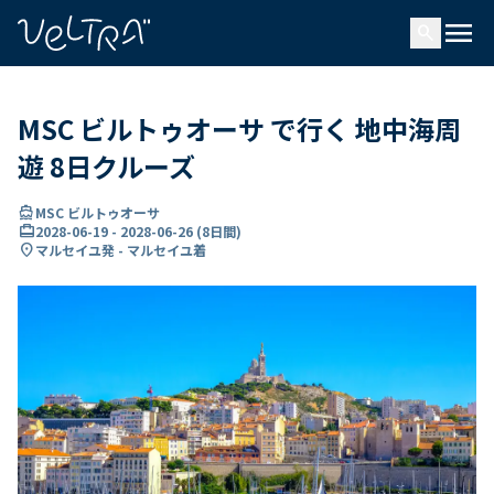
で
menu
search
い
ま
..
MSC ビルトゥオーサ で行く 地中海周
遊 8日クルーズ
directions_boat
MSC ビルトゥオーサ
card_travel
2028-06-19
-
2028-06-26
(
8日間
)
location_on
マルセイユ発 - マルセイユ着