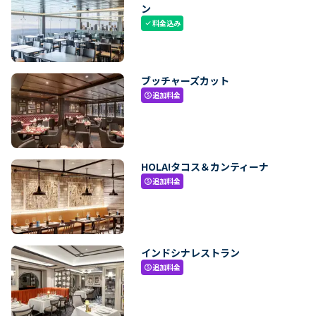
ン
料金込み
check
ブッチャーズカット
追加料金
paid
HOLA!タコス＆カンティーナ
追加料金
paid
インドシナレストラン
追加料金
paid