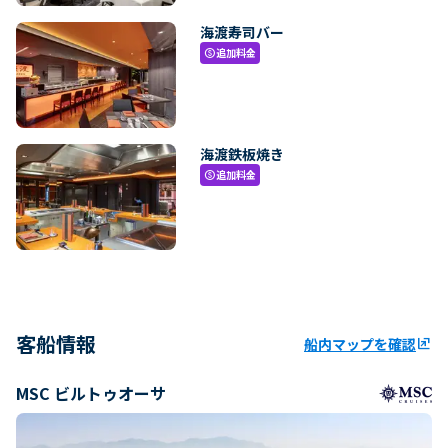
海渡寿司バー
追加料金
paid
海渡鉄板焼き
追加料金
paid
客船情報
船内マップを確認
ungroup
MSC ビルトゥオーサ