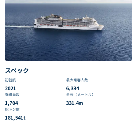
スペック
初就航
最大乗客人数
2021
6,334
乗組員数​
全長（メートル）
1,704
331.4
m
総トン数​
181,541
t