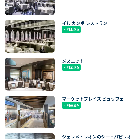
イル カンポ レストラン
料金込み
check
メヌエット
料金込み
check
マーケットプレイス ビュッフェ
料金込み
check
ジェレメ・レオンのシー・パビリオ