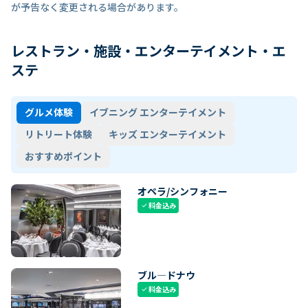
が予告なく変更される場合があります。
レストラン・施設・エンターテイメント・エ
ステ
グルメ体験
イブニング エンターテイメント
リトリート体験
キッズ エンターテイメント
おすすめポイント
オペラ/シンフォニー
料金込み
check
ブル―ドナウ
料金込み
check