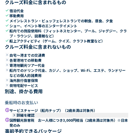
クルーズ料金に含まれるもの
check
宿泊代金
check
移動費用
check
メインレストラン・ビュッフェレストランでの朝食、昼食、夕食
check
ショー、イベント等のエンターテイメント
check
船内での施設使用料（フィットネスセンター、プール、ジャグジー、クラ
ブ・ラウンジ、図書館など）
check
船上アクティビティ（ゲーム、クイズ、クラフト教室など）
クルーズ料金に含まれないもの
close
自宅～港までの交通費
close
各寄港地での移動費
close
寄港地観光ツアー代金
close
船内でのドリンク代金、カジノ、ショップ、Wi-Fi、エステ、ランドリー
などの個人的諸費用
close
海外旅行傷害保険
close
荷物宅配サービス
別途、掛かる費用
乗船時のお支払い
paid
サービスチャージ（船内チップ）（2歳未満は対象外）
keyboard_arrow_right
詳細を確認
paid
国際観光旅客税 お一人様につき3,000円相当（2歳未満は対象外）※日本
発のみ
事前予約できるパッケージ