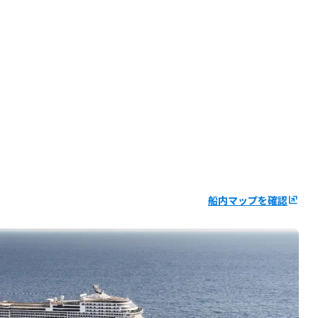
船内マップを確認
ungroup