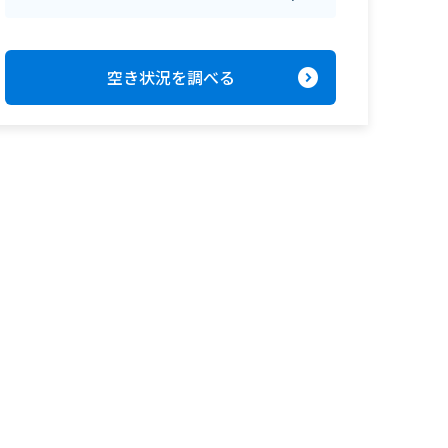
expand_circle_right
空き状況を調べる