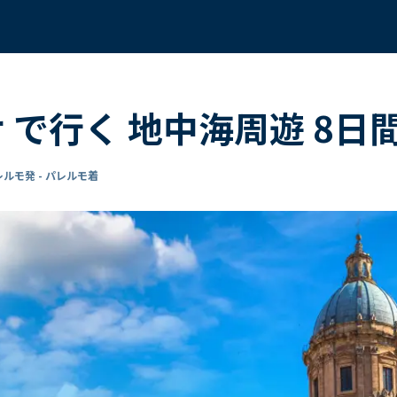
サ で行く 地中海周遊 8日
レルモ発 - パレルモ着