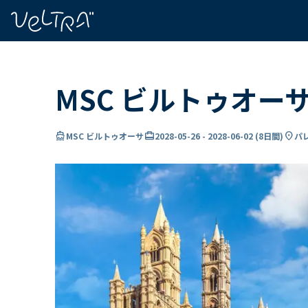
で
い
ま
..
MSC ビルトゥオー
directions_boat
card_travel
location_on
MSC ビルトゥオーサ
2028-05-26
-
2028-06-02
(
8日間
)
パ