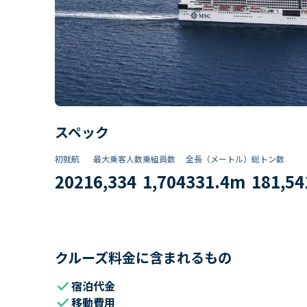
スペック
初就航
最大乗客人数
乗組員数​
全長（メートル）
総トン数​
2021
6,334
1,704
331.4
m
181,54
クルーズ料金に含まれるもの
check
宿泊代金
check
移動費用