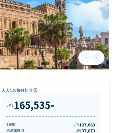
keyboard_arrow_left
keyboard_arrow_right
Previous slide
Next slide
大人1名様分料金
info
165,535
-
JPY
8日間
127,663
JPY
港湾諸費用
37,873
JPY