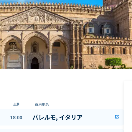
出港
寄港地名
パレルモ, イタリア
18:00
open_in_new