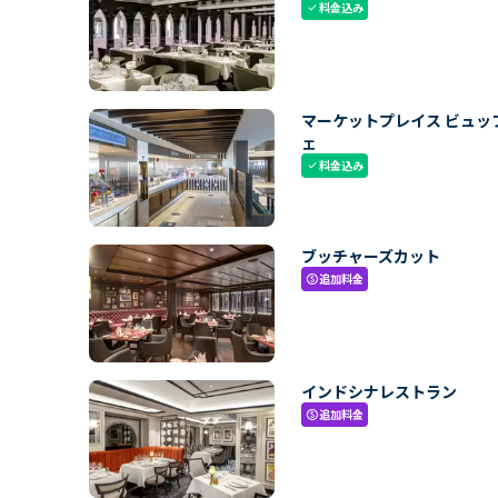
料金込み
check
マーケットプレイス ビュッ
ェ
料金込み
check
ブッチャーズカット
追加料金
paid
インドシナレストラン
追加料金
paid