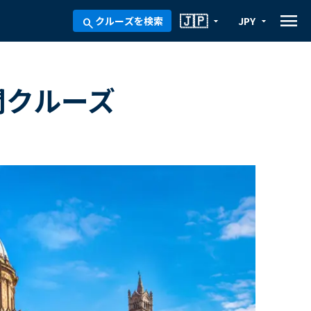
menu
🇯🇵
クルーズを検索
JPY
arrow_drop_down
arrow_drop_down
search
間クルーズ