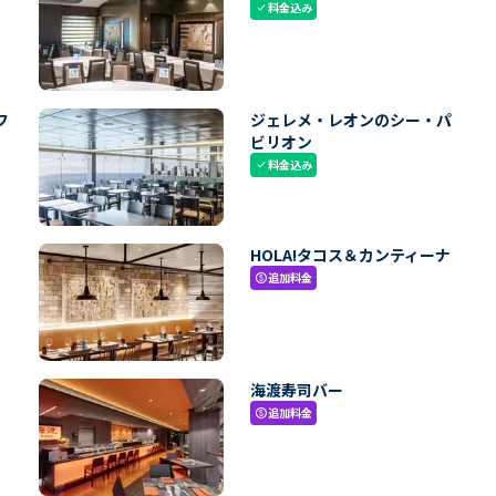
料金込み
check
フ
ジェレメ・レオンのシー・パ
ビリオン
料金込み
check
HOLA!タコス＆カンティーナ
追加料金
paid
海渡寿司バー
追加料金
paid