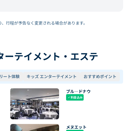
り、行程が予告なく変更される場合があります。
ターテイメント・エステ
リート体験
キッズ エンターテイメント
おすすめポイント
ブル―ドナウ
料金込み
check
メヌエット