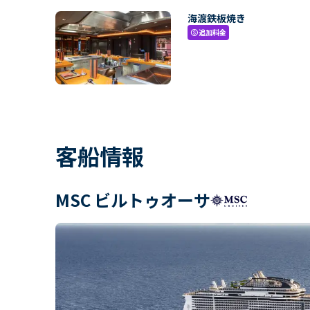
海渡鉄板焼き
追加料金
paid
客船情報
MSC ビルトゥオーサ