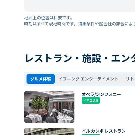
地図上の位置は目安です。
時刻はすべて現地時間です。海象条件や船会社の都合によ
レストラン・施設・エン
グルメ体験
イブニング エンターテイメント
リト
オペラ/シンフォニー
料金込み
check
イル カンポ レストラン