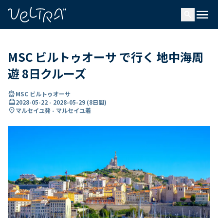
で
menu
search
い
ま
..
MSC ビルトゥオーサ で行く 地中海周
遊 8日クルーズ
directions_boat
MSC ビルトゥオーサ
card_travel
2028-05-22
-
2028-05-29
(
8日間
)
location_on
マルセイユ発 - マルセイユ着