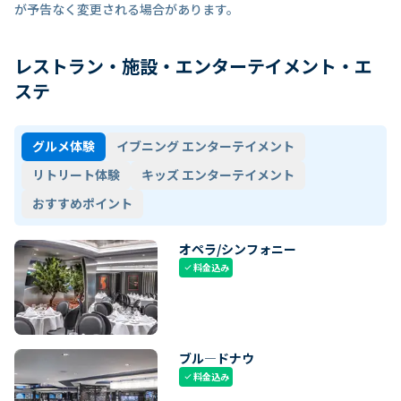
が予告なく変更される場合があります。
レストラン・施設・エンターテイメント・エ
ステ
グルメ体験
イブニング エンターテイメント
リトリート体験
キッズ エンターテイメント
おすすめポイント
オペラ/シンフォニー
料金込み
check
ブル―ドナウ
料金込み
check