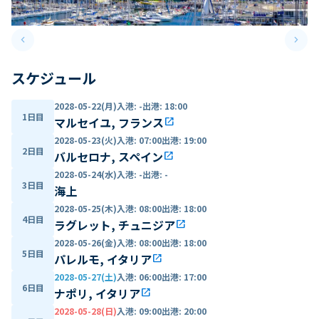
keyboard_arrow_left
keyboard_arrow_right
Previous slide
Next 
スケジュール
2028-05-22(月)
入港
:
-
出港
:
18:00
1日目
マルセイユ, フランス
open_in_new
2028-05-23(火)
入港
:
07:00
出港
:
19:00
2日目
バルセロナ, スペイン
open_in_new
2028-05-24(水)
入港
:
-
出港
:
-
3日目
海上
2028-05-25(木)
入港
:
08:00
出港
:
18:00
4日目
ラグレット, チュニジア
open_in_new
2028-05-26(金)
入港
:
08:00
出港
:
18:00
5日目
パレルモ, イタリア
open_in_new
2028-05-27(土)
入港
:
06:00
出港
:
17:00
6日目
ナポリ, イタリア
open_in_new
2028-05-28(日)
入港
:
09:00
出港
:
20:00