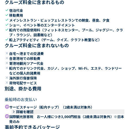
クルーズ料金に含まれるもの
check
宿泊代金
check
移動費用
check
メインレストラン・ビュッフェレストランでの朝食、昼食、夕食
check
ショー、イベント等のエンターテイメント
check
船内での施設使用料（フィットネスセンター、プール、ジャグジー、クラ
ブ・ラウンジ、図書館など）
check
船上アクティビティ（ゲーム、クイズ、クラフト教室など）
クルーズ料金に含まれないもの
close
自宅～港までの交通費
close
各寄港地での移動費
close
寄港地観光ツアー代金
close
船内でのドリンク代金、カジノ、ショップ、Wi-Fi、エステ、ランドリー
などの個人的諸費用
close
海外旅行傷害保険
close
荷物宅配サービス
別途、掛かる費用
乗船時のお支払い
paid
サービスチャージ（船内チップ）（2歳未満は対象外）
keyboard_arrow_right
詳細を確認
paid
国際観光旅客税 お一人様につき3,000円相当（2歳未満は対象外）※日本
発のみ
事前予約できるパッケージ