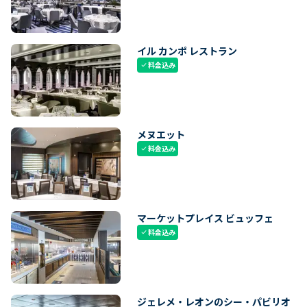
イル カンポ レストラン
料金込み
check
メヌエット
料金込み
check
マーケットプレイス ビュッフェ
料金込み
check
ジェレメ・レオンのシー・パビリオ