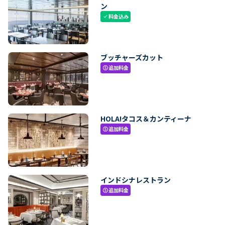
ン
料金込み
check
ブッチャーズカット
追加料金
paid
HOLA!タコス＆カンティーナ
追加料金
paid
インドシナレストラン
追加料金
paid