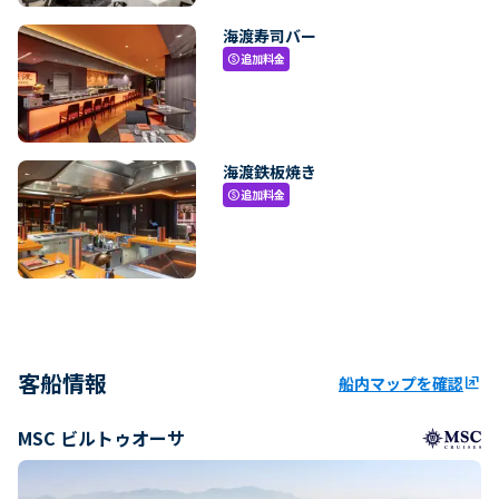
海渡寿司バー
追加料金
paid
海渡鉄板焼き
追加料金
paid
客船情報
船内マップを確認
ungroup
MSC ビルトゥオーサ