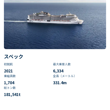
スペック
初就航
最大乗客人数
2021
6,334
乗組員数​
全長（メートル）
1,704
331.4
m
総トン数​
181,541
t