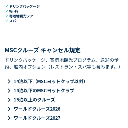
check
ドリンクパッケージ
check
Wi-Fi
check
寄港地観光ツアー
check
スパ
MSCクルーズ キャンセル規定
ドリンクパッケージ、寄港地観光プログラム、送迎の予
約、船内オプション（レストラン・スパ等も含みます。）
keyboard_arrow_right
14泊以下（MSCヨットクラブ以外）
keyboard_arrow_right
14泊以下のMSCヨットクラブ
keyboard_arrow_right
15泊以上のクルーズ
keyboard_arrow_right
ワールドクルーズ2026
keyboard_arrow_right
ワールドクルーズ2027