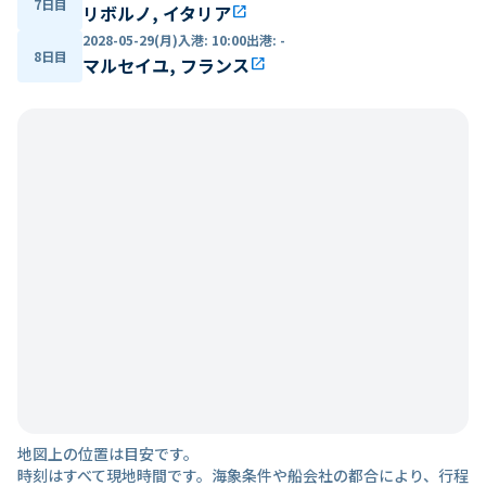
7日目
リボルノ, イタリア
open_in_new
2028-05-29(月)
入港
:
10:00
出港
:
-
8日目
マルセイユ, フランス
open_in_new
地図上の位置は目安です。
時刻はすべて現地時間です。海象条件や船会社の都合により、行程