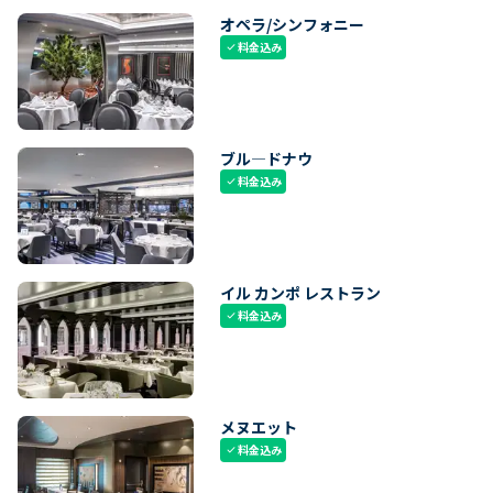
オペラ/シンフォニー
料金込み
check
ブル―ドナウ
料金込み
check
イル カンポ レストラン
料金込み
check
メヌエット
料金込み
check