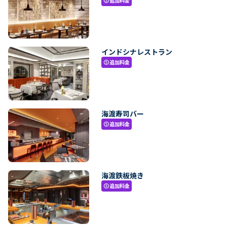
追加料金
paid
インドシナレストラン
追加料金
paid
海渡寿司バー
追加料金
paid
海渡鉄板焼き
追加料金
paid