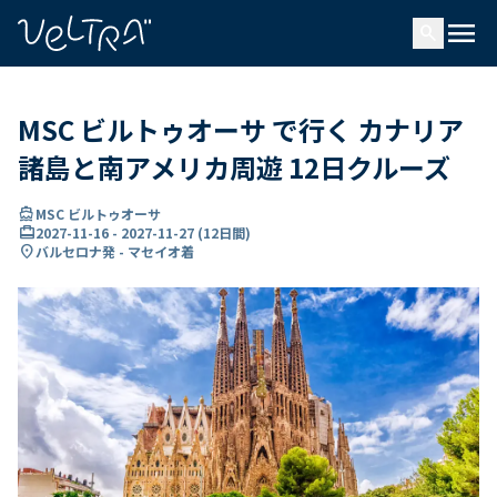
で
menu
search
い
ま
..
MSC ビルトゥオーサ で行く カナリア
諸島と南アメリカ周遊 12日クルーズ
directions_boat
MSC ビルトゥオーサ
card_travel
2027-11-16
-
2027-11-27
(
12日間
)
location_on
バルセロナ発 - マセイオ着