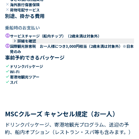
close
海外旅行傷害保険
close
荷物宅配サービス
別途、掛かる費用
乗船時のお支払い
paid
サービスチャージ（船内チップ）（2歳未満は対象外）
keyboard_arrow_right
詳細を確認
paid
国際観光旅客税 お一人様につき3,000円相当（2歳未満は対象外）※日本
発のみ
事前予約できるパッケージ
check
ドリンクパッケージ
check
Wi-Fi
check
寄港地観光ツアー
check
スパ
MSCクルーズ キャンセル規定（お一人）
ドリンクパッケージ、寄港地観光プログラム、送迎の予
約、船内オプション（レストラン・スパ等も含みます。）