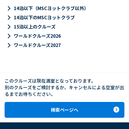
keyboard_arrow_right
14泊以下（MSCヨットクラブ以外）
keyboard_arrow_right
14泊以下のMSCヨットクラブ
keyboard_arrow_right
15泊以上のクルーズ
keyboard_arrow_right
ワールドクルーズ2026
keyboard_arrow_right
ワールドクルーズ2027
このクルーズは現在満室となっております。

別のクルーズをご検討するか、キャンセルによる空室が出
るまでお待ちください。
expand_circle_right
検索ページへ