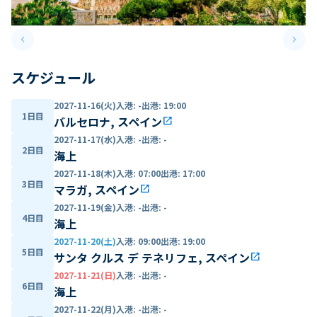
keyboard_arrow_left
keyboard_arrow_right
Previous slide
Next 
スケジュール
2027-11-16(火)
入港
:
-
出港
:
19:00
1日目
バルセロナ, スペイン
open_in_new
2027-11-17(水)
入港
:
-
出港
:
-
2日目
海上
2027-11-18(木)
入港
:
07:00
出港
:
17:00
3日目
マラガ, スペイン
open_in_new
2027-11-19(金)
入港
:
-
出港
:
-
4日目
海上
2027-11-20(土)
入港
:
09:00
出港
:
19:00
5日目
サンタ クルス デ テネリフェ, スペイン
open_in_new
2027-11-21(日)
入港
:
-
出港
:
-
6日目
海上
2027-11-22(月)
入港
:
-
出港
:
-