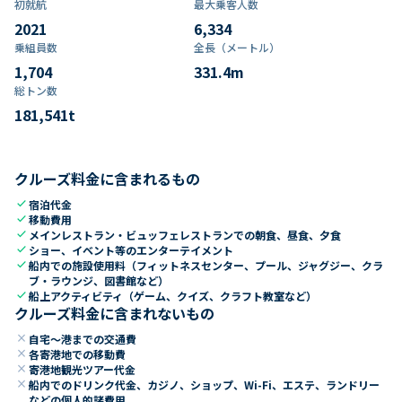
初就航
最大乗客人数
2021
6,334
乗組員数​
全長（メートル）
1,704
331.4
m
総トン数​
181,541
t
クルーズ料金に含まれるもの
check
宿泊代金
check
移動費用
check
メインレストラン・ビュッフェレストランでの朝食、昼食、夕食
check
ショー、イベント等のエンターテイメント
check
船内での施設使用料（フィットネスセンター、プール、ジャグジー、クラ
ブ・ラウンジ、図書館など）
check
船上アクティビティ（ゲーム、クイズ、クラフト教室など）
クルーズ料金に含まれないもの
close
自宅～港までの交通費
close
各寄港地での移動費
close
寄港地観光ツアー代金
close
船内でのドリンク代金、カジノ、ショップ、Wi-Fi、エステ、ランドリー
などの個人的諸費用