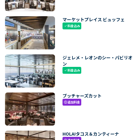
マーケットプレイス ビュッフェ
料金込み
check
ジェレメ・レオンのシー・パビリオ
ン
料金込み
check
ブッチャーズカット
追加料金
paid
HOLA!タコス＆カンティーナ