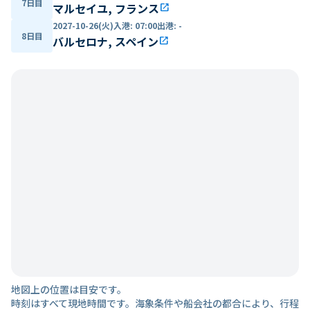
7日目
マルセイユ, フランス
open_in_new
2027-10-26(火)
入港
:
07:00
出港
:
-
8日目
バルセロナ, スペイン
open_in_new
地図上の位置は目安です。
時刻はすべて現地時間です。海象条件や船会社の都合により、行程