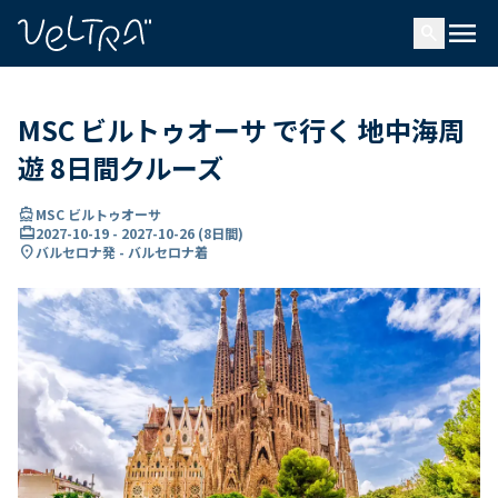
で
menu
search
い
ま
..
MSC ビルトゥオーサ で行く 地中海周
遊 8日間クルーズ
directions_boat
MSC ビルトゥオーサ
card_travel
2027-10-19
-
2027-10-26
(
8日間
)
location_on
バルセロナ発 - バルセロナ着