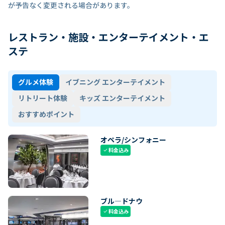
が予告なく変更される場合があります。
レストラン・施設・エンターテイメント・エ
ステ
グルメ体験
イブニング エンターテイメント
リトリート体験
キッズ エンターテイメント
おすすめポイント
オペラ/シンフォニー
料金込み
check
ブル―ドナウ
料金込み
check