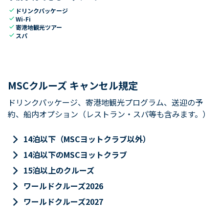
check
ドリンクパッケージ
check
Wi-Fi
check
寄港地観光ツアー
check
スパ
MSCクルーズ キャンセル規定
ドリンクパッケージ、寄港地観光プログラム、送迎の予
約、船内オプション（レストラン・スパ等も含みます。）
keyboard_arrow_right
14泊以下（MSCヨットクラブ以外）
keyboard_arrow_right
14泊以下のMSCヨットクラブ
keyboard_arrow_right
15泊以上のクルーズ
keyboard_arrow_right
ワールドクルーズ2026
keyboard_arrow_right
ワールドクルーズ2027