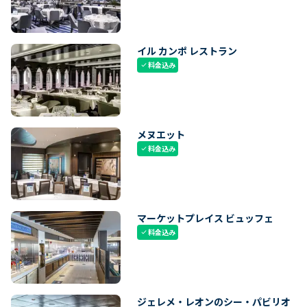
イル カンポ レストラン
料金込み
check
メヌエット
料金込み
check
マーケットプレイス ビュッフェ
料金込み
check
ジェレメ・レオンのシー・パビリオ