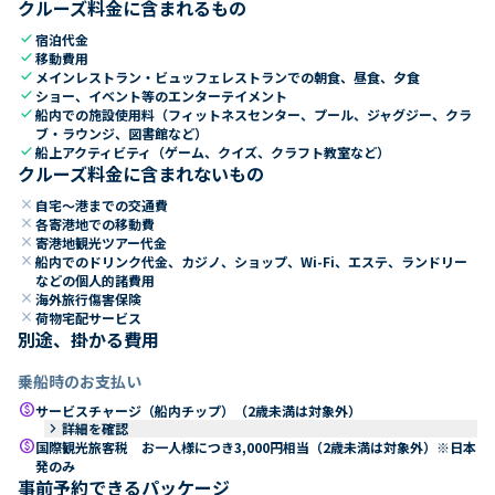
クルーズ料金に含まれるもの
check
宿泊代金
check
移動費用
check
メインレストラン・ビュッフェレストランでの朝食、昼食、夕食
check
ショー、イベント等のエンターテイメント
check
船内での施設使用料（フィットネスセンター、プール、ジャグジー、クラ
ブ・ラウンジ、図書館など）
check
船上アクティビティ（ゲーム、クイズ、クラフト教室など）
クルーズ料金に含まれないもの
close
自宅～港までの交通費
close
各寄港地での移動費
close
寄港地観光ツアー代金
close
船内でのドリンク代金、カジノ、ショップ、Wi-Fi、エステ、ランドリー
などの個人的諸費用
close
海外旅行傷害保険
close
荷物宅配サービス
別途、掛かる費用
乗船時のお支払い
paid
サービスチャージ（船内チップ）（2歳未満は対象外）
keyboard_arrow_right
詳細を確認
paid
国際観光旅客税 お一人様につき3,000円相当（2歳未満は対象外）※日本
発のみ
事前予約できるパッケージ