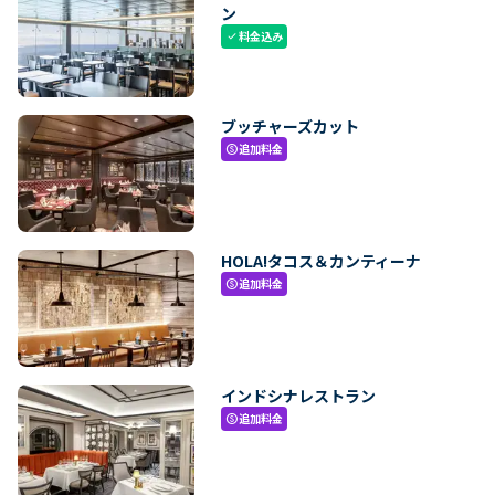
ン
料金込み
check
ブッチャーズカット
追加料金
paid
HOLA!タコス＆カンティーナ
追加料金
paid
インドシナレストラン
追加料金
paid