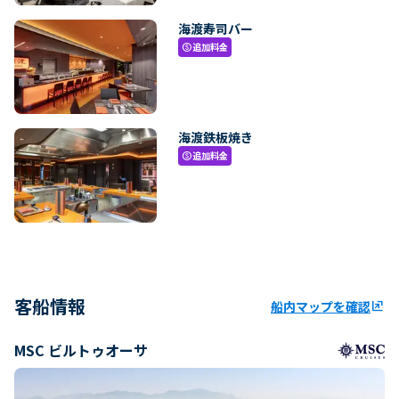
海渡寿司バー
追加料金
paid
海渡鉄板焼き
追加料金
paid
客船情報
船内マップを確認
ungroup
MSC ビルトゥオーサ