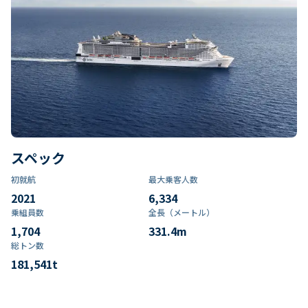
スペック
初就航
最大乗客人数
2021
6,334
乗組員数​
全長（メートル）
1,704
331.4
m
総トン数​
181,541
t