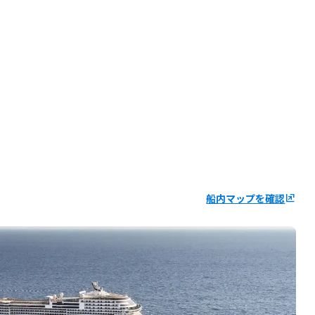
船内マップを確認
ungroup