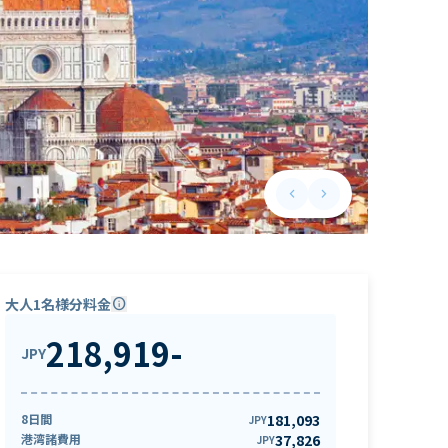
keyboard_arrow_left
keyboard_arrow_right
Previous slide
Next slide
大人1名様分料金
info
218,919
-
JPY
8日間
181,093
JPY
港湾諸費用
37,826
JPY