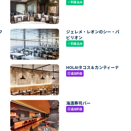
料金込み
check
フ
ジェレメ・レオンのシー・パ
ビリオン
料金込み
check
HOLA!タコス＆カンティーナ
追加料金
paid
海渡寿司バー
追加料金
paid