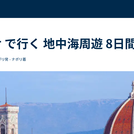
サ で行く 地中海周遊 8日
リ発 - ナポリ着