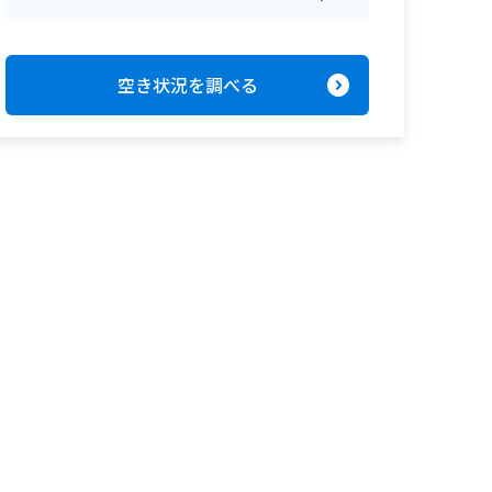
expand_circle_right
空き状況を調べる