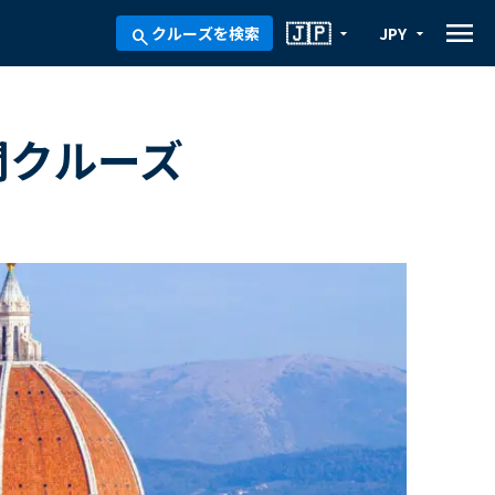
menu
🇯🇵
クルーズを検索
JPY
arrow_drop_down
arrow_drop_down
search
間クルーズ