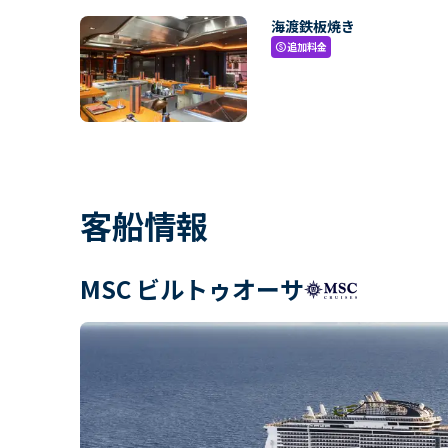
海渡鉄板焼き
追加料金
paid
客船情報
MSC ビルトゥオーサ