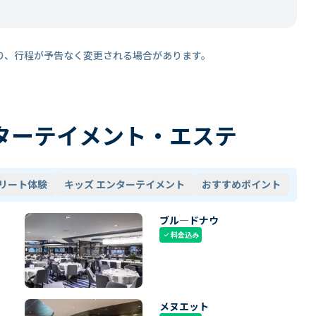
り、行程が予告なく変更される場合があります。
ターテイメント・エステ
リート体験
キッズ エンターテイメント
おすすめポイント
ブル―ドナウ
料金込み
check
メヌエット