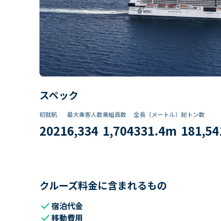
スペック
初就航
最大乗客人数
乗組員数​
全長（メートル）
総トン数​
2021
6,334
1,704
331.4
m
181,54
クルーズ料金に含まれるもの
check
宿泊代金
check
移動費用