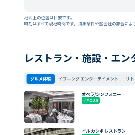
地図上の位置は目安です。
時刻はすべて現地時間です。海象条件や船会社の都合によ
レストラン・施設・エン
グルメ体験
イブニング エンターテイメント
リト
オペラ/シンフォニー
料金込み
check
イル カンポ レストラン