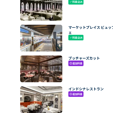
料金込み
check
マーケットプレイス ビュッ
ェ
料金込み
check
ブッチャーズカット
追加料金
paid
インドシナレストラン
追加料金
paid