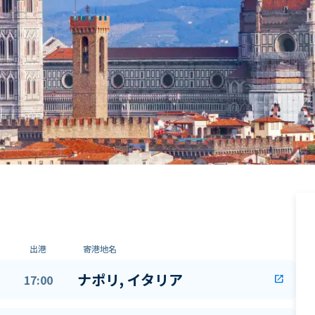
出港
寄港地名
ナポリ, イタリア
17:00
open_in_new