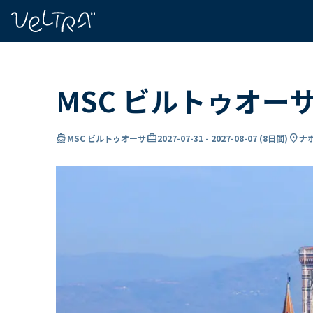
で
い
ま
..
MSC ビルトゥオー
directions_boat
card_travel
location_on
MSC ビルトゥオーサ
2027-07-31
-
2027-08-07
(
8日間
)
ナポ