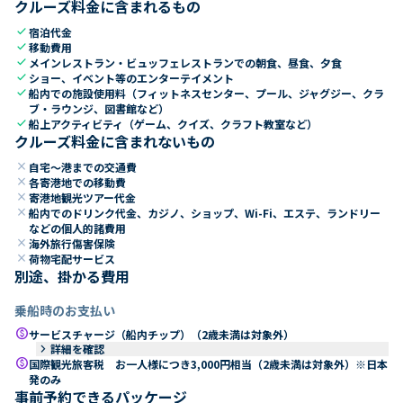
クルーズ料金に含まれるもの
check
宿泊代金
check
移動費用
check
メインレストラン・ビュッフェレストランでの朝食、昼食、夕食
check
ショー、イベント等のエンターテイメント
check
船内での施設使用料（フィットネスセンター、プール、ジャグジー、クラ
ブ・ラウンジ、図書館など）
check
船上アクティビティ（ゲーム、クイズ、クラフト教室など）
クルーズ料金に含まれないもの
close
自宅～港までの交通費
close
各寄港地での移動費
close
寄港地観光ツアー代金
close
船内でのドリンク代金、カジノ、ショップ、Wi-Fi、エステ、ランドリー
などの個人的諸費用
close
海外旅行傷害保険
close
荷物宅配サービス
別途、掛かる費用
乗船時のお支払い
paid
サービスチャージ（船内チップ）（2歳未満は対象外）
keyboard_arrow_right
詳細を確認
paid
国際観光旅客税 お一人様につき3,000円相当（2歳未満は対象外）※日本
発のみ
事前予約できるパッケージ