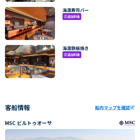
海渡寿司バー
追加料金
paid
海渡鉄板焼き
追加料金
paid
客船情報
船内マップを確認
ungroup
MSC ビルトゥオーサ