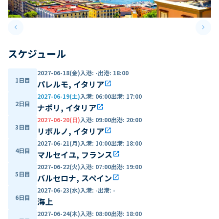
keyboard_arrow_left
keyboard_arrow_right
Previous slide
Next 
スケジュール
2027-06-18(金)
入港
:
-
出港
:
18:00
1日目
パレルモ, イタリア
open_in_new
2027-06-19(土)
入港
:
06:00
出港
:
17:00
2日目
ナポリ, イタリア
open_in_new
2027-06-20(日)
入港
:
09:00
出港
:
20:00
3日目
リボルノ, イタリア
open_in_new
2027-06-21(月)
入港
:
10:00
出港
:
18:00
4日目
マルセイユ, フランス
open_in_new
2027-06-22(火)
入港
:
07:00
出港
:
19:00
5日目
バルセロナ, スペイン
open_in_new
2027-06-23(水)
入港
:
-
出港
:
-
6日目
海上
2027-06-24(木)
入港
:
08:00
出港
:
18:00