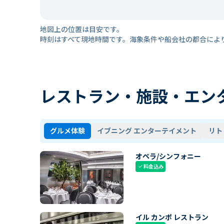
地図上の位置は目安です。
時刻はすべて現地時間です。海象条件や船会社の都合によ
レストラン・施設・エン
グルメ体験
イブニング エンターテイメント
リト
オペラ/シンフォニー
料金込み
check
イル カンポ レストラン