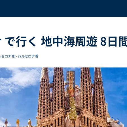
サ で行く 地中海周遊 8日
ルセロナ発 - バルセロナ着