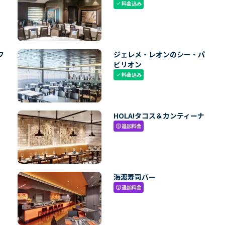
料金込み
check
フ
ジェレメ・レオンのシー・パ
ビリオン
料金込み
check
HOLA!タコス＆カンティーナ
追加料金
paid
海渡寿司バー
追加料金
paid