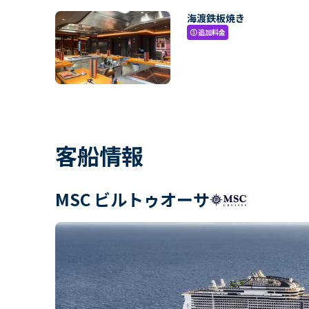
海渡鉄板焼き
追加料金
paid
客船情報
MSC ビルトゥオーサ