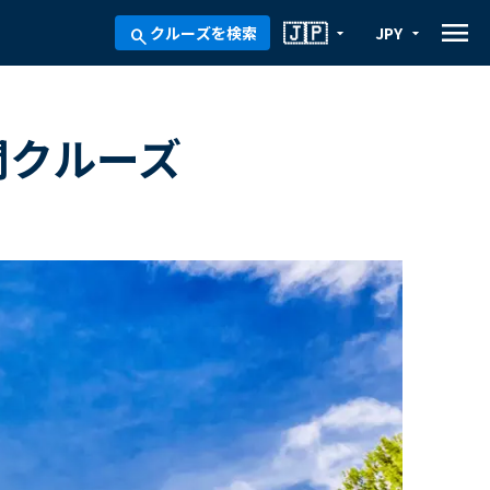
menu
🇯🇵
クルーズを検索
JPY
arrow_drop_down
arrow_drop_down
search
間クルーズ