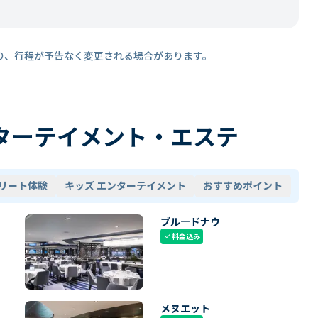
り、行程が予告なく変更される場合があります。
ターテイメント・エステ
リート体験
キッズ エンターテイメント
おすすめポイント
ブル―ドナウ
料金込み
check
メヌエット