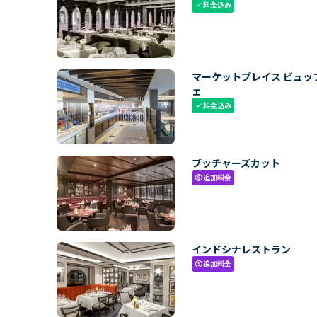
料金込み
check
マーケットプレイス ビュッ
ェ
料金込み
check
ブッチャーズカット
追加料金
paid
インドシナレストラン
追加料金
paid