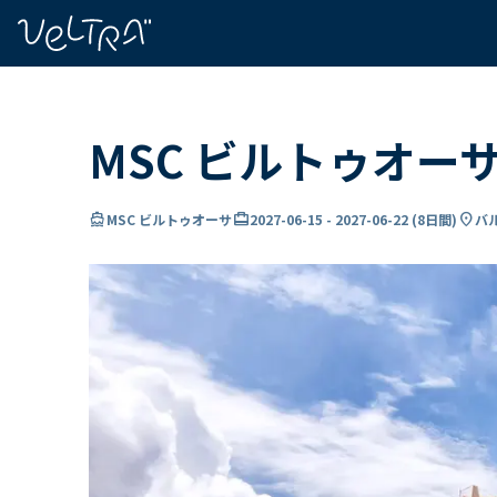
で
い
ま
..
MSC ビルトゥオー
directions_boat
card_travel
location_on
MSC ビルトゥオーサ
2027-06-15
-
2027-06-22
(
8日間
)
バ