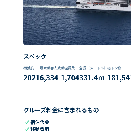
スペック
初就航
最大乗客人数
乗組員数​
全長（メートル）
総トン数​
2021
6,334
1,704
331.4
m
181,54
クルーズ料金に含まれるもの
check
宿泊代金
check
移動費用