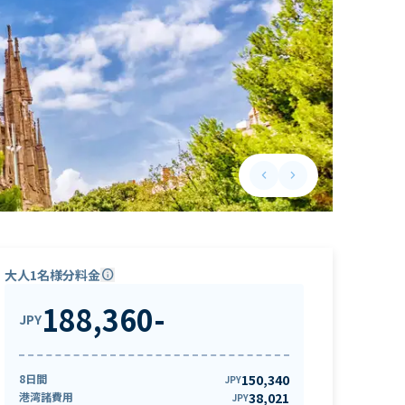
keyboard_arrow_left
keyboard_arrow_right
Previous slide
Next slide
大人1名様分料金
info
188,360
-
JPY
8日間
150,340
JPY
港湾諸費用
38,021
JPY