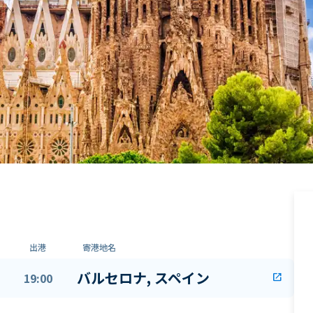
出港
寄港地名
バルセロナ, スペイン
19:00
open_in_new