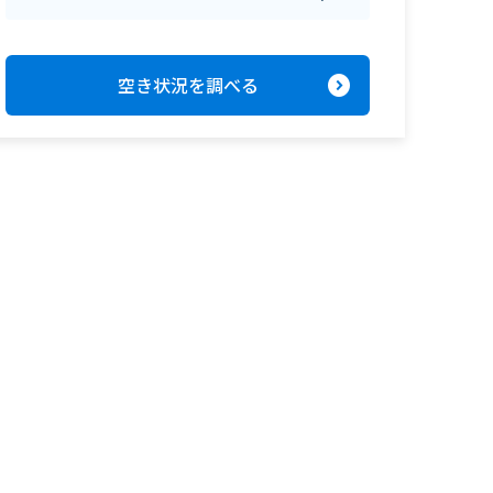
expand_circle_right
空き状況を調べる