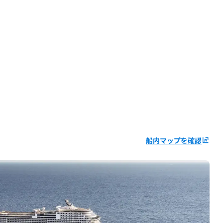
船内マップを確認
ungroup