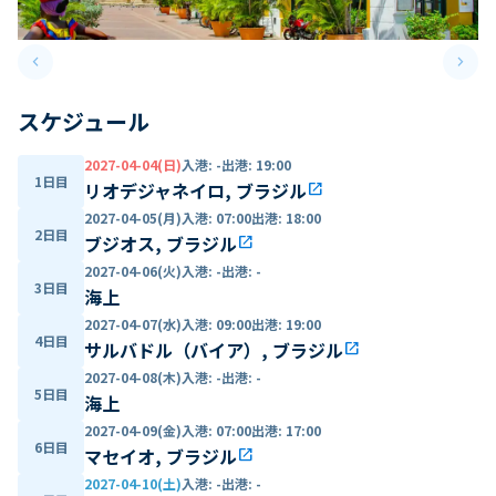
keyboard_arrow_left
keyboard_arrow_right
Previous slide
Next 
スケジュール
2027-04-04(日)
入港
:
-
出港
:
19:00
1日目
リオデジャネイロ, ブラジル
open_in_new
2027-04-05(月)
入港
:
07:00
出港
:
18:00
2日目
ブジオス, ブラジル
open_in_new
2027-04-06(火)
入港
:
-
出港
:
-
3日目
海上
2027-04-07(水)
入港
:
09:00
出港
:
19:00
4日目
サルバドル（バイア）, ブラジル
open_in_new
2027-04-08(木)
入港
:
-
出港
:
-
5日目
海上
2027-04-09(金)
入港
:
07:00
出港
:
17:00
6日目
マセイオ, ブラジル
open_in_new
2027-04-10(土)
入港
:
-
出港
:
-