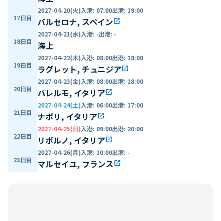
2027-04-20(火)
入港
:
07:00
出港
:
19:00
17日目
バルセロナ, スペイン
open_in_new
2027-04-21(水)
入港
:
-
出港
:
-
18日目
海上
2027-04-22(木)
入港
:
08:00
出港
:
18:00
19日目
ラグレット, チュニジア
open_in_new
2027-04-23(金)
入港
:
08:00
出港
:
18:00
20日目
パレルモ, イタリア
open_in_new
2027-04-24(土)
入港
:
06:00
出港
:
17:00
21日目
ナポリ, イタリア
open_in_new
2027-04-25(日)
入港
:
09:00
出港
:
20:00
22日目
リボルノ, イタリア
open_in_new
2027-04-26(月)
入港
:
10:00
出港
:
-
23日目
マルセイユ, フランス
open_in_new