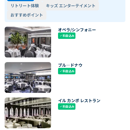
リトリート体験
キッズ エンターテイメント
おすすめポイント
オペラ/シンフォニー
料金込み
check
ブル―ドナウ
料金込み
check
イル カンポ レストラン
料金込み
check