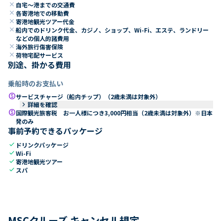
close
自宅～港までの交通費
close
各寄港地での移動費
close
寄港地観光ツアー代金
close
船内でのドリンク代金、カジノ、ショップ、Wi-Fi、エステ、ランドリー
などの個人的諸費用
close
海外旅行傷害保険
close
荷物宅配サービス
別途、掛かる費用
乗船時のお支払い
paid
サービスチャージ（船内チップ）（2歳未満は対象外）
keyboard_arrow_right
詳細を確認
paid
国際観光旅客税 お一人様につき3,000円相当（2歳未満は対象外）※日本
発のみ
事前予約できるパッケージ
check
ドリンクパッケージ
check
Wi-Fi
check
寄港地観光ツアー
check
スパ
MSCクルーズ キャンセル規定