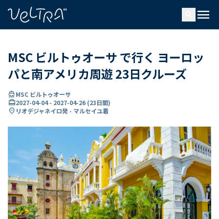
で
menu
search
い
ま
..
MSC ビルトゥオーサ で行く ヨーロッ
パと南アメリカ周遊 23日クルーズ
directions_boat
MSC ビルトゥオーサ
card_travel
2027-04-04
-
2027-04-26
(
23日間
)
location_on
リオデジャネイロ発 - マルセイユ着