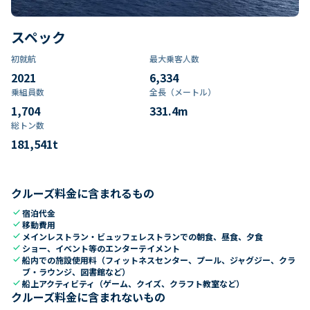
スペック
初就航
最大乗客人数
2021
6,334
乗組員数​
全長（メートル）
1,704
331.4
m
総トン数​
181,541
t
クルーズ料金に含まれるもの
check
宿泊代金
check
移動費用
check
メインレストラン・ビュッフェレストランでの朝食、昼食、夕食
check
ショー、イベント等のエンターテイメント
check
船内での施設使用料（フィットネスセンター、プール、ジャグジー、クラ
ブ・ラウンジ、図書館など）
check
船上アクティビティ（ゲーム、クイズ、クラフト教室など）
クルーズ料金に含まれないもの