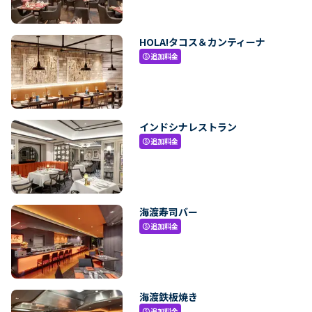
HOLA!タコス＆カンティーナ
追加料金
paid
インドシナレストラン
追加料金
paid
海渡寿司バー
追加料金
paid
海渡鉄板焼き
追加料金
paid