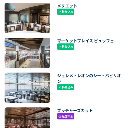
メヌエット
料金込み
check
マーケットプレイス ビュッフェ
料金込み
check
ジェレメ・レオンのシー・パビリオ
ン
料金込み
check
ブッチャーズカット
追加料金
paid