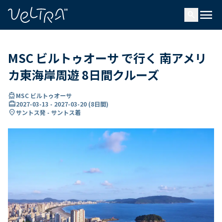
で
menu
search
い
ま
..
MSC ビルトゥオーサ で行く 南アメリ
カ東海岸周遊 8日間クルーズ
directions_boat
MSC ビルトゥオーサ
card_travel
2027-03-13
-
2027-03-20
(
8日間
)
location_on
サントス発 - サントス着