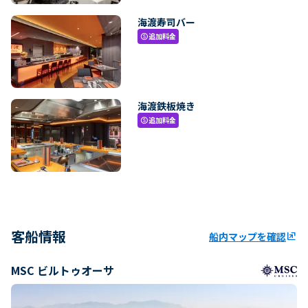
海渡寿司バー
追加料金
paid
海渡鉄板焼き
追加料金
paid
客船情報
船内マップを確認
ungroup
MSC ビルトゥオーサ