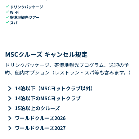
check
ドリンクパッケージ
check
Wi-Fi
check
寄港地観光ツアー
check
スパ
MSCクルーズ キャンセル規定
ドリンクパッケージ、寄港地観光プログラム、送迎の予
約、船内オプション（レストラン・スパ等も含みます。）
keyboard_arrow_right
14泊以下（MSCヨットクラブ以外）
keyboard_arrow_right
14泊以下のMSCヨットクラブ
keyboard_arrow_right
15泊以上のクルーズ
keyboard_arrow_right
ワールドクルーズ2026
keyboard_arrow_right
ワールドクルーズ2027