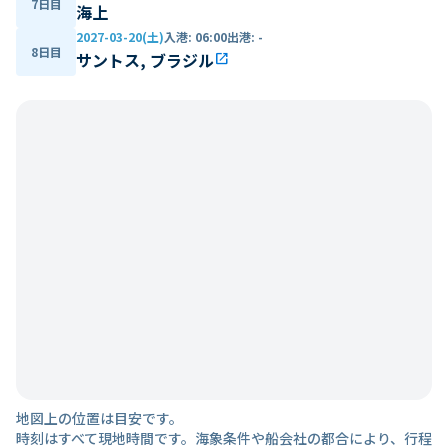
7日目
海上
2027-03-20(土)
入港
:
06:00
出港
:
-
8日目
サントス, ブラジル
open_in_new
地図上の位置は目安です。
時刻はすべて現地時間です。海象条件や船会社の都合により、行程