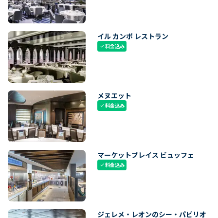
イル カンポ レストラン
料金込み
check
メヌエット
料金込み
check
マーケットプレイス ビュッフェ
料金込み
check
ジェレメ・レオンのシー・パビリオ