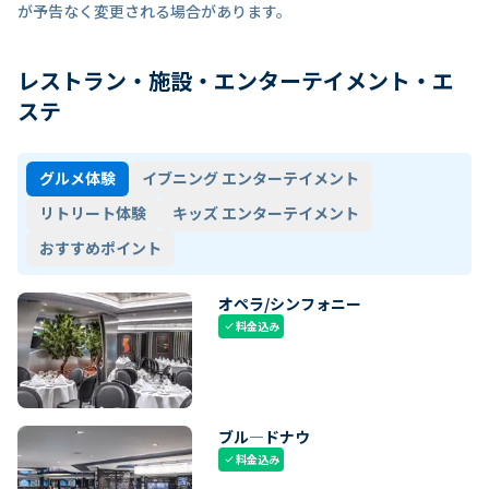
が予告なく変更される場合があります。
レストラン・施設・エンターテイメント・エ
ステ
グルメ体験
イブニング エンターテイメント
リトリート体験
キッズ エンターテイメント
おすすめポイント
オペラ/シンフォニー
料金込み
check
ブル―ドナウ
料金込み
check