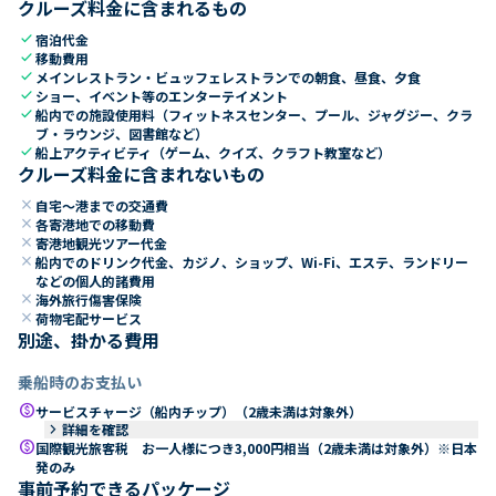
クルーズ料金に含まれるもの
check
宿泊代金
check
移動費用
check
メインレストラン・ビュッフェレストランでの朝食、昼食、夕食
check
ショー、イベント等のエンターテイメント
check
船内での施設使用料（フィットネスセンター、プール、ジャグジー、クラ
ブ・ラウンジ、図書館など）
check
船上アクティビティ（ゲーム、クイズ、クラフト教室など）
クルーズ料金に含まれないもの
close
自宅～港までの交通費
close
各寄港地での移動費
close
寄港地観光ツアー代金
close
船内でのドリンク代金、カジノ、ショップ、Wi-Fi、エステ、ランドリー
などの個人的諸費用
close
海外旅行傷害保険
close
荷物宅配サービス
別途、掛かる費用
乗船時のお支払い
paid
サービスチャージ（船内チップ）（2歳未満は対象外）
keyboard_arrow_right
詳細を確認
paid
国際観光旅客税 お一人様につき3,000円相当（2歳未満は対象外）※日本
発のみ
事前予約できるパッケージ