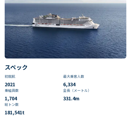
スペック
初就航
最大乗客人数
2021
6,334
乗組員数​
全長（メートル）
1,704
331.4
m
総トン数​
181,541
t