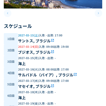
keyboard_arrow_left
keyboard_arrow_right
Previous slide
Next 
スケジュール
2027-03-13(土)
入港
:
-
出港
:
17:00
1日目
サントス, ブラジル
open_in_new
2027-03-14(日)
入港
:
09:00
出港
:
19:00
2日目
ブジオス, ブラジル
open_in_new
2027-03-15(月)
入港
:
-
出港
:
-
3日目
海上
2027-03-16(火)
入港
:
08:00
出港
:
17:00
4日目
サルバドル（バイア）, ブラジル
open_in_new
2027-03-17(水)
入港
:
09:00
出港
:
17:00
5日目
マセイオ, ブラジル
open_in_new
2027-03-18(木)
入港
:
-
出港
:
-
6日目
海上
2027-03-19(金)
入港
:
-
出港
:
-