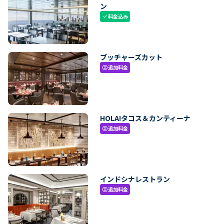
ン
料金込み
check
ブッチャーズカット
追加料金
paid
HOLA!タコス＆カンティーナ
追加料金
paid
インドシナレストラン
追加料金
paid